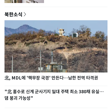
북한소식
北, MDL에 '핵무장 국경' 만든다…남한 전역 타격권
"北 홍수로 신계 군사기지 일대 주택 최소 380채 유실…
댐 붕괴 가능성"