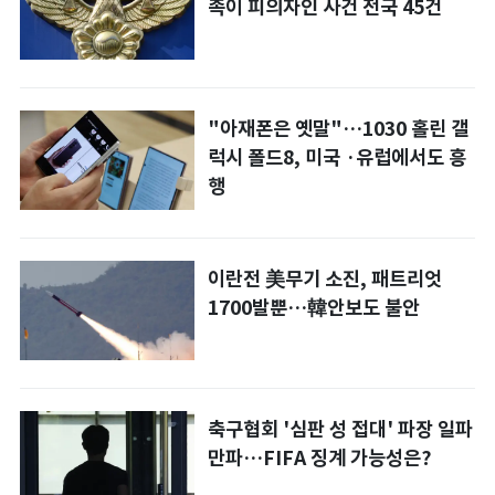
족이 피의자인 사건 전국 45건
"아재폰은 옛말"…1030 홀린 갤
럭시 폴드8, 미국 ·유럽에서도 흥
행
이란전 美무기 소진, 패트리엇
1700발뿐…韓안보도 불안
축구협회 '심판 성 접대' 파장 일파
만파…FIFA 징계 가능성은?