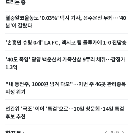
드리는 중
혈중알코올농도 '0.03%' 택시 기사, 음주운전 무죄…'40
분'이 갈랐다
'손흥민 슈팅 0개' LA FC, 멕시코 팀 톨루카에 1-0 진땀승
'40도 폭염' 광양 백운산서 가족산삼 9뿌리 채취…감정가
1.3억
"내 동전주, 1000원 넘겨 다오"…이번 주 46곳 관리종목
지정 위기
선관위 '국조' 이어 '특검'으로…10일 청문회·14일 특검
후보 추천
4
9