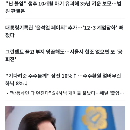
"난 불임" 생후 10개월 아기 유괴해 35년 키운 보모…법
원 판결은
대통령기록관 '윤석열 페이지' 추가…'12·3 계엄담화' 빠
졌다
그린벨트 풀고 부지 영끌해도…서울시 협조 없으면 또 '공
회전'
"기다려준 주주들께" 삼전 10%↑…주주환원 얼버무린
하닉 8%↓
"반등하면 다 던진다" SK하닉 개미들 뿔났다…애널 '출입금
지설'까지