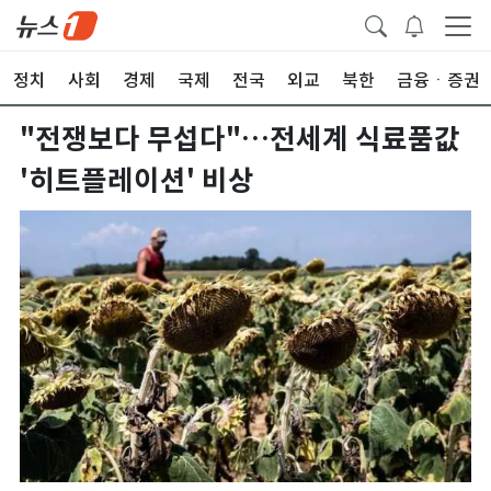
정치
사회
경제
국제
전국
외교
북한
금융ㆍ증권
"전쟁보다 무섭다"…전세계 식료품값
'히트플레이션' 비상