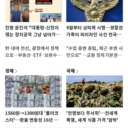
9월부터 상피제 시행…경찰관
친명 문진석 "대통령-신천지
가족이 피의자인 사건 전국
엮는 정치공작 그냥 넘어가선
45건
안돼"
"수업 중엔 중립, 퇴근 후엔 시
野 대여 전선, 광장에서 정책
민으로" …교원 정치기본권
으로…부동산·ETF·보완수사
입법 속도
권 3축
경제
국제
1560원→1300원대 '롤러코
'전쟁보다 무서워'…전세계
스터'…환율 변동성 16년 만
폭염, 세계 식품 가격 '압박'
에 최대