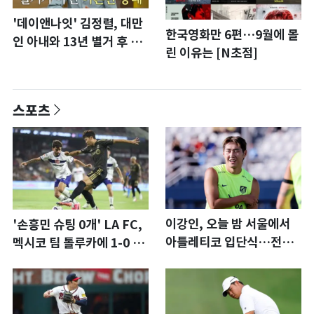
'데이앤나잇' 김정렬, 대만
한국영화만 6편…9월에 몰
인 아내와 13년 별거 후 이
린 이유는 [N초점]
혼 "술 때문…지금은 끊
어"
스포츠
이강인, 오늘 밤 서울에서
'손흥민 슈팅 0개' LA FC,
아틀레티코 입단식…전례
멕시코 팀 톨루카에 1-0 진
없는 특급대우
땀승