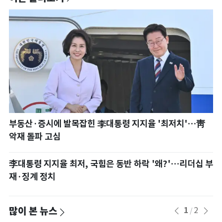
부동산·증시에 발목잡힌 李대통령 지지율 '최저치'…靑
악재 돌파 고심
李대통령 지지율 최저, 국힘은 동반 하락 '왜?'…리더십 부
재·징계 정치
많이 본 뉴스
1
2
/