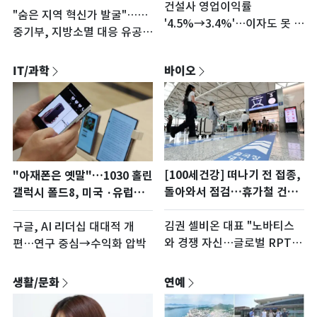
건설사 영업이익률
"숨은 지역 혁신가 발굴"……
'4.5%→3.4%'…이자도 못 갚
중기부, 지방소멸 대응 유공자
는 한계기업 2.8배↑
후보 모집
IT/과학
바이오
[100세건강] 떠나기 전 접종,
"아재폰은 옛말"…1030 홀린
돌아와서 점검…휴가철 건강
갤럭시 폴드8, 미국 ·유럽에
챙기자
서도 흥행
김권 셀비온 대표 "노바티스
구글, AI 리더십 대대적 개
와 경쟁 자신…글로벌 RPT 5
편…연구 중심→수익화 압박
대 기업 목표"
생활/문화
연예