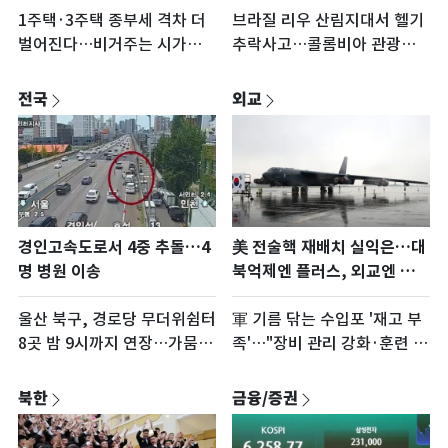
1주택·3주택 종부세 격차 더
브라질 리우 산림지대서 헬기
벌어진다…비거주는 시가
추락사고…콜롬비아 관광객
134억부터 축소
등 4명 사망
전국
외교
경인고속도로서 4중 추돌…4
美 전술핵 재배치 실익은…대
명 병원 이송
북억제엔 플러스, 외교엔 마이
너스
울산 북구, 경로당 무더위쉼터
軍 기름 닦는 수입포 '재고 부
8곳 밤 9시까지 연장…가뭄
족'…"장비 관리 강화·훈련 증
농가엔 살수차
가 영향"
북한
금융/증권