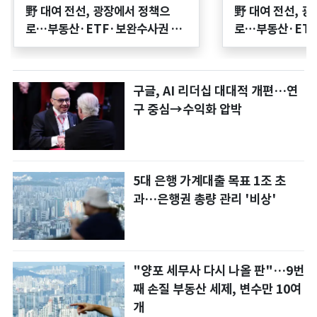
野 대여 전선, 광장에서 정책으
野 대여 전선, 
로…부동산·ETF·보완수사권 3
로…부동산·ETF
축
축
구글, AI 리더십 대대적 개편…연
구 중심→수익화 압박
5대 은행 가계대출 목표 1조 초
과…은행권 총량 관리 '비상'
"양포 세무사 다시 나올 판"…9번
째 손질 부동산 세제, 변수만 10여
개