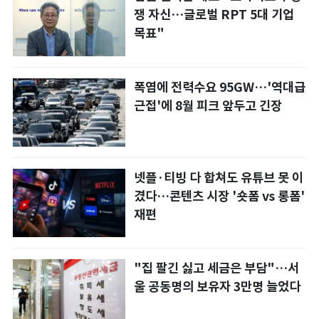
쟁 자신…글로벌 RPT 5대 기업
목표"
폭염에 전력수요 95GW…'역대급
근접'에 8월 피크 앞두고 긴장
넷플·티빙 다 합쳐도 유튜브 못 이
겼다…콘텐츠 시장 '숏폼 vs 롱폼'
재편
"집 팔긴 싫고 세금은 부담"…서
울 공동명의 보유자 3만명 늘었다