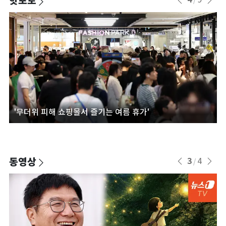
핫포토
/
'무더위 피해 쇼핑몰서 즐기는 여름 휴가'
록
동영상
3
4
/