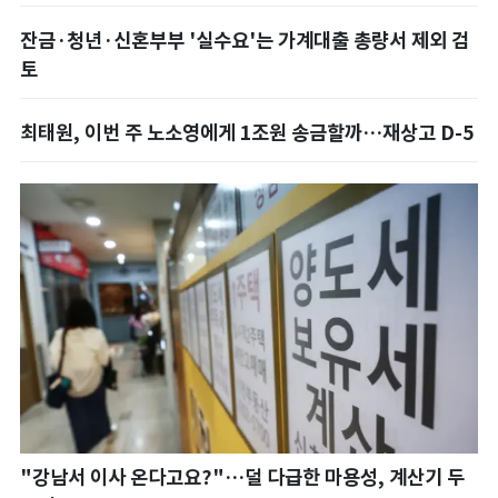
잔금·청년·신혼부부 '실수요'는 가계대출 총량서 제외 검
토
최태원, 이번 주 노소영에게 1조원 송금할까…재상고 D-5
"강남서 이사 온다고요?"…덜 다급한 마용성, 계산기 두