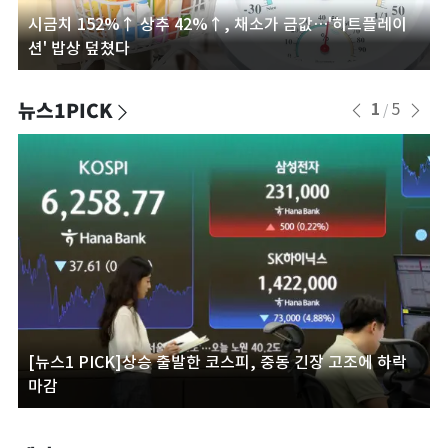
시금치 152%↑ 상추 42%↑, 채소가 금값…'히트플레이
션' 밥상 덮쳤다
뉴스1PICK
1
5
/
[뉴스1 PICK]상승 출발한 코스피, 중동 긴장 고조에 하락
마감