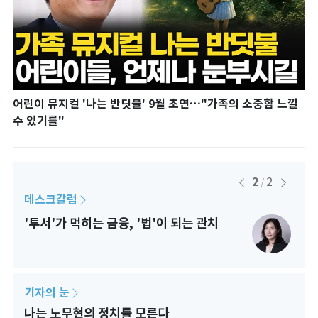
긴
어린이 뮤지컬 '나는 반딧불' 9월 초연…"가족의 소중함 느낄
수
수 있기를"
2
2
/
데스크칼럼
팀장
'투서'가 먹히는 금융, '법'이 되는 관치
한때
기자의 눈
나는 노무현의 정치를 모른다