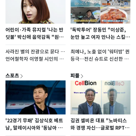
어린이·가족 뮤지컬 '나는 반
'독박투어' 장동민 "이상준,
딧불' 박신애 음악감독 "원곡
눈만 높고 여자 만나는 스킬
감동, 무대서도"
없어"
사라진 별의 잔광으로 묻다 …
최예나, 노출 없이 '워터밤' 퀸
언어철학자 이영철 시인의 첫
등극…전신 슈트로 신선한 충
시집
격 [N샷]
스포츠
피플
'22경기 무패' 김상식호 베트
김권 셀비온 대표 "노바티스
남, 말레이시아와 '동남아 월
와 경쟁 자신…글로벌 RPT 5
드컵' 4강
대 기업 목표"