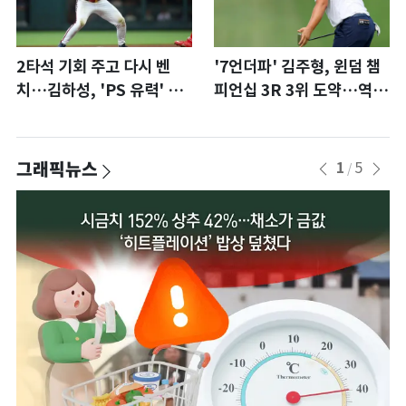
2타석 기회 주고 다시 벤
'7언더파' 김주형, 윈덤 챔
치…김하성, 'PS 유력' 애
피언십 3R 3위 도약…역전
틀랜타에 자리 있나
우승 정조준(종합)
그래픽뉴스
1
5
/