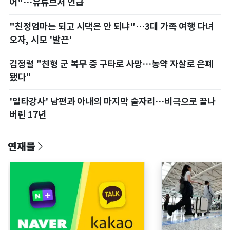
어"…유튜브서 언급
산
"친정엄마는 되고 시댁은 안 되냐"…3대 가족 여행 다녀
회춘
오자, 시모 '발끈'
부
김정렬 "친형 군 복무 중 구타로 사망…농약 자살로 은폐
황
됐다"
폭
폭
'일타강사' 남편과 아내의 마지막 술자리…비극으로 끝나
엘
버린 17년
행
연재물