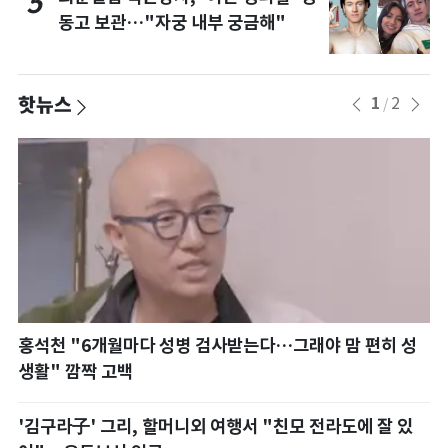
5
동고 보관…"자궁 내부 궁금해"
핫뉴스
1
2
/
많
홍석천 "6개월마다 성병 검사받는다…그래야 맘 편히 성
한
생활" 깜짝 고백
은
서
'김구라子' 그리, 할머니외 여행서 "친모 전라도에 잘 있
"