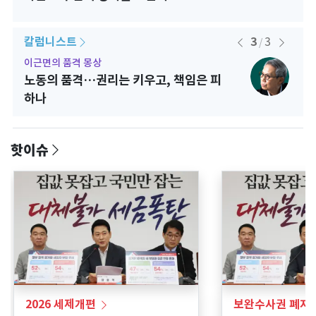
칼럼니스트
3
3
/
이근면의 품격 몽상
김현정
노동의 품격…권리는 키우고, 책임은 피
나이
하나
핫이슈
2026 세제개편
보완수사권 폐지 