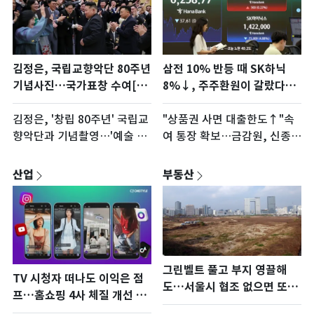
삼전 10% 반등 때 SK하닉
김정은, 국립교향악단 80주년
8%↓, 주주환원이 갈랐다…
기념사진…국가표창 수여[데
하이닉스도 3분기 승부수
일리 북한]
"상품권 사면 대출한도↑"속
김정은, '창립 80주년' 국립교
여 통장 확보…금감원, 신종
향악단과 기념촬영…'예술 선
보이스피싱 주의보
전' 역할 강조
산업
부동산
그린벨트 풀고 부지 영끌해
TV 시청자 떠나도 이익은 점
도…서울시 협조 없으면 또
프…홈쇼핑 4사 체질 개선 통
'공회전'
했다