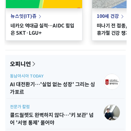
뉴스잇(IT)쥬
100세 건강
네카오 역대급 실적…AIDC 힘입
떠나기 전 접종,
은 SKT·LGU+
휴가철 건강 챙기
오피니언
동남아시아 TODAY
AI 대전환기…'실업 없는 성장' 그리는 싱
가포르
전문가 칼럼
콜드월렛도 완벽하지 않다…'키 보관' 넘
어 '서명 통제' 물어야