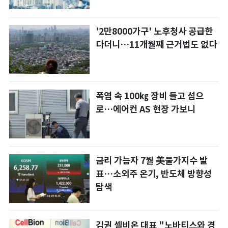
'2만8000가구' 노후청사 공급한
다더니…11개월째 근거법도 없다
폭염 속 100㎏ 장비 들고 섬으
로…에어컨 AS 현장 가보니
금리 가늠자 7월 美물가지수 발
표…소외주 온기, 반도체 방향성
탐색
김권 셀비온 대표 "노바티스와 경