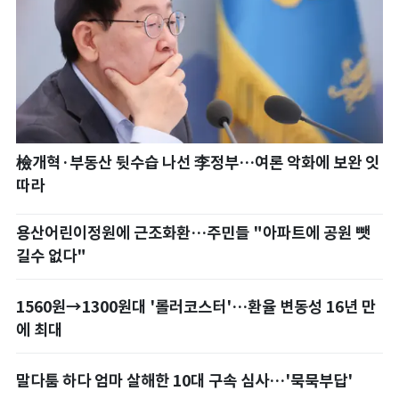
檢개혁·부동산 뒷수습 나선 李정부…여론 악화에 보완 잇
따라
용산어린이정원에 근조화환…주민들 "아파트에 공원 뺏
길수 없다"
1560원→1300원대 '롤러코스터'…환율 변동성 16년 만
에 최대
말다툼 하다 엄마 살해한 10대 구속 심사…'묵묵부답'