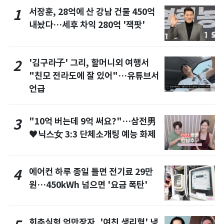
서장훈, 28억에 산 강남 건물 450억
1
내놨다…세후 차익 280억 '잭팟'
'김구라子' 그리, 할머니외 여행서
2
"친모 전라도에 잘 있어"…유튜브서
언급
"10억 버는데 9억 써요?"…삼전男
3
♥닉스女 3:3 단체소개팅 예능 화제
에어컨 하루 종일 틀면 전기료 29만
4
원…450kWh 넘으면 '요금 폭탄'
회춘실험 억만장자, '여친 생리혈' 냉