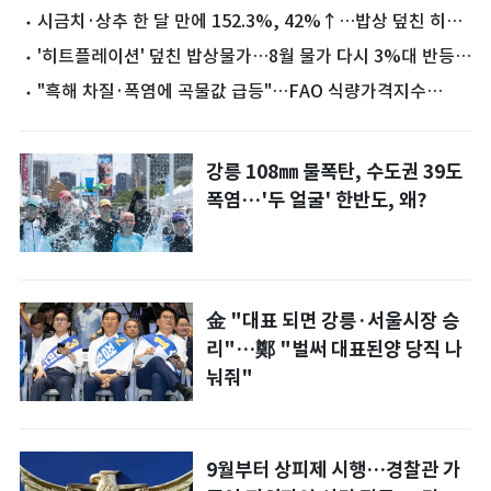
귀
시금치·상추 한 달 만에 152.3%, 42%↑…밥상 덮친 히트
플레이션
'히트플레이션' 덮친 밥상물가…8월 물가 다시 3%대 반등
우려
"흑해 차질·폭염에 곡물값 급등"…FAO 식량가격지수
0.6%↑
강릉 108㎜ 물폭탄, 수도권 39도
폭염…'두 얼굴' 한반도, 왜?
金 "대표 되면 강릉·서울시장 승
리"…鄭 "벌써 대표된양 당직 나
눠줘"
9월부터 상피제 시행…경찰관 가