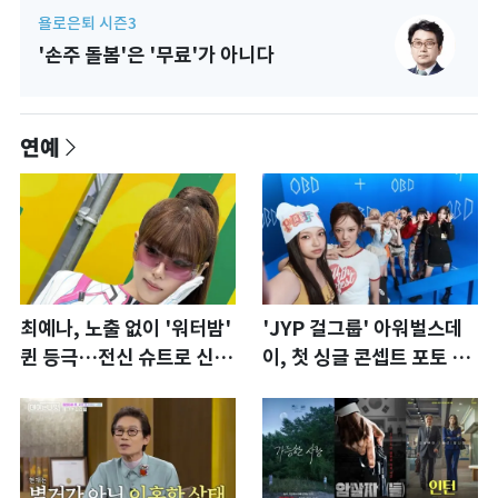
욜로은퇴 시즌3
'손주 돌봄'은 '무료'가 아니다
연예
최예나, 노출 없이 '워터밤'
'JYP 걸그룹' 아워벌스데
퀸 등극…전신 슈트로 신선
이, 첫 싱글 콘셉트 포토 공
한 충격 [N샷]
개…청량·키치