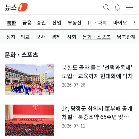
북한
교
금융ㆍ증권
산업
부동산
ITㆍ과학
바이오
생
정치ㆍ외교
군사
경제
사회
문화ㆍ스포츠
남북관계
문화ㆍ스포츠
북한도 골라 듣는 '선택과목제'
도입…교육까지 현대화에 박차
2026-07-26
北, 당정군 회의서 軍부패 공개
처벌…북중조약 65주년 맞아
밀착 과시
2026-07-11