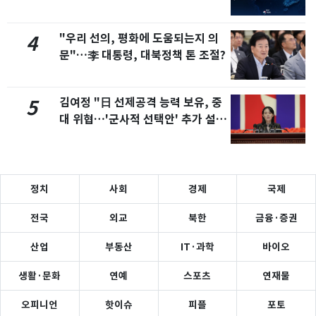
"우리 선의, 평화에 도움되는지 의
4
문"…李 대통령, 대북정책 톤 조절?
김여정 "日 선제공격 능력 보유, 중
5
대 위협…'군사적 선택안' 추가 설
정"
정치
사회
경제
국제
전국
외교
북한
금융·증권
산업
부동산
IT·과학
바이오
생활·문화
연예
스포츠
연재물
오피니언
핫이슈
피플
포토