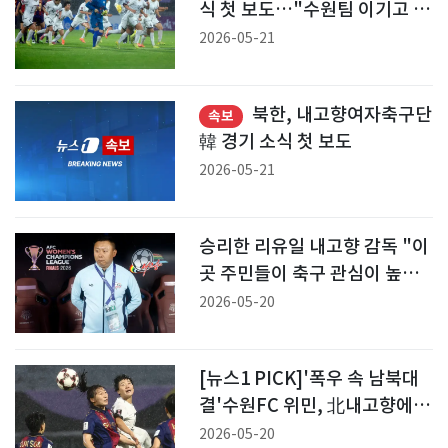
식 첫 보도…"수원팀 이기고 결
승행"
2026-05-21
북한, 내고향여자축구단
속보
韓 경기 소식 첫 보도
2026-05-21
승리한 리유일 내고향 감독 "이
곳 주민들이 축구 관심이 높은
것 같더라"
2026-05-20
[뉴스1 PICK]'폭우 속 남북대
결'수원FC 위민, 北내고향에 2
대1 역전패
2026-05-20