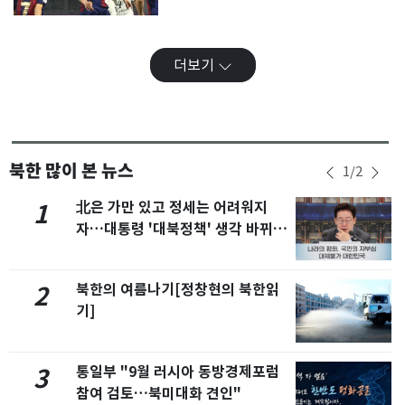
더보기
북한 많이 본 뉴스
1
/
2
北은 가만 있고 정세는 어려워지
1
자…대통령 '대북정책' 생각 바뀌었
나
북한의 여름나기[정창현의 북한읽
2
기]
통일부 "9월 러시아 동방경제포럼
3
참여 검토…북미대화 견인"