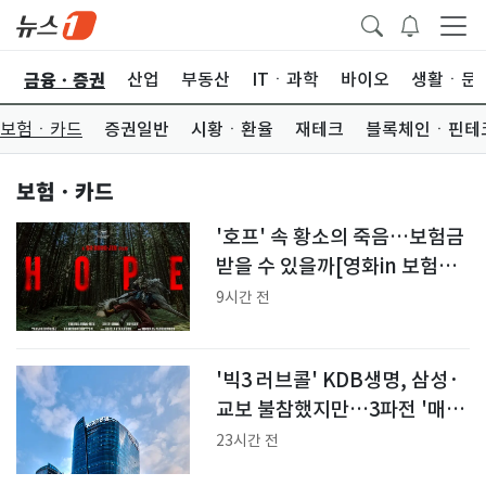
금융ㆍ증권
한
산업
부동산
ITㆍ과학
바이오
생활ㆍ문
보험ㆍ카드
증권일반
시황ㆍ환율
재테크
블록체인ㆍ핀테
보험ㆍ카드
'호프' 속 황소의 죽음…보험금
받을 수 있을까[영화in 보험산
책]
9시간 전
'빅3 러브콜' KDB생명, 삼성·
교보 불참했지만…3파전 '매각
청신호'(종합)
23시간 전