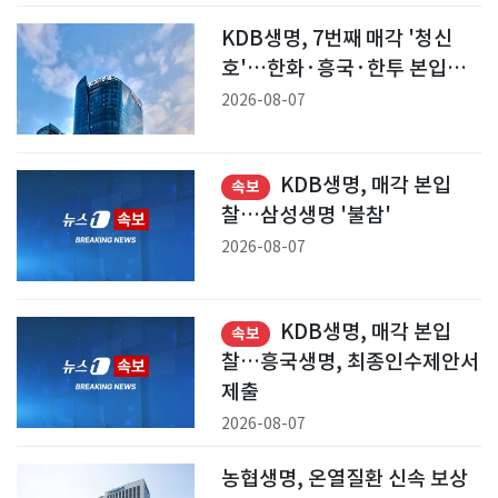
KDB생명, 7번째 매각 '청신
호'…한화·흥국·한투 본입찰
참여(상보)
2026-08-07
KDB생명, 매각 본입
속보
찰…삼성생명 '불참'
2026-08-07
KDB생명, 매각 본입
속보
찰…흥국생명, 최종인수제안서
제출
2026-08-07
농협생명, 온열질환 신속 보상