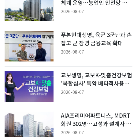
체계 운영…농업인 안전망 강
화
2026-08-07
푸본현대생명, 육군 3군단과 손
잡고 군 장병 금융교육 확대
2026-08-07
교보생명, 교보K-맞춤건강보험
'복합심사' 특약 배타적사용권
획득
2026-08-07
AIA프리미어파트너스, MDRT
회원 302명…고성과 설계사 확
대
2026-08-07