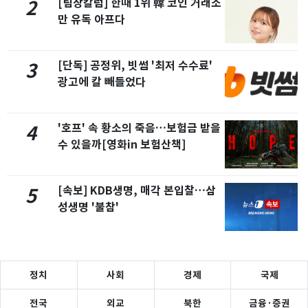
[팀장칼럼] 한때 1위 韓 코인 거래소
2
만 유독 아프다
[단독] 공정위, 빗썸 '최저 수수료'
3
광고에 칼 빼들었다
'호프' 속 황소의 죽음…보험금 받을
4
수 있을까[영화in 보험산책]
[속보] KDB생명, 매각 본입찰…삼
5
성생명 '불참'
정치
사회
경제
국제
전국
외교
북한
금융·증권