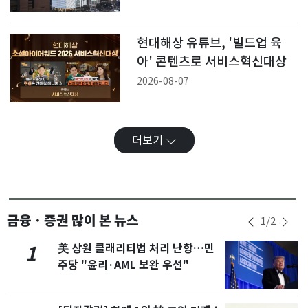
현대해상 유튜브, '빌드업 육
아' 콘텐츠로 서비스혁신대상
2026-08-07
더보기
금융ㆍ증권 많이 본 뉴스
1
/
2
美 상원 클래리티법 처리 난항…민
1
주당 "윤리·AML 보완 우선"