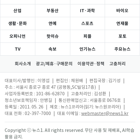
산업
부동산
IT·과학
바이오
생활·문화
연예
스포츠
연재물
오피니언
핫이슈
피플
포토
TV
속보
인기뉴스
주요뉴스
회사소개
광고/제휴·구매문의
이용약관·정책
고충처리
대표이사/발행인 : 이영섭
|
편집인 : 채원배
|
편집국장 : 김기성
|
주소 : 서울시 종로구 종로 47 (공평동,SC빌딩17층)
|
사업자등록번호 : 101-86-62870
|
고충처리인 : 김성환
|
청소년보호책임자 : 안병길
|
통신판매업신고 : 서울종로 0676호
|
등록일 : 2011. 05. 26
|
제호 : 뉴스1코리아(읽기: 뉴스원코리아)
|
대표 전화 : 02-397-7000
|
대표 이메일 :
webmaster@news1.kr
Copyright ⓒ 뉴스1. All rights reserved. 무단 사용 및 재배포, AI학습
활용 금지.