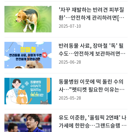
'자꾸 재발하는 반려견 피부질
환'…안전하게 관리하려면[펫
카드]
2025-07-10
반려동물 사료, 장마철 '독' 될
수도…안전하게 보관하려면[펫
카드]
2025-06-28
동물병원 이웃에 떡 돌린 수의
사…"펫티켓 필요한 이유는"
[펫카드]
2025-05-28
유도 이준환, '올림픽 2연패' 나
가세에 한판승…그랜드슬램 정