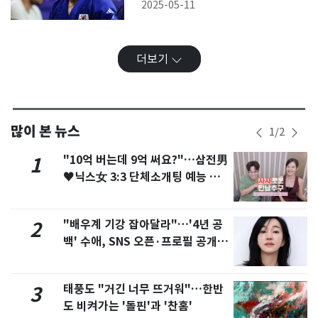
상
2025-05-11
더보기
많이 본 뉴스
1
/
2
"10억 버는데 9억 써요?"…삼전男
1
♥닉스女 3:3 단체소개팅 예능 화
제
"배우계 기강 잡아달라"…'4년 공
2
백' 수애, SNS 오픈·프로필 공개
화제
태풍도 "거긴 너무 뜨거워"…한반
3
도 비켜가는 '돌핀'과 '찬홈'