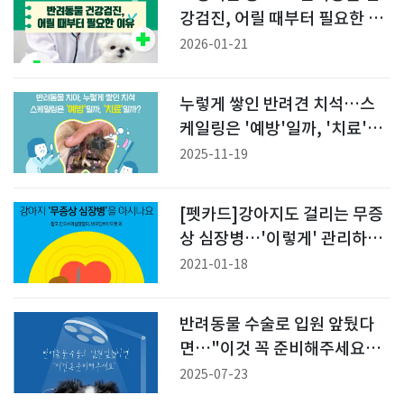
강검진, 어릴 때부터 필요한 이
유[펫카드]
2026-01-21
누렇게 쌓인 반려견 치석…스
케일링은 '예방'일까, '치료'일
까[펫카드]
2025-11-19
[펫카드]강아지도 걸리는 무증
상 심장병…'이렇게' 관리하세
요
2021-01-18
반려동물 수술로 입원 앞뒀다
면…"이것 꼭 준비해주세요"
[펫카드]
2025-07-23