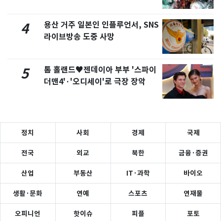
용산 거주 일본인 인플루언서, SNS
4
라이브방송 도중 사망
톰 홀랜드♥젠데이아 부부 '스파이
5
더맨4'·'오디세이'로 극장 장악
정치
사회
경제
국제
전국
외교
북한
금융·증권
산업
부동산
IT·과학
바이오
생활·문화
연예
스포츠
연재물
오피니언
핫이슈
피플
포토