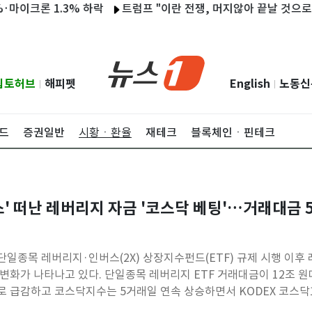
론 1.3% 하락
트럼프 "이란 전쟁, 머지않아 끝날 것으로 생각"
립토허브
해피펫
English
노동신
|
|
드
증권일반
시황ㆍ환율
재테크
블록체인ㆍ핀테크
' 떠난 레버리지 자금 '코스닥 베팅'…거래대금 5
일종목 레버리지·인버스(2X) 상장지수펀드(ETF) 규제 시행 이후
 변화가 나타나고 있다. 단일종목 레버리지 ETF 거래대금이 12조 원
로 급감하고 코스닥지수는 5거래일 연속 상승하면서 KODEX 코스닥
 전체 ETF 순위 12위에서 4위로 올라섰다.6일 코스콤 체크에 따