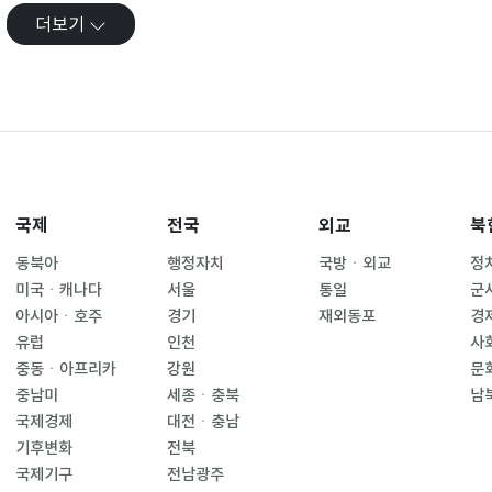
더보기
국제
전국
외교
북
동북아
행정자치
국방ㆍ외교
정
미국ㆍ캐나다
서울
통일
군
아시아ㆍ호주
경기
재외동포
경
유럽
인천
사
중동ㆍ아프리카
강원
문
중남미
세종ㆍ충북
남
국제경제
대전ㆍ충남
기후변화
전북
국제기구
전남광주