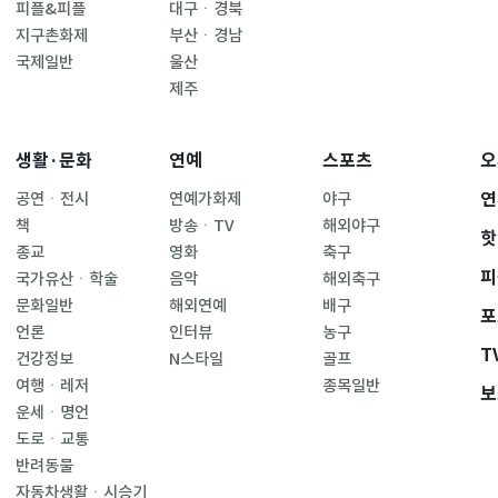
피플&피플
대구ㆍ경북
지구촌화제
부산ㆍ경남
국제일반
울산
제주
생활·문화
연예
스포츠
오
연
공연ㆍ전시
연예가화제
야구
책
방송ㆍTV
해외야구
핫
종교
영화
축구
피
국가유산ㆍ학술
음악
해외축구
문화일반
해외연예
배구
포
언론
인터뷰
농구
T
건강정보
N스타일
골프
여행ㆍ레저
종목일반
보
운세ㆍ명언
도로ㆍ교통
반려동물
자동차생활ㆍ시승기