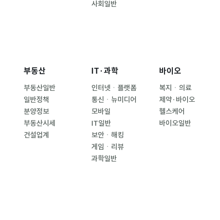
사회일반
부동산
IT·과학
바이오
부동산일반
인터넷ㆍ플랫폼
복지ㆍ의료
일반정책
통신ㆍ뉴미디어
제약·바이오
분양정보
모바일
헬스케어
부동산시세
IT일반
바이오일반
건설업계
보안ㆍ해킹
게임ㆍ리뷰
과학일반