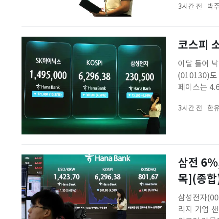
3시간 전
박주
KODEX 코
코스피 
이달 들어 
(010130
페이스는 4.6
만 9000원
3시간 전
한유
15%, 24
삼전 6%
목](종합
삼성전자(005
리지 기업 