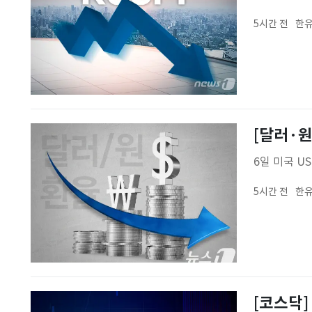
5시간 전
한유
[달러·원]
6일 미국 U
5시간 전
한유
[코스닥] 