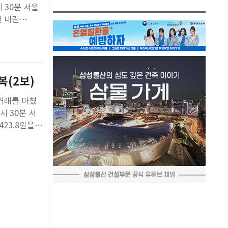
 30분 서울
원 내린
 1.7원 내린
복(2보)
 거래를 마쳤
시 30분 서
423.8원을