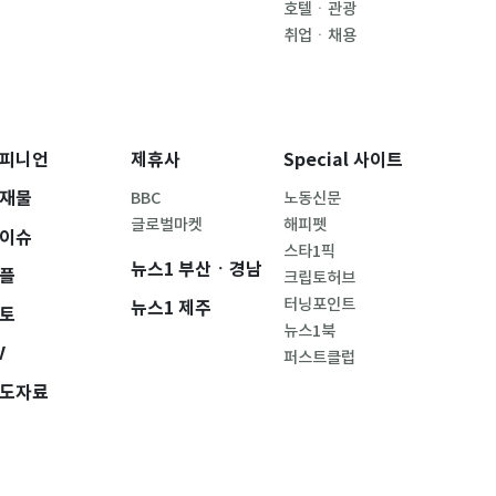
호텔ㆍ관광
취업ㆍ채용
피니언
제휴사
Special 사이트
재물
BBC
노동신문
글로벌마켓
해피펫
이슈
스타1픽
뉴스1 부산ㆍ경남
플
크립토허브
터닝포인트
뉴스1 제주
토
뉴스1북
V
퍼스트클럽
도자료