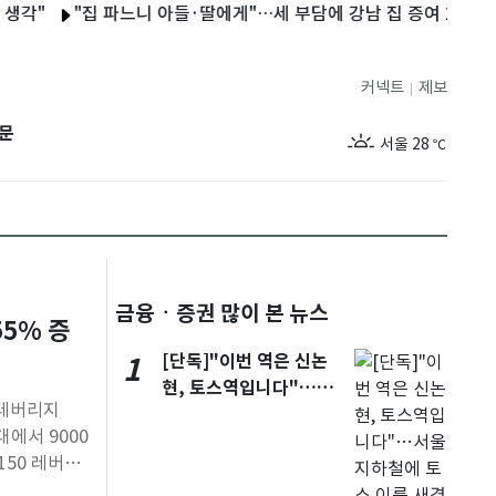
"집 파느니 아들·딸에게"…세 부담에 강남 집 증여 2배 급증
개
커넥트
제보
|
제주
27
℃
문
서울
28
℃
부산
26
℃
대구
26
℃
인천
28
℃
금융ㆍ증권 많이 본 뉴스
광주
25
℃
5% 증
대전
26
℃
[단독]"이번 역은 신논
1
현, 토스역입니다"…서
울산
24
℃
 레버리지
울 지하철에 토스 이름
대에서 9000
강릉
23
새겼다
℃
150 레버리
제주
27
℃
르면 이날