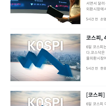
서면서 달러·
외환시장에서 
1423.8원
5시간 전
손엄
1422.8원
코스피, 
6일 코스피는 
다.코스닥은 전
울외환시장에서
기록했다.
5시간 전
한유
[코스피] 
6일 코스피 