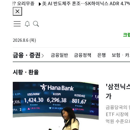
? 오리무중
美 AI 반도체주 혼조…SK하이닉스 ADR 4.7%·마이크
크
2026.8.6 (목)
금융ㆍ증권
금융일반
금융정책
은행
보험ㆍ카
시황ㆍ환율
'삼전닉스
가
금융당국의 단
ETF 시장에
억원 수준으
지 거래대금이