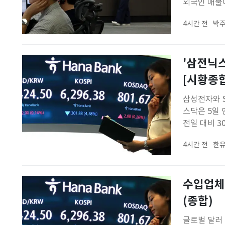
외국인 매물
거래일 대비 
4시간 전
박주
래일 대비 17
'삼전닉스
[시황종합
삼성전자와 S
스닥은 5일 
전일 대비 30
면 기관은 1
4시간 전
한유
외국인이 개
수입업체 
(종합)
글로벌 달러