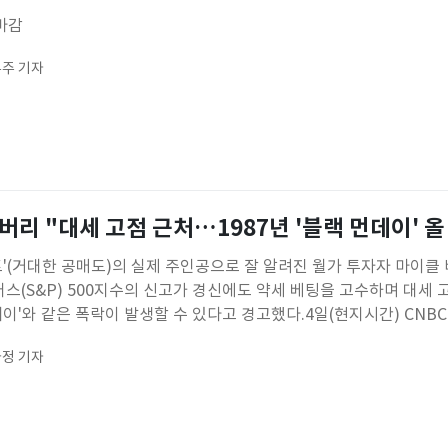
마감
주 기자
 버리 "대세 고점 근처…1987년 '블랙 먼데이' 올
트'(거대한 공매도)의 실제 주인공으로 잘 알려진 월가 투자자 마이클
스(S&P) 500지수의 신고가 경신에도 약세 베팅을 고수하며 대세 
데이'와 같은 폭락이 발생할 수 있다고 경고했다.4일(현지시간) CNBC
구독 플랫폼 서브스택에 올린 글을 통해 "우리가 대세 고점 근처에 
정 기자
폭락이 가능하다는 판단을 유지하고 있지만, S&P 500지수의 신