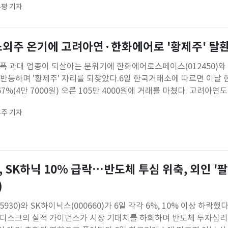
평 기자
스닥150 레버리지 거래대금은 8862억 원으로 집계됐다. KODEX
소외주 온기에 고려아연·한화에어로 '황제주' 탈
낙폭 과대 업종이 되살아는 분위기에 한화에어로스페이스(012450)와
)도 반등하며 '황제주' 자리를 되찾았다.6일 한국거래소에 따르면 이
7%(4만 7000원) 오른 105만 4000원에 거래를 마쳤다. 고려아연도 1
) 급등한 123만 4000원에 마감했다.두 종목은 이달 4거래일 연속 오
주 기자
% 급등했다. 주가 100만원을 다시 넘기며 '황
, SK하닉 10% 급락…반도체 투심 위축, 외인 '
)
930)와 SK하이닉스(000660)가 6일 각각 6%, 10% 이상 하락했다
샌디스크의 실적 가이던스가 시장 기대치를 하회하며 반도체 투자심리