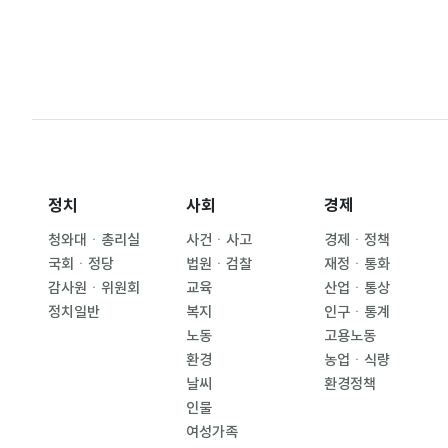
정치
사회
경제
청와대ㆍ총리실
사건ㆍ사고
경제ㆍ정책
국회ㆍ정당
법원ㆍ검찰
재정ㆍ통화
감사원ㆍ위원회
교육
산업ㆍ통상
정치일반
복지
인구ㆍ통계
노동
고용노동
환경
농업ㆍ식량
날씨
환경정책
인물
여성가족