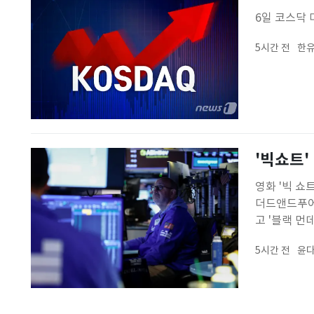
6일 코스닥 
5시간 전
한유
'빅쇼트'
영화 '빅 쇼
더드앤드푸어
고 '블랙 먼
버리는 유료 
5시간 전
윤다
1987년식 