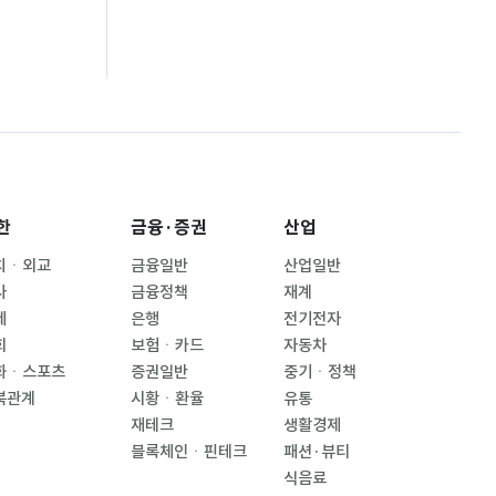
한
금융·증권
산업
치ㆍ외교
금융일반
산업일반
사
금융정책
재계
제
은행
전기전자
회
보험ㆍ카드
자동차
화ㆍ스포츠
증권일반
중기ㆍ정책
북관계
시황ㆍ환율
유통
재테크
생활경제
블록체인ㆍ핀테크
패션·뷰티
식음료