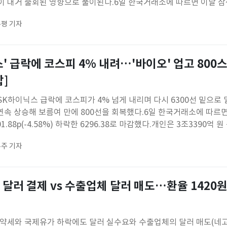
이 대거 출회된 영향으로 풀이된다.6일 한국거래소에 따르면 이날 
1만 5500원(6.30%) 하락한 23만 500원으로 장을 마감했다.SK하
평 기자
만 3000원(10.37%) 하락한 149만 50
' 급락에 코스피 4% 내려…'바이오' 업고 800
]
K하이닉스 급락에 코스피가 4% 넘게 내리며 다시 6300선 밑으로 
연속 상승해 보름여 만에 800선을 회복했다.6일 한국거래소에 따르
1.88p(-4.58%) 하락한 6296.38로 마감했다.개인은 3조3390억 
220억 원, 외국인은 3조3271억 원 각각 순매도했다. 코스피200 
주 기자
인과 함께 매수 우위를 보였다.삼성전자와 SK하
달러 결제 vs 수출업체 달러 매도…환율 1420
 약세와 국제유가 하락에도 달러 실수요와 수출업체의 달러 매도(네고