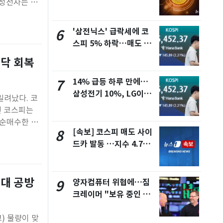
삼성전자는 전
가 하락할 듯"
이닉스는 전 거
'삼전닉스' 급락세에 코
6
스피 5% 하락…매도 사
이드카 발동[장중시황]
스닥 회복
14% 급등 하루 만에…
7
삼성전기 10%, LG이노
밀려났다. 코
텍 7% 급락[핫종목]
면 코스피는
원 순매수한 반
[속보] 코스피 매도 사이
8
선물시장에서는
드카 발동 …지수 4.7%
급락
원대 공방
양자컴퓨터 위협에…짐
9
크레이머 "보유 중인 비
트코인 모두 팔겠다"
) 물량이 맞