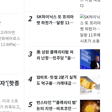
서울
28
℃
부산
26
℃
SK하이닉스 또 프리마
2
환
켓 하한가…달랑 11주에
대구
26
℃
시초가 소동
 고려아연
인천
28
℃
날 한화에어로스
광주
25
2.69%(13
℃
르며 각각
美 상원 클래리티법 처
3
대전
26
℃
리 난항…민주당 "윤리
울산
24
℃
·AML 보완 우선"
강릉
23
℃
업비트·빗썸 2분기 실적
4
팔자'[핫종
제주
27
℃
도 먹구름…거래대금 반
토막, 수익성 악화
. 미국 스토
번스타인 "'클래리티 법'
5
가 위축되고,
논의 지연…비트코인 추