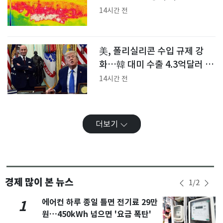
(종합)
14시간 전
美, 폴리실리콘 수입 규제 강
화…韓 대미 수출 4.3억달러 영
향권
14시간 전
더보기
경제 많이 본 뉴스
1
/
2
에어컨 하루 종일 틀면 전기료 29만
1
원…450kWh 넘으면 '요금 폭탄'