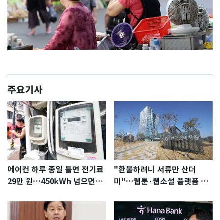
주요기사
에어컨 하루 종일 틀면 전기료
"환불하려니 서류만 산더
29만 원…450kWh 넘으면
미"…웹툰·웹소설 플랫폼 실
'요금 폭탄'
태조사