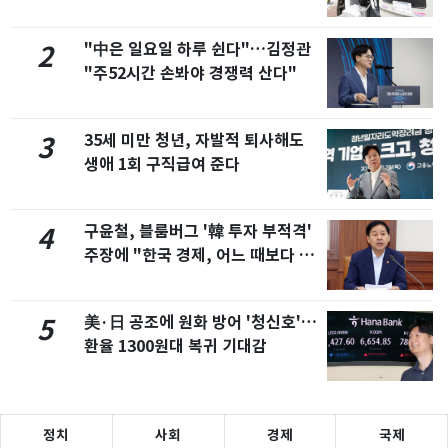
"中은 일요일 하루 쉰다"…김정관
2
"주52시간 손봐야 경쟁력 산다"
35세 미만 청년, 자발적 퇴사해도
3
생애 1회 구직급여 준다
구윤철, 블룸버그 '韓 투자 부적격'
4
주장에 "한국 경제, 어느 때보다 견
실"
美·日 공조에 원화 방어 '청신호'…
5
환율 1300원대 복귀 기대감
정치
사회
경제
국제