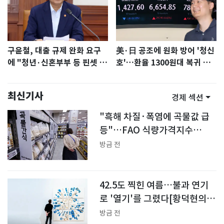
구윤철, 대출 규제 완화 요구
美·日 공조에 원화 방어 '청신
에 "청년·신혼부부 등 핀셋 지
호'…환율 1300원대 복귀 기
원 검토"
대감
최신기사
경제 섹션
"흑해 차질·폭염에 곡물값 급
등"…FAO 식량가격지수
0.6%↑
방금 전
42.5도 찍힌 여름…불과 연기
로 '열기'를 그렸다[황덕현의
기후 한 편]
방금 전