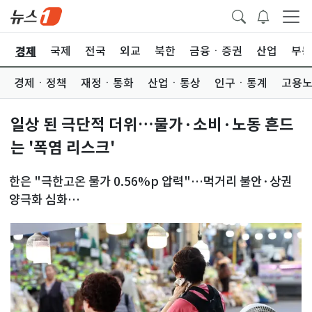
경제
회
국제
전국
외교
북한
금융ㆍ증권
산업
부동
경제ㆍ정책
재정ㆍ통화
산업ㆍ통상
인구ㆍ통계
고용
일상 된 극단적 더위…물가·소비·노동 흔드
는 '폭염 리스크'
한은 "극한고온 물가 0.56%p 압력"…먹거리 불안·상권
양극화 심화
5년간 온열 산재 228명·연평균 손실 2600억…일회성 아
닌 상시 리스크