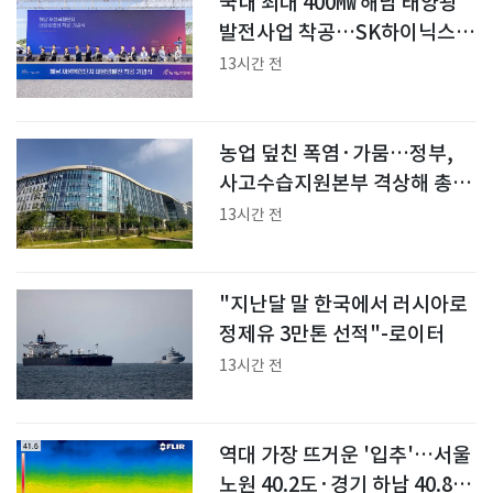
국내 최대 400㎿ 해남 태양광
발전사업 착공…SK하이닉스
전력 공급
13시간 전
농업 덮친 폭염·가뭄…정부,
사고수습지원본부 격상해 총력
대응
13시간 전
"지난달 말 한국에서 러시아로
정제유 3만톤 선적"-로이터
13시간 전
역대 가장 뜨거운 '입추'…서울
노원 40.2도·경기 하남 40.8도