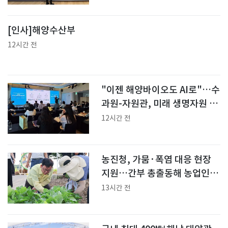
[인사]해양수산부
12시간 전
"이젠 해양바이오도 AI로"…수
과원-자원관, 미래 생명자원 확
보 협력
12시간 전
농진청, 가뭄·폭염 대응 현장
지원…간부 총출동해 농업인
안전 점검
13시간 전