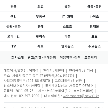
전국
외교
북한
금융·증권
산업
부동산
IT·과학
바이오
생활·문화
연예
스포츠
연재물
오피니언
핫이슈
피플
포토
TV
속보
인기뉴스
주요뉴스
회사소개
광고/제휴·구매문의
이용약관·정책
고충처리
대표이사/발행인 : 이영섭
|
편집인 : 채원배
|
편집국장 : 김기성
|
주소 : 서울시 종로구 종로 47 (공평동,SC빌딩17층)
|
사업자등록번호 : 101-86-62870
|
고충처리인 : 김성환
|
청소년보호책임자 : 안병길
|
통신판매업신고 : 서울종로 0676호
|
등록일 : 2011. 05. 26
|
제호 : 뉴스1코리아(읽기: 뉴스원코리아)
|
대표 전화 : 02-397-7000
|
대표 이메일 :
webmaster@news1.kr