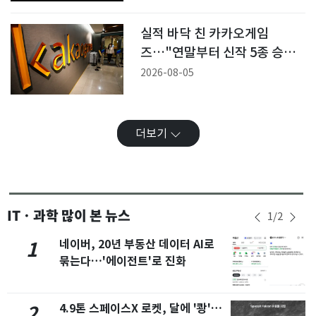
실적 바닥 친 카카오게임
즈…"연말부터 신작 5종 승부
수"
2026-08-05
더보기
ITㆍ과학 많이 본 뉴스
1
/
2
네이버, 20년 부동산 데이터 AI로
1
묶는다…'에이전트'로 진화
4.9톤 스페이스X 로켓, 달에 '쾅'…
2