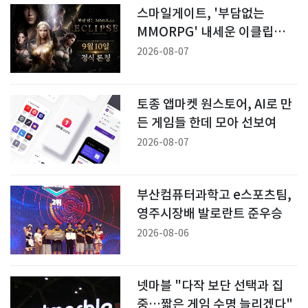
스마일게이트, '부담없는
MMORPG' 내세운 이클립스 9
월 10일 출시
2026-08-07
토종 앱마켓 원스토어, AI로 만
든 게임들 한데 모아 선보여
2026-08-07
부산컴퓨터과학고 e스포츠팀,
영주시장배 발로란트 준우승
2026-08-06
넷마블 "다작 보단 선택과 집
중…짧은 게임 수명 늘리겠다"