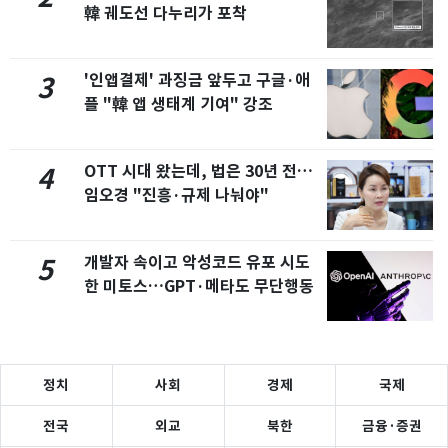
韓 궤도선 다누리가 포착
'인앱결제' 과징금 앞두고 구글·애
3
플 "韓 앱 생태계 기여" 강조
OTT 시대 왔는데, 법은 30년 전…
4
임오경 "진흥·규제 나눠야"
개발자 속이고 악성코드 유포 시도
5
한 미토스…GPT·메타도 무단행동
정치
사회
경제
국제
전국
외교
북한
금융·증권