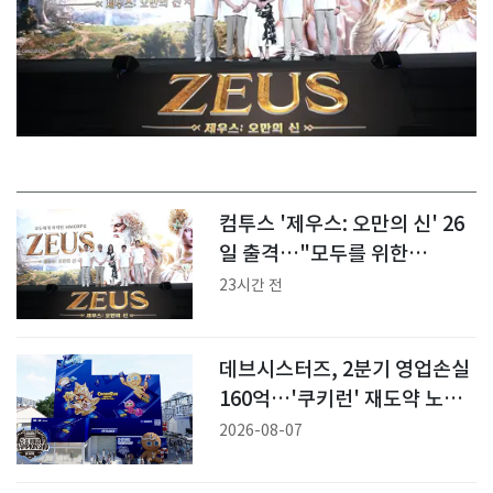
컴투스 '제우스: 오만의 신' 26
일 출격…"모두를 위한
MMORPG"
23시간 전
데브시스터즈, 2분기 영업손실
160억…'쿠키런' 재도약 노린
다
2026-08-07