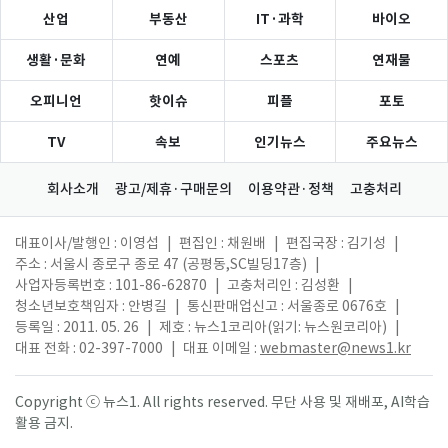
산업
부동산
IT·과학
바이오
생활·문화
연예
스포츠
연재물
오피니언
핫이슈
피플
포토
TV
속보
인기뉴스
주요뉴스
회사소개
광고/제휴·구매문의
이용약관·정책
고충처리
대표이사/발행인 : 이영섭
|
편집인 : 채원배
|
편집국장 : 김기성
|
주소 : 서울시 종로구 종로 47 (공평동,SC빌딩17층)
|
사업자등록번호 : 101-86-62870
|
고충처리인 : 김성환
|
청소년보호책임자 : 안병길
|
통신판매업신고 : 서울종로 0676호
|
등록일 : 2011. 05. 26
|
제호 : 뉴스1코리아(읽기: 뉴스원코리아)
|
대표 전화 : 02-397-7000
|
대표 이메일 :
webmaster@news1.kr
Copyright ⓒ 뉴스1. All rights reserved. 무단 사용 및 재배포, AI학습
활용 금지.