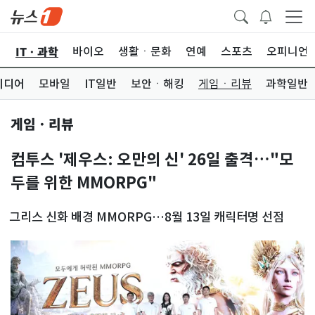
ITㆍ과학
산
바이오
생활ㆍ문화
연예
스포츠
오피니언
미디어
모바일
IT일반
보안ㆍ해킹
게임ㆍ리뷰
과학일반
게임ㆍ리뷰
컴투스 '제우스: 오만의 신' 26일 출격…"모
두를 위한 MMORPG"
그리스 신화 배경 MMORPG…8월 13일 캐릭터명 선점