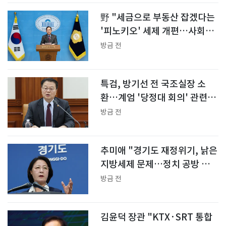
野 "세금으로 부동산 잡겠다는
'피노키오' 세제 개편…사회주
의 전환"
방금 전
특검, 방기선 전 국조실장 소
환…계엄 '당정대 회의' 관련
(종합2보)
방금 전
추미애 "경기도 재정위기, 낡은
지방세제 문제…정치 공방 말
라"
방금 전
김윤덕 장관 "KTX·SRT 통합