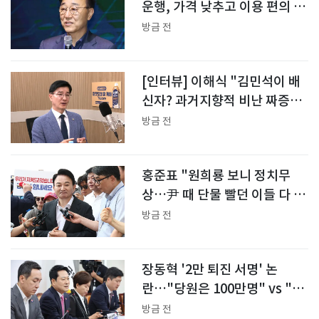
운행, 가격 낮추고 이용 편의 높
였다"
방금 전
[인터뷰] 이해식 "김민석이 배
신자? 과거지향적 비난 짜증날
지경"
방금 전
홍준표 "원희룡 보니 정치무
상…尹 때 단물 빨던 이들 다 어
디 갔나"
방금 전
장동혁 '2만 퇴진 서명' 논
란…"당원은 100만명" vs "짠
물 선동과 달라"
방금 전