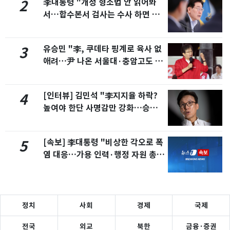
李대통령 "개정 형소법 안 읽어봐
2
서…합수본서 검사는 수사 하면 안
되냐"
유승민 "李, 쿠데타 핑계로 육사 없
3
애려…尹 나온 서울대·충암고도 없
애라"
[인터뷰] 김민석 "李지지율 하락?
4
높여야 한단 사명감만 강화…승리
확신"
[속보] 李대통령 "비상한 각오로 폭
5
염 대응…가용 인력·행정 자원 총동
원"
정치
사회
경제
국제
전국
외교
북한
금융·증권