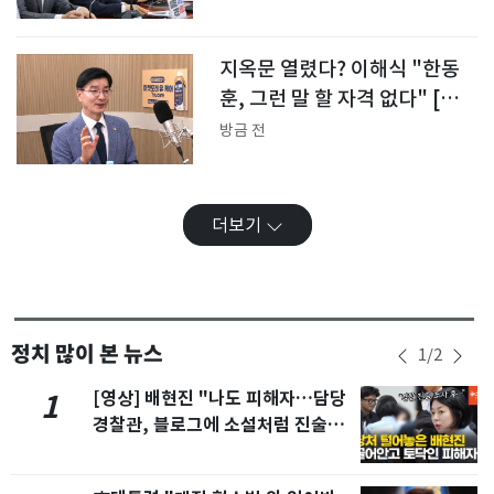
지옥문 열렸다? 이해식 "한동
훈, 그런 말 할 자격 없다" [팩
트앤뷰]
방금 전
더보기
정치 많이 본 뉴스
1
/
2
[영상] 배현진 "나도 피해자…담당
1
경찰관, 블로그에 소설처럼 진술조
사 게재해"