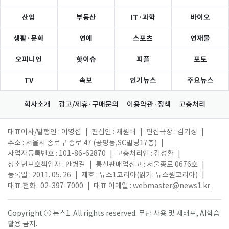
산업
부동산
IT·과학
바이오
생활·문화
연예
스포츠
연재물
오피니언
핫이슈
피플
포토
TV
속보
인기뉴스
주요뉴스
회사소개
광고/제휴·구매문의
이용약관·정책
고충처리
대표이사/발행인 : 이영섭
|
편집인 : 채원배
|
편집국장 : 김기성
|
주소 : 서울시 종로구 종로 47 (공평동,SC빌딩17층)
|
사업자등록번호 : 101-86-62870
|
고충처리인 : 김성환
|
청소년보호책임자 : 안병길
|
통신판매업신고 : 서울종로 0676호
|
등록일 : 2011. 05. 26
|
제호 : 뉴스1코리아(읽기: 뉴스원코리아)
|
대표 전화 : 02-397-7000
|
대표 이메일 :
webmaster@news1.kr
Copyright ⓒ 뉴스1. All rights reserved. 무단 사용 및 재배포, AI학습
활용 금지.