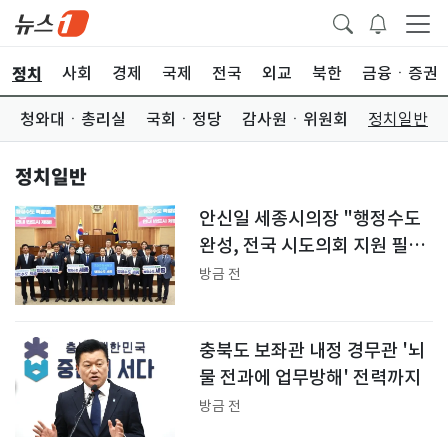
정치
사회
경제
국제
전국
외교
북한
금융ㆍ증권
청와대ㆍ총리실
국회ㆍ정당
감사원ㆍ위원회
정치일반
정치일반
안신일 세종시의장 "행정수도
완성, 전국 시도의회 지원 필
요"
방금 전
충북도 보좌관 내정 경무관 '뇌
물 전과에 업무방해' 전력까지
방금 전