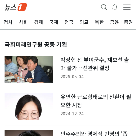
정치
사회
경제
국제
전국
외교
북한
금융ㆍ증권
국회미래연구원 공동 기획
박정현 전 부여군수, 재보선 출
마 불가…선관위 결정
2026-05-04
유연한 근로형태로의 전환이 필
요한 시점
2024-12-24
민주주의와 경제적 번영의 '좁