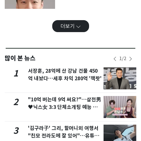
더보기
많이 본 뉴스
1
/
2
서장훈, 28억에 산 강남 건물 450
1
억 내놨다…세후 차익 280억 '잭팟'
"10억 버는데 9억 써요?"…삼전男
2
♥닉스女 3:3 단체소개팅 예능 화
제
'김구라子' 그리, 할머니외 여행서
3
"친모 전라도에 잘 있어"…유튜브