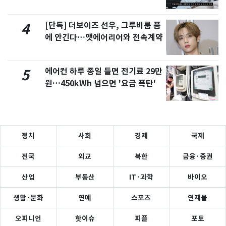
서 언급
[단독] 더보이즈 선우, 그루비룸 품
4
에 안긴다…앳에어리어와 전속계약
에어컨 하루 종일 틀면 전기료 29만
5
원…450kWh 넘으면 '요금 폭탄'
정치
사회
경제
국제
전국
외교
북한
금융·증권
산업
부동산
IT·과학
바이오
생활·문화
연예
스포츠
연재물
오피니언
핫이슈
피플
포토