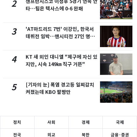
샌프란시스코 이정후 5경기 연속 안
2
타…팀은 텍사스에 0-6 완패
'AT마드리드 7번' 이강인, 한국서
3
데뷔전 임박…맨시티전 27인 명단
포함
KT 새 외인 대니엘 "제구에 자신 있
4
지만, 시속 149㎞ 직구 거뜬"
[기자의 눈] 폭염 경고등 일찌감치
5
켜졌는데 KBO 팔짱만
정치
사회
경제
국제
전국
외교
북한
금융·증권