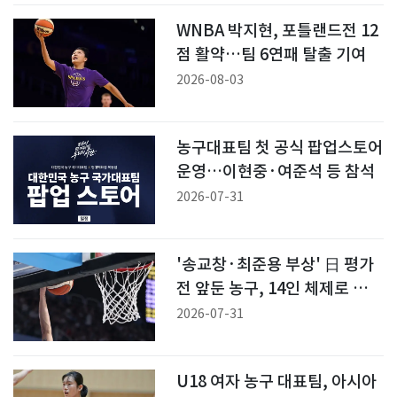
WNBA 박지현, 포틀랜드전 12
점 활약…팀 6연패 탈출 기여
2026-08-03
농구대표팀 첫 공식 팝업스토어
운영…이현중·여준석 등 참석
2026-07-31
'송교창·최준용 부상' 日 평가
전 앞둔 농구, 14인 체제로 강화
훈련
2026-07-31
U18 여자 농구 대표팀, 아시아