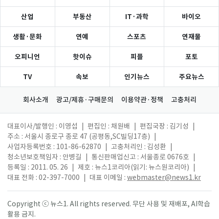
산업
부동산
IT·과학
바이오
생활·문화
연예
스포츠
연재물
오피니언
핫이슈
피플
포토
TV
속보
인기뉴스
주요뉴스
회사소개
광고/제휴·구매문의
이용약관·정책
고충처리
대표이사/발행인 : 이영섭
|
편집인 : 채원배
|
편집국장 : 김기성
|
주소 : 서울시 종로구 종로 47 (공평동,SC빌딩17층)
|
사업자등록번호 : 101-86-62870
|
고충처리인 : 김성환
|
청소년보호책임자 : 안병길
|
통신판매업신고 : 서울종로 0676호
|
등록일 : 2011. 05. 26
|
제호 : 뉴스1코리아(읽기: 뉴스원코리아)
|
대표 전화 : 02-397-7000
|
대표 이메일 :
webmaster@news1.kr
Copyright ⓒ 뉴스1. All rights reserved. 무단 사용 및 재배포, AI학습
활용 금지.