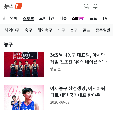
스포츠
문화
연예
오피니언
피플
포토
TV
해외야구
축구
해외축구
배구
농구
골프
종목일반
농구
3x3 남녀농구 대표팀, 아시안
게임 전초전 '유스 네이션스' 리
그출전
방금 전
여자농구 삼성생명, 아시아쿼
터로 대만 국가대표 한야은 영
입
2026-08-03