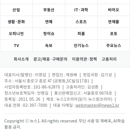
산업
부동산
IT·과학
바이오
생활·문화
연예
스포츠
연재물
오피니언
핫이슈
피플
포토
TV
속보
인기뉴스
주요뉴스
회사소개
광고/제휴·구매문의
이용약관·정책
고충처리
대표이사/발행인 : 이영섭
|
편집인 : 채원배
|
편집국장 : 김기성
|
주소 : 서울시 종로구 종로 47 (공평동,SC빌딩17층)
|
사업자등록번호 : 101-86-62870
|
고충처리인 : 김성환
|
청소년보호책임자 : 안병길
|
통신판매업신고 : 서울종로 0676호
|
등록일 : 2011. 05. 26
|
제호 : 뉴스1코리아(읽기: 뉴스원코리아)
|
대표 전화 : 02-397-7000
|
대표 이메일 :
webmaster@news1.kr
Copyright ⓒ 뉴스1. All rights reserved. 무단 사용 및 재배포, AI학습
활용 금지.