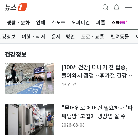
생활ㆍ문화
오
연예
스포츠
오피니언
피플
포
건강정보
여행ㆍ레저
운세ㆍ명언
도로ㆍ교통
반려동물
건강정보
[100세건강] 떠나기 전 접종,
돌아와서 점검…휴가철 건강
챙기자
4시간 전
"무더위로 에어컨 필요하나 '파
워냉방' 고집에 냉방병 올 수
도"
2026-08-08