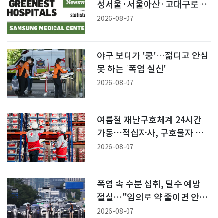
성서울·서울아산·고대구로
'최고'
2026-08-07
야구 보다가 '쿵'…젊다고 안심
못 하는 '폭염 실신'
2026-08-07
여름철 재난구호체계 24시간
가동…적십자사, 구호물자 사
전 점검
2026-08-07
폭염 속 수분 섭취, 탈수 예방
절실…"임의로 약 줄이면 안
돼"
2026-08-07