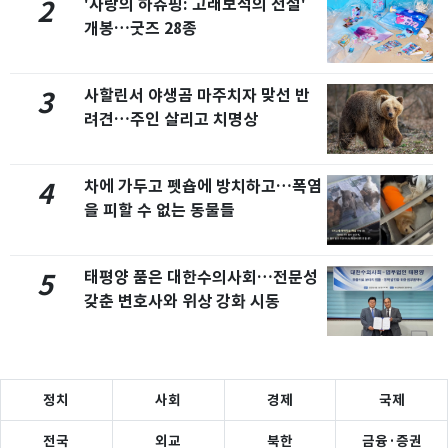
'사랑의 하츄핑: 고래보석의 전설'
2
개봉…굿즈 28종
사할린서 야생곰 마주치자 맞선 반
3
려견…주인 살리고 치명상
차에 가두고 펫숍에 방치하고…폭염
4
을 피할 수 없는 동물들
태평양 품은 대한수의사회…전문성
5
갖춘 변호사와 위상 강화 시동
정치
사회
경제
국제
전국
외교
북한
금융·증권