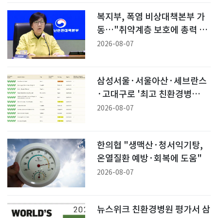
복지부, 폭염 비상대책본부 가
동…"취약계층 보호에 총력 대
응"
2026-08-07
삼성서울·서울아산·세브란스
·고대구로 '최고 친환경병
원'(종합)
2026-08-07
한의협 "생맥산·청서익기탕,
온열질환 예방·회복에 도움"
2026-08-07
뉴스위크 친환경병원 평가서 삼