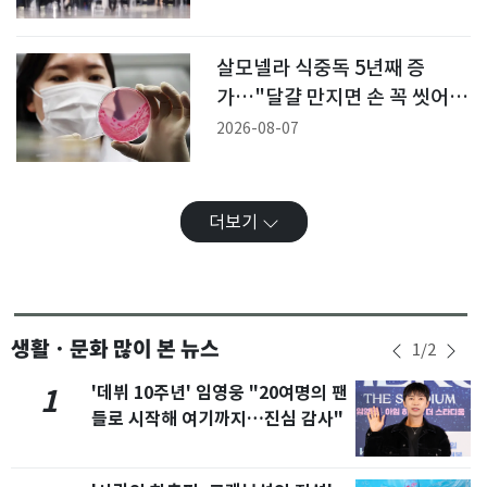
살모넬라 식중독 5년째 증
가…"달걀 만지면 손 꼭 씻어
야"
2026-08-07
더보기
생활ㆍ문화 많이 본 뉴스
1
/
2
'데뷔 10주년' 임영웅 "20여명의 팬
1
들로 시작해 여기까지…진심 감사"