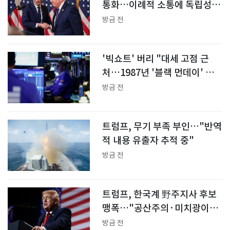
통화…이례적 소통에 독립성
논란
방금 전
'빅쇼트' 버리 "대세 고점 근
처…1987년 '블랙 먼데이' 올
것"
방금 전
트럼프, 무기 부족 부인…"반역
적 내용 유출자 추적 중"
방금 전
트럼프, 한국계 野주지사 후보
맹폭…"공산주의·미치광이"
(종합)
방금 전