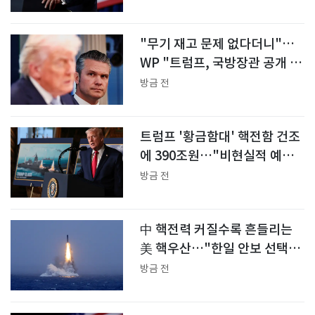
"무기 재고 문제 없다더니"…
WP "트럼프, 국방장관 공개 질
책"
방금 전
트럼프 '황금함대' 핵전함 건조
에 390조원…"비현실적 예산"
지적도
방금 전
中 핵전력 커질수록 흔들리는
美 핵우산…"한일 안보 선택지
복잡"
방금 전