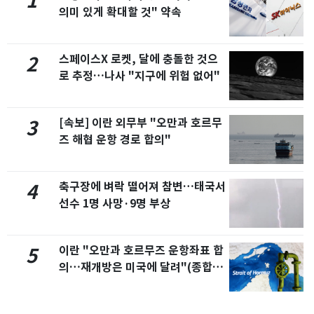
1
의미 있게 확대할 것" 약속
스페이스X 로켓, 달에 충돌한 것으
2
로 추정…나사 "지구에 위험 없어"
[속보] 이란 외무부 "오만과 호르무
3
즈 해협 운항 경로 합의"
축구장에 벼락 떨어져 참변…태국서
4
선수 1명 사망·9명 부상
이란 "오만과 호르무즈 운항좌표 합
5
의…재개방은 미국에 달려"(종합2
보)