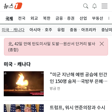
국제
제
전국
외교
북한
금융ㆍ증권
산업
부동산
I
미국ㆍ캐나다
아시아ㆍ호주
유럽
중동ㆍ아프리카
중남
北, 42일 만에 탄도미사일 도발…원산서 단거리 발사
(종합)
미국ㆍ캐나다
"미군 지난해 예멘 공습에 민간
인 150명 숨져…국방부 은폐
의혹"
방금 전
트럼프, 워시 연준의장과 수시