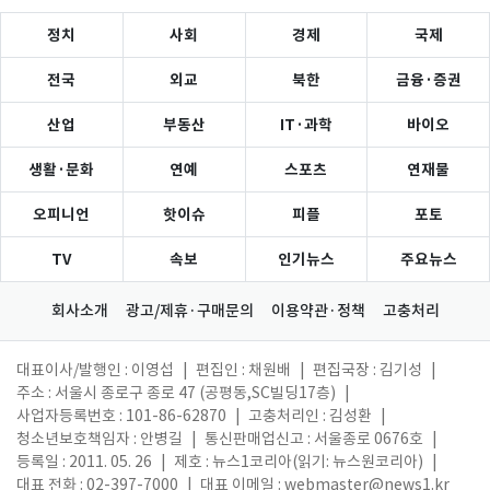
정치
사회
경제
국제
전국
외교
북한
금융·증권
산업
부동산
IT·과학
바이오
생활·문화
연예
스포츠
연재물
오피니언
핫이슈
피플
포토
TV
속보
인기뉴스
주요뉴스
회사소개
광고/제휴·구매문의
이용약관·정책
고충처리
대표이사/발행인 : 이영섭
|
편집인 : 채원배
|
편집국장 : 김기성
|
주소 : 서울시 종로구 종로 47 (공평동,SC빌딩17층)
|
사업자등록번호 : 101-86-62870
|
고충처리인 : 김성환
|
청소년보호책임자 : 안병길
|
통신판매업신고 : 서울종로 0676호
|
등록일 : 2011. 05. 26
|
제호 : 뉴스1코리아(읽기: 뉴스원코리아)
|
대표 전화 : 02-397-7000
|
대표 이메일 :
webmaster@news1.kr