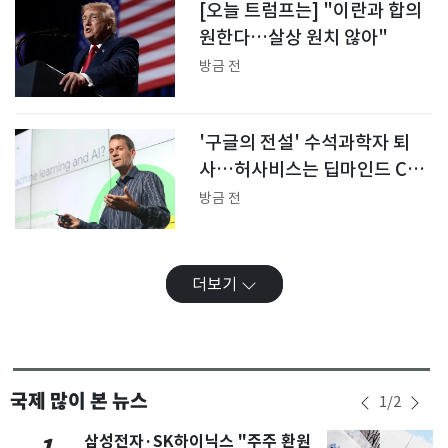
[오늘 트럼프는] "이란과 합의
원한다…살상 원치 않아"
방금 전
'구글의 전설' 수석과학자 퇴
사…허사비스는 딥마인드 CEO
물러나
방금 전
더보기
국제 많이 본 뉴스
1
/
2
삼성전자·SK하이닉스 "주주 환원