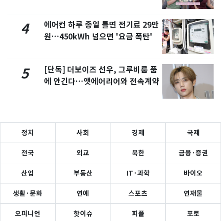
제
에어컨 하루 종일 틀면 전기료 29만
4
원…450kWh 넘으면 '요금 폭탄'
[단독] 더보이즈 선우, 그루비룸 품
5
에 안긴다…앳에어리어와 전속계약
정치
사회
경제
국제
전국
외교
북한
금융·증권
산업
부동산
IT·과학
바이오
생활·문화
연예
스포츠
연재물
오피니언
핫이슈
피플
포토