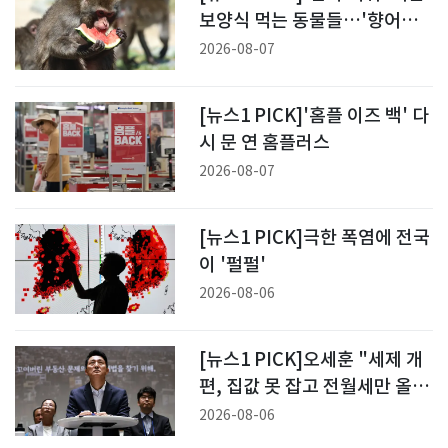
보양식 먹는 동물들…'향어에
수박까지 즐긴다'
2026-08-07
[뉴스1 PICK]'홈플 이즈 백' 다
시 문 연 홈플러스
2026-08-07
[뉴스1 PICK]극한 폭염에 전국
이 '펄펄'
2026-08-06
[뉴스1 PICK]오세훈 "세제 개
편, 집값 못 잡고 전월세만 올릴
것"
2026-08-06