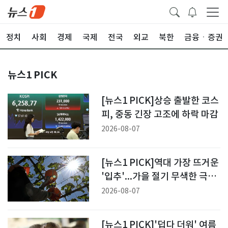
정치
사회
경제
국제
전국
외교
북한
금융ㆍ증권
뉴스1 PICK
[뉴스1 PICK]상승 출발한 코스
피, 중동 긴장 고조에 하락 마감
2026-08-07
[뉴스1 PICK]역대 가장 뜨거운
'입추'...가을 절기 무색한 극심
한 폭염
2026-08-07
[뉴스1 PICK]'덥다 더워' 여름