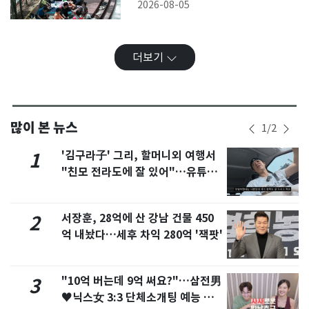
서지”
2026-08-05
더보기
많이 본 뉴스
1
/
2
'김구라子' 그리, 할머니외 여행서
1
"친모 전라도에 잘 있어"…유튜브
서 언급
서장훈, 28억에 산 강남 건물 450
2
억 내놨다…세후 차익 280억 '잭팟'
"10억 버는데 9억 써요?"…삼전男
3
♥닉스女 3:3 단체소개팅 예능 화