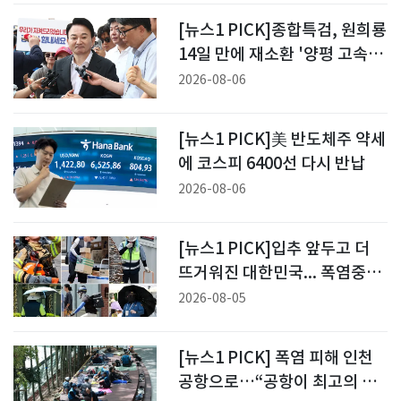
[뉴스1 PICK]종합특검, 원희룡
14일 만에 재소환 '양평 고속도
로 의혹' 수사
2026-08-06
[뉴스1 PICK]美 반도체주 약세
에 코스피 6400선 다시 반납
2026-08-06
[뉴스1 PICK]입추 앞두고 더
뜨거워진 대한민국... 폭염중대
경보 확대
2026-08-05
[뉴스1 PICK] 폭염 피해 인천
공항으로…“공항이 최고의 피