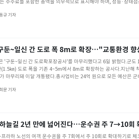
모든 수수료를 포함한 총액을 의무적으로 표시해야 하며, 성능·상태점
국토교통부는 6일 이 같은 내용을 담은 '중고차 소비자 보호대책' 추
동규 기자
 표시 의무화…성능점검도 '무관용'먼저 불투명한 매매가격과 각종 
구둔~일신 간 도로 폭 8m로 확장…"교통환경 향
 '구둔~일신 간 도로확포장공사'를 마무리했다고 6일 밝혔다.군도 
(1.5㎞) 도로 폭을 기존 4~5m에서 8m로 확장하는 공사다.지난해 
사가 마무리돼 이달 개통됐다.총사업비는 24억 원으로 모든 예산은 
량 교행이 원활해지고 도로 이용 안정성이 크게 향상될 것으로 기대하
희문 기자
이번 도로 확장은 단순한 기반 시설 확충을 넘어 주민들의 안전한 통
하늘길 2년 만에 넓어진다…운수권 주 7→10회
프라하 노선의 여객 운수권을 주 7회에서 주 10회로 확대하기로 체