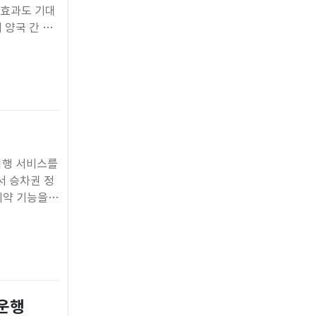
 효과도 기대
 양국 간 여
재 인천~프라
로
 여행 서비스를
서 승차권 정
예약 기능을
vice)는 열
 운행