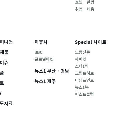
호텔ㆍ관광
취업ㆍ채용
피니언
제휴사
Special 사이트
재물
BBC
노동신문
글로벌마켓
해피펫
이슈
스타1픽
뉴스1 부산ㆍ경남
플
크립토허브
터닝포인트
뉴스1 제주
토
뉴스1북
V
퍼스트클럽
도자료