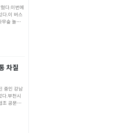
밝혔다.이번에
있다.이 버스
나무숲 놀이
 순환한다.
 시간
통 차질
진 중인 강남
섰다.부천시
협조 공문을
요청하며 사업
박지구 주