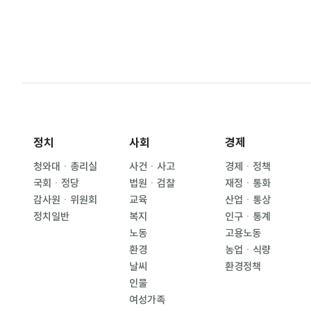
정치
사회
경제
청와대ㆍ총리실
사건ㆍ사고
경제ㆍ정책
국회ㆍ정당
법원ㆍ검찰
재정ㆍ통화
감사원ㆍ위원회
교육
산업ㆍ통상
정치일반
복지
인구ㆍ통계
노동
고용노동
환경
농업ㆍ식량
날씨
환경정책
인물
여성가족