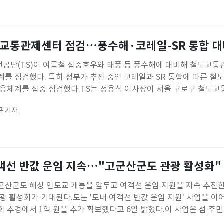
철도교통관제센터 점검…풍수해·코레일-SR 통합 
공단(TS)이 여름철 집중호우와 태풍 등 풍수해에 대비해 철도교
를 점검했다. 특히 정부가 추진 중인 코레일과 SR 통합에 따른 철
대응체계를 집중 점검했다.TS는 정용식 이사장이 서울 구로구 철도
통관제 운영 현황과 안전관리 실태를 점검했다고 7일 밝혔다.철도
규 기자
X)와 무궁화호 등 전국 국가철도의 열차 운행을 관리·제어하고, 철
여객선 반값 운임 지속…"고군산군도 관광 활성화"
군산군도 해상 인도교 개통을 앞두고 여객선 운임 지원을 지속 추진한
광 활성화가 기대된다.도는 '도내 여객선 반값 운임 지원' 사업을 이
2회 추경에서 1억 원을 추가 확보했다고 6일 밝혔다.이 사업은 섬 주
입 확대를 목적으로 도가 지난 2022년 전국에서 처음으로 추진했다.