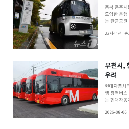
충북 충주시
도입한 운행 
는 탄금공원 
터, 육아종
23시간 전
손
시는 이날부터
부천시,
우려
현대자동차의
행 광역버스
는 현대자동
보냈다고 6일
2026-08-06
이 계획대로 