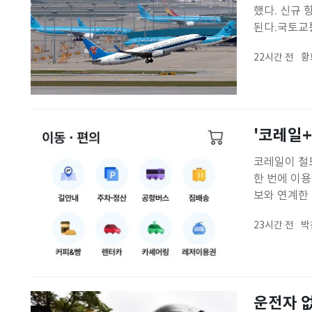
했다. 신규 
된다.국토교통
객 운수권을 
22시간 전
황
하 노선은 대
'코레일+
코레일이 철도
한 번에 이용
보와 연계한 
새롭게 도입하는
23시간 전
박
차와 렌터카,
운전자 