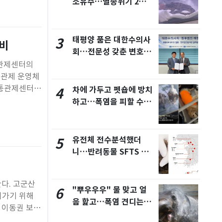
소유주…멸종위기 2급
서울
34
℃
'악어거북'도 키웠다
부산
31
℃
태평양 품은 대한수의사
3
대비
대구
34
℃
회…전문성 갖춘 변호사
와 위상 강화 시동
통관제센터의
인천
34
℃
도관제 운영체
광주
35
교통관제센터를
℃
차에 가두고 펫숍에 방치
4
교통관제센터는
하고…폭염을 피할 수
대전
35
℃
도 사고 발생
없는 동물들
울산
31
℃
유전체 전수분석했더
5
강릉
29
℃
니…반려동물 SFTS 바
제주
30
이러스, 사람과 같았다
℃
다. 고군산
"뿌우우우" 물 맞고 얼
6
어가기 위해
음 핥고…폭염 견디는
민 이동권 보장
동물들의 여름나기
 군산·부안