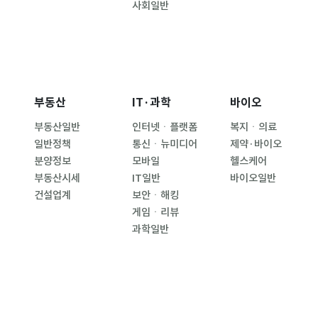
사회일반
부동산
IT·과학
바이오
부동산일반
인터넷ㆍ플랫폼
복지ㆍ의료
일반정책
통신ㆍ뉴미디어
제약·바이오
분양정보
모바일
헬스케어
부동산시세
IT일반
바이오일반
건설업계
보안ㆍ해킹
게임ㆍ리뷰
과학일반