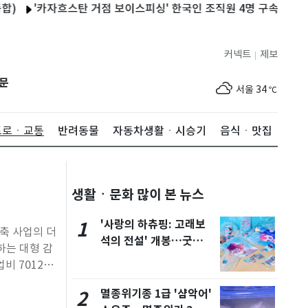
'카자흐스탄 거점 보이스피싱' 한국인 조직원 4명 구속
춘천 중도에
커넥트
제보
|
제주
30
℃
문
서울
34
℃
부산
31
℃
도로ㆍ교통
반려동물
자동차생활ㆍ시승기
음식ㆍ맛집
대구
34
℃
인천
34
℃
생활ㆍ문화 많이 본 뉴스
광주
35
℃
대전
35
℃
'사랑의 하츄핑: 고래보
1
축 사업의 더
석의 전설' 개봉…굿즈
울산
31
℃
하는 대형 감
28종
비 7012억
강릉
29
℃
, 현장 안전관
멸종위기종 1급 '샴악어'
2
제주
30
℃