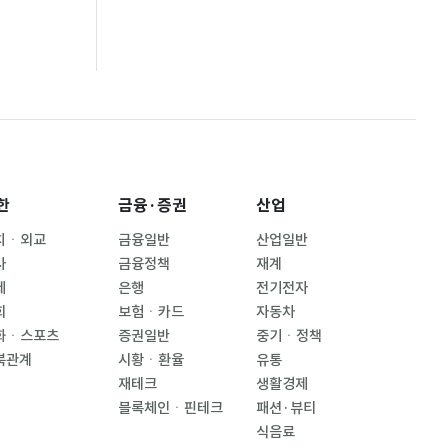
한
금융·증권
산업
치ㆍ외교
금융일반
산업일반
사
금융정책
재계
제
은행
전기전자
회
보험ㆍ카드
자동차
화ㆍ스포츠
증권일반
중기ㆍ정책
북관계
시황ㆍ환율
유통
재테크
생활경제
블록체인ㆍ핀테크
패션·뷰티
식음료