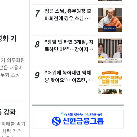
정념 스님, 총무원장 출
7
마회견에 경우 스님 배
석…'후보 단일화 암
시?'(종합)
성화 기
"항암 안 하면 3개월, 치
8
료하면 1년"…강아지 암
치료의 진실
시가 의무화된
 같은 내용이
"더위에 녹아내린 액체
9
의무화 △성능
냥 찾아요"…이즈칸, 고
정거래 질서
양이의 날 이벤트
부 논의를
증 강화
자 피해를 막기
 차량 가격