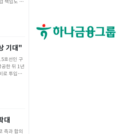
검 책임도 한
진 방안을 발
수수료
상 기대"
15호선인 구
착공한 뒤 1년
군비로 투입됐
고 있다.전진
 확대
코 측과 합의