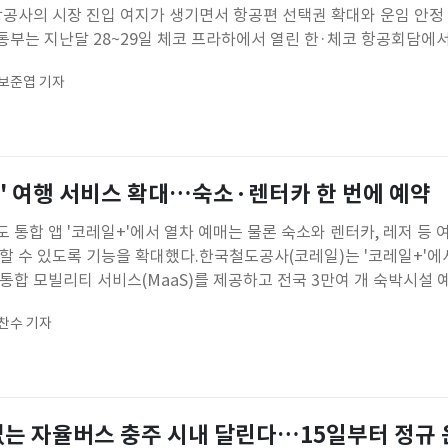
항공사의 시장 진입 여지가 생기면서 항공편 선택권 확대와 운임 안정
부는 지난달 28~29일 체코 프라하에서 열린 한·체코 항공회담에서
현행 주 7회에서 주 10회로 확대하기로 합의했다고 6일 밝혔다.현
보준엽 기자
한항공이 주 4회, 아시아나항공이 주 3회 운항하고 있다. 이번 합의
' 여행 서비스 확대…숙소·렌터카 한 번에 예약
 통합 앱 '코레일+'에서 열차 예매는 물론 숙소와 렌터카, 레저 등
할 수 있도록 기능을 확대했다.한국철도공사(코레일)는 '코레일+'에
통합 모빌리티 서비스(MaaS)를 제공하고 전국 3만여 개 숙박시설 
 등 이용 편의성을 높였다고 6일 밝혔다.MaaS(Mobility as a Ser
찬수 기자
 카셰어링, 관광택시, 숙박 등 이동과 여행에
없는 자율버스 충주 시내 달린다…15일부터 정규