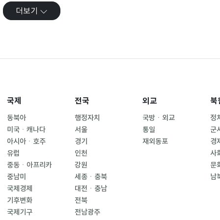
더보기
국제
전국
외교
북
동북아
행정자치
국방ㆍ외교
정
미국ㆍ캐나다
서울
통일
군
아시아ㆍ호주
경기
재외동포
경
유럽
인천
사
중동ㆍ아프리카
강원
문
중남미
세종ㆍ충북
남
국제경제
대전ㆍ충남
기후변화
전북
국제기구
전남광주