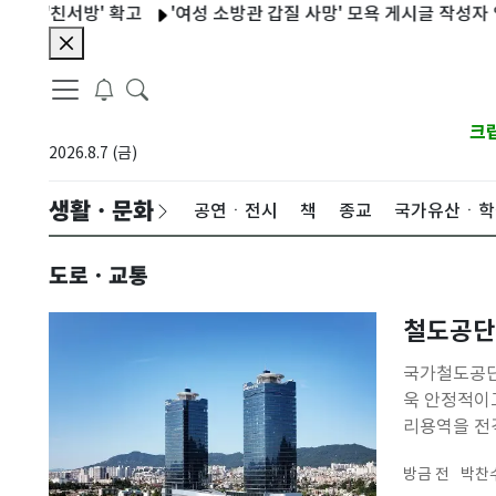
친서방' 확고
'여성 소방관 갑질 사망' 모욕 게시글 작성자 입건
크
2026.8.7 (금)
생활ㆍ문화
공연ㆍ전시
책
종교
국가유산ㆍ학
도로ㆍ교통
철도공단,
국가철도공단은
욱 안정적이고
리용역을 전
원이 투입되는
방금 전
박찬
리 기준을 끌