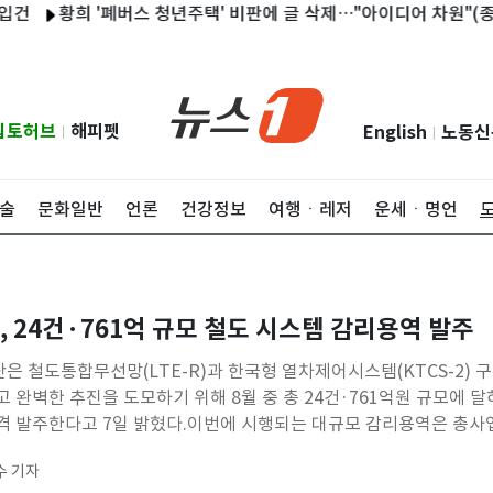
황희 '폐버스 청년주택' 비판에 글 삭제…"아이디어 차원"(종합)
립토허브
해피펫
English
노동신
|
|
술
문화일반
언론
건강정보
여행ㆍ레저
운세ㆍ명언
 24건·761억 규모 철도 시스템 감리용역 발주
 철도통합무선망(LTE-R)과 한국형 열차제어시스템(KTCS-2) 구
 완벽한 추진을 도모하기 위해 8월 중 총 24건·761억원 규모에 달
격 발주한다고 7일 밝혔다.이번에 시행되는 대규모 감리용역은 총사업
 국가 핵심 철도 시스템 구축 및 첨단화 사업을 차질 없이 완수하고
수 기자
어올리기 위해 마련됐다.우선, 태백선 등 아직 LTE-R이 구축되