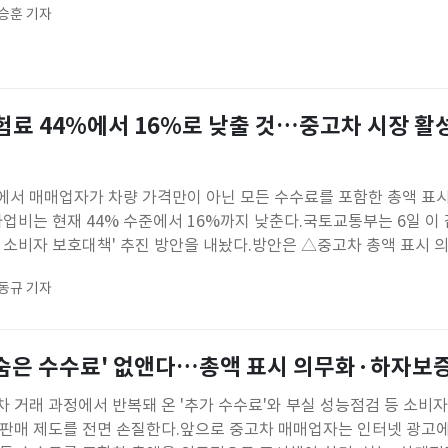
승훈 기자
를 대상으로 도민은 물론 타지역 방문객까지 여객선 정규 운임의 절반
료 44%에서 16%로 낮출 것…중고차 시장 활
에서 매매업자가 차량 가격만이 아닌 모든 수수료를 포함한 총액 표
사업비는 현재 44% 수준에서 16%까지 낮춘다.국토교통부는 6일 이
차 소비자 보호대책' 추진 방안을 내놨다.방안은 △중고차 총액 표시 
기록부 개선 △판매자의 하자보증책임 강화 △내차팔기 플랫폼의 공
동규 기자
다.국토부는 다음 달 안으로 관련 법령 개정안을 발의하고, 과제별 세
'숨은 수수료' 없앤다…총액 표시 의무화·하자보
 거래 과정에서 반복돼 온 '추가 수수료'와 부실 성능점검 등 소비
 판매 제도를 전면 손질한다.앞으로 중고차 매매업자는 인터넷 광고에