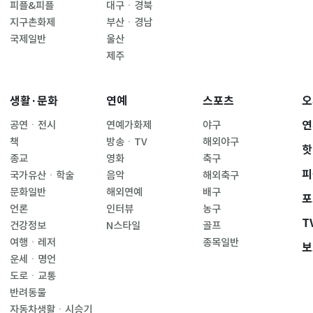
피플&피플
대구ㆍ경북
지구촌화제
부산ㆍ경남
국제일반
울산
제주
생활·문화
연예
스포츠
오
연
공연ㆍ전시
연예가화제
야구
책
방송ㆍTV
해외야구
핫
종교
영화
축구
피
국가유산ㆍ학술
음악
해외축구
문화일반
해외연예
배구
포
언론
인터뷰
농구
T
건강정보
N스타일
골프
여행ㆍ레저
종목일반
보
운세ㆍ명언
도로ㆍ교통
반려동물
자동차생활ㆍ시승기