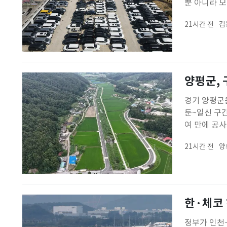
뿐 아니라 
층 강화된다.
21시간 전
김
표했다.총액
양평군, 
경기 양평군은
둔~일신 구간
여 만에 공
다.군은 차
21시간 전
양
선 군수는 "
한·체코 
정부가 인천~