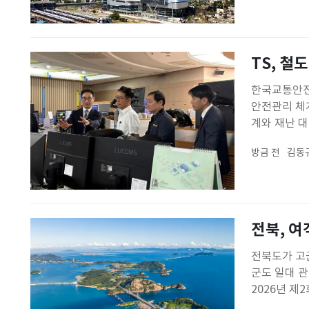
TS, 
한국교통안전
안전관리 체계
계와 재난 
찾아 철도교
방금 전
김동
고속철도(KT
전북, 
전북도가 고
군도 일대 관
2026년 제
과 관광객 유