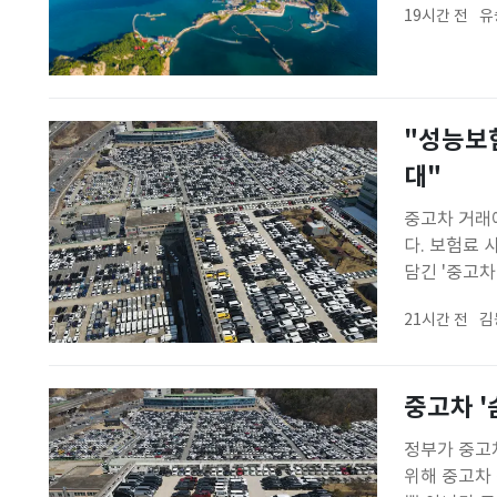
19시간 전
유
12개 도서
"성능보험
대"
중고차 거래
다. 보험료 
담긴 '중고
· 상태점검
21시간 전
김
확립이 골자
중고차 
정부가 중고차
위해 중고차