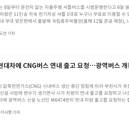
는 8일부터 운전자 없는 자율주행 셔틀버스를 시범운행한다고 6일 
차량은 11인승 저속 전기저상 셔틀 1대로 누구나 무료로 이용할 수 
내 무대 맞은편에서 출발해 국립충주박물관(올해 12월 준공 예정), 
합지원센터, 국립 중원문화 유산연구소를 거쳐 돌아오는 약 1㎞ 구간을
도언 기자
 14일까지 시범운행을 하고, 15일부터 정규 운행에 돌입한다.운행
 현대차에 CNG버스 연내 출고 요청…광역버스 개
 압축천연가스(CNG) 시내버스 생산 중단 방침에 따라 부천시가 추
 신설 사업에 변수가 생기면서 시가 차량의 연내 출고를 요청하고 나
차에 광역버스 신설 노선인 M6474번의 연내 차량 출고를 요청하는 
 밝혔다.시는 공문을 통해 CNG 버스의 연내 출고와 물량 배정을 
이시명 기자
추진될 수 있도록 협조를 당부했다.M6474번은 12월부터 옥길·범