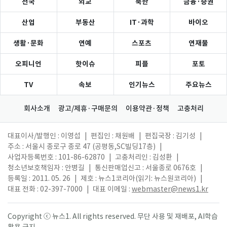
전국
외교
북한
금융·증권
산업
부동산
IT·과학
바이오
생활·문화
연예
스포츠
연재물
오피니언
핫이슈
피플
포토
TV
속보
인기뉴스
주요뉴스
회사소개
광고/제휴·구매문의
이용약관·정책
고충처리
대표이사/발행인 : 이영섭
|
편집인 : 채원배
|
편집국장 : 김기성
|
주소 : 서울시 종로구 종로 47 (공평동,SC빌딩17층)
|
사업자등록번호 : 101-86-62870
|
고충처리인 : 김성환
|
청소년보호책임자 : 안병길
|
통신판매업신고 : 서울종로 0676호
|
등록일 : 2011. 05. 26
|
제호 : 뉴스1코리아(읽기: 뉴스원코리아)
|
대표 전화 : 02-397-7000
|
대표 이메일 :
webmaster@news1.kr
Copyright ⓒ 뉴스1. All rights reserved. 무단 사용 및 재배포, AI학습