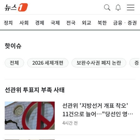
정치
사회
경제
국제
전국
외교
북한
금융ㆍ증권
핫이슈
전체
2026 세제개편
보완수사권 폐지 논란
증
선관위 투표지 부족 사태
선관위 '지방선거 개표 착오'
11건으로 늘어…"당선인 영향
없어"
4시간 전