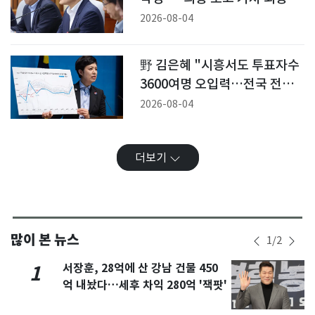
마련"
2026-08-04
野 김은혜 "시흥서도 투표자수
3600여명 오입력…전국 전수
조사 필요"
2026-08-04
더보기
많이 본 뉴스
1
/
2
서장훈, 28억에 산 강남 건물 450
1
억 내놨다…세후 차익 280억 '잭팟'