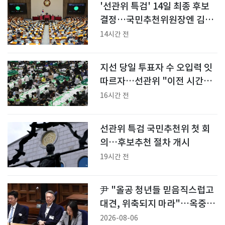
'선관위 특검' 14일 최종 후보
결정…국민추천위원장엔 김용
관
14시간 전
지선 당일 투표자 수 오입력 잇
따르자…선관위 "이전 시간대
수정 불가"
16시간 전
선관위 특검 국민추천위 첫 회
의…후보추천 절차 개시
19시간 전
尹 "올공 청년들 믿음직스럽고
대견, 위축되지 마라"…옥중 메
시지
2026-08-06