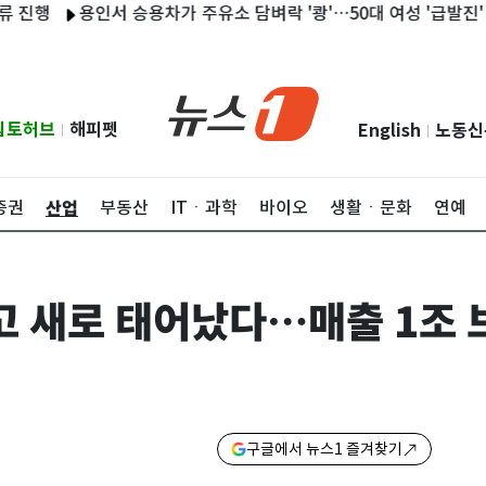
용인서 승용차가 주유소 담벼락 '쾅'…50대 여성 '급발진' 주장
립토허브
해피펫
English
노동신
|
|
산업
증권
부동산
ITㆍ과학
바이오
생활ㆍ문화
연예
 품고 새로 태어났다…매출 1조
구글에서 뉴스1 즐겨찾기