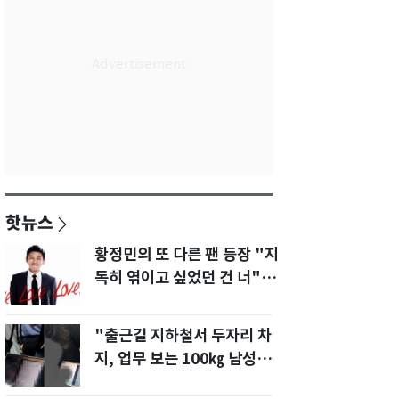
핫뉴스
황정민의 또 다른 팬 등장 "지
독히 엮이고 싶었던 건 너" 폭
로녀 직격
"출근길 지하철서 두자리 차
지, 업무 보는 100㎏ 남성…
부딪히면 신경질"