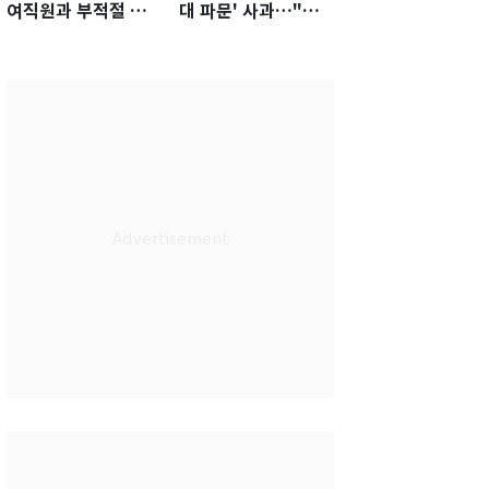
여직원과 부적절 관
대 파문' 사과…"참
계에 거액 퇴직금 지
담한 상황, 쇄신 약
급 논란
속"