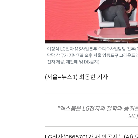
이정석 LG전자 MS사업본부 오디오사업담당 전무(
담당 상무가 지난7일 오후 서울 영등포구 그라운드22
전자 제공. 재판매 및 DB금지)
(서울=뉴스1) 최동현 기자
"엑스붐은 LG전자의 철학과 풍취를
오디
LG전자(066570)가 새 인공지능(AI)