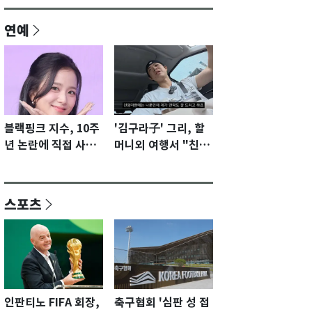
연예
블랙핑크 지수, 10주
'김구라子' 그리, 할
년 논란에 직접 사과
머니외 여행서 "친모
"큰 섭섭함 안겨 미
전라도에 잘 있어"…
안"
유튜브서 언급
스포츠
인판티노 FIFA 회장,
축구협회 '심판 성 접