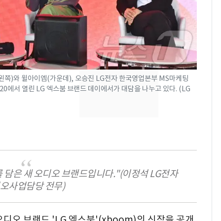
속…전국 곳곳 비 [오늘
날씨]
[단독]중수청 가는 검찰
8
수사관 경력 합산 추
진…법무사·집행관 '혜
택' 유지
왼쪽)와 윌아이엠(가운데), 오승진 LG전자 한국영업본부 MS마케팅
"캐리비안 베이 여자 탈
9
0에서 열린 LG 엑스붐 브랜드 데이에서가 대담을 나누고 있다. (LG
의실에 남자가 있어
요"…경찰 수사
전남광주 화정역 인근서
10
교통사고로 40대 심정
지…6명 부상
 담은 새 오디오 브랜드입니다."(이정석 LG전자
오사업담당 전무)
 오디오 브랜드 'LG 엑스붐'(xboom)의 신작을 공개