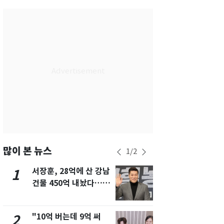
서울
35
℃
부산
34
℃
대구
34
℃
인천
36
℃
광주
34
℃
대전
35
℃
울산
31
℃
강릉
24
℃
많이 본 뉴스
1
/
2
제주
30
℃
서장훈, 28억에 산 강남
13호 태풍 '
1
6
건물 450억 내놨다…세
키나와·가고
후 차익 280억 '잭팟'
근…26만명
"10억 버는데 9억 써
낮 최고 37
2
7