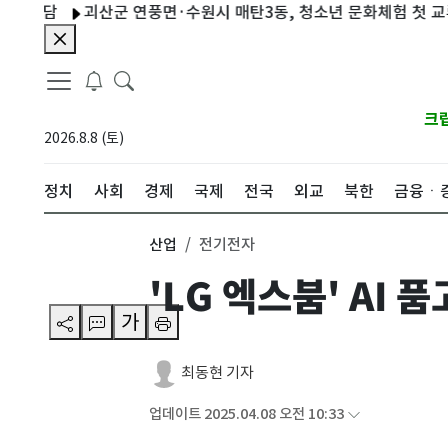
괴산군 연풍면·수원시 매탄3동, 청소년 문화체험 첫 교류 진행
크
2026.8.8 (토)
정치
사회
경제
국제
전국
외교
북한
금융ㆍ
산업
전기전자
'LG 엑스붐' AI
가
최동현 기자
업데이트 2025.04.08 오전 10:33