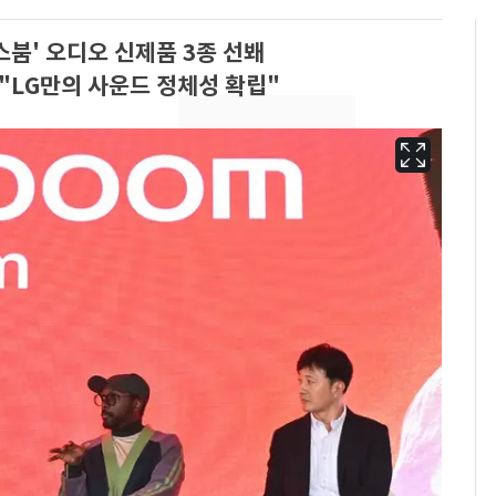
스붐' 오디오 신제품 3종 선봬
"LG만의 사운드 정체성 확립"
13호 태풍 '돌핀' 日오
6
키나와·가고시마현 접
근…26만명 대피령
낮 최고 37도 폭염 계
7