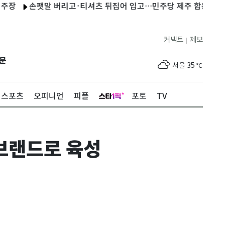
손팻말 버리고·티셔츠 뒤집어 입고…민주당 제주 합동연설회 진풍경
커넥트
제보
|
제주
30
℃
문
서울
35
℃
부산
34
℃
스포츠
오피니언
피플
포토
TV
대구
34
℃
인천
36
℃
 브랜드로 육성
광주
34
℃
대전
35
℃
울산
31
℃
강릉
24
℃
제주
30
℃