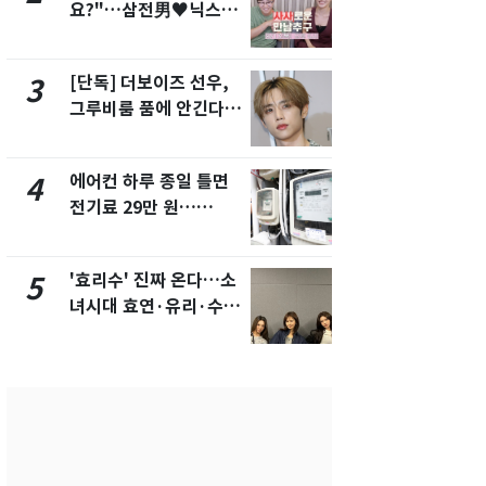
요?"…삼전男♥닉스女
속…전국 곳곳
3:3 단체소개팅 예능 화
날씨]
제
[단독] 더보이즈 선우,
[단독]중수
3
8
그루비룸 품에 안긴다…
수사관 경력
앳에어리어와 전속계약
진…법무사·
택' 유지
에어컨 하루 종일 틀면
"캐리비안 
4
9
전기료 29만 원…
의실에 남자
450kWh 넘으면 '요금
요"…경찰 
폭탄'
'효리수' 진짜 온다…소
전남광주 화
5
10
녀시대 효연·유리·수영
교통사고로 
유닛 출격 [N이슈]
지…6명 부