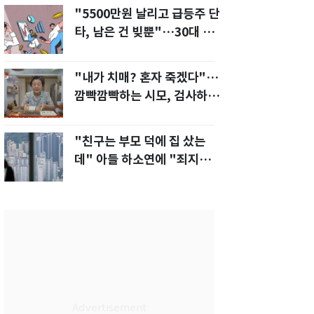
"5500만원 날리고 급등주 단
타, 남은 건 빚뿐"…30대 여
성 파혼 위기
"내가 치매? 혼자 죽겠다"…
깜빡깜빡하는 시모, 검사하라
하자 '발끈'
"친구는 부모 덕에 집 샀는
데" 아들 하소연에 "죄지었
다" 사죄 '먹먹'