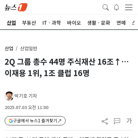
권
산업
부동산
ITㆍ과학
바이오
생활ㆍ문화
연예
스
산업
산업일반
2Q 그룹 총수 44명 주식재산 16조↑…
이재용 1위, 1조 클럽 16명
박기호 기자
2025.07.03 오전 11:00
가
구글에서 뉴스1 즐겨찾기