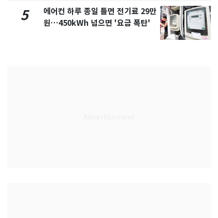
에어컨 하루 종일 틀면 전기료 29만
5
원…450kWh 넘으면 '요금 폭탄'