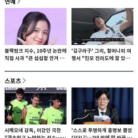
연예
블랙핑크 지수, 10주년 논란에
'김구라子' 그리, 할머니외 여
직접 사과 "큰 섭섭함 안겨 미
행서 "친모 전라도에 잘 있
안"
어"…유튜브서 언급
스포츠
시메오네 감독, 이강인 극찬
'스스로 투명하게 홍명보 뽑았
"겸손하고 노력하는 선수…좋
다더니'…2년 만에 말 바꾼 이