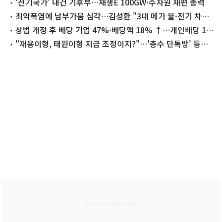
의 주재
'전기국가' 내건 기후부…재생E 100GW·수자원 재편 총력
최악폭염에 남부가뭄 심각…김성환 "3대 메가 물·전기 차질
없다"
상법 개정 후 배당 기업 47%·배당액 18% ↑…개인배당 1
위 이재용
"재용이형, 태원이형 지금 조정이지?"…'총수 단톡방' 등장,
그들은 나갔다