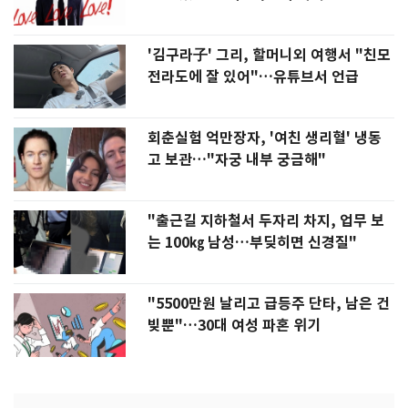
'김구라子' 그리, 할머니외 여행서 "친모
전라도에 잘 있어"…유튜브서 언급
회춘실험 억만장자, '여친 생리혈' 냉동
고 보관…"자궁 내부 궁금해"
"출근길 지하철서 두자리 차지, 업무 보
는 100㎏ 남성…부딪히면 신경질"
"5500만원 날리고 급등주 단타, 남은 건
빚뿐"…30대 여성 파혼 위기