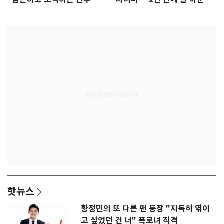
은 첫인상"
임생
핫뉴스
황정민의 또 다른 팬 등장 "지독히 엮이
고 싶었던 건 너" 폭로녀 직격