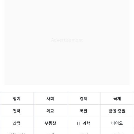
정치
사회
경제
국제
전국
외교
북한
금융·증권
산업
부동산
IT·과학
바이오