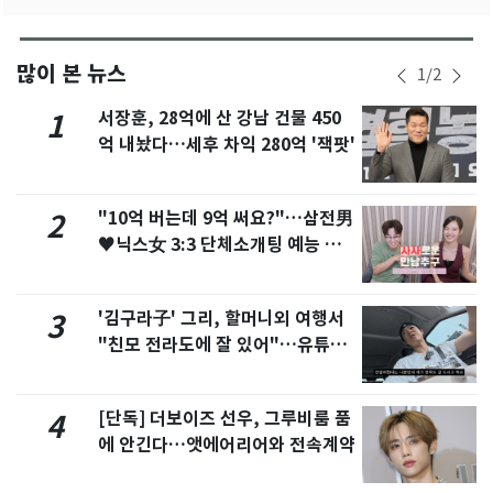
많이 본 뉴스
1
/
2
서장훈, 28억에 산 강남 건물 450
1
억 내놨다…세후 차익 280억 '잭팟'
"10억 버는데 9억 써요?"…삼전男
2
♥닉스女 3:3 단체소개팅 예능 화
제
'김구라子' 그리, 할머니외 여행서
3
"친모 전라도에 잘 있어"…유튜브
서 언급
[단독] 더보이즈 선우, 그루비룸 품
4
에 안긴다…앳에어리어와 전속계약