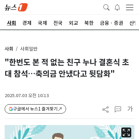
치
사회
경제
국제
전국
외교
북한
금융ㆍ증권
산업
사회
사회일반
"한번도 본 적 없는 친구 누나 결혼식 초
대 참석…축의금 안냈다고 뒷담화"
2025.07.03 오전 10:13
가
구글에서 뉴스1 즐겨찾기