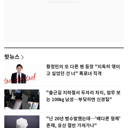
핫뉴스
황정민의 또 다른 팬 등장 "지독히 엮이
고 싶었던 건 너" 폭로녀 직격
"출근길 지하철서 두자리 차지, 업무 보
는 100㎏ 남성…부딪히면 신경질"
"난 20년 병수발했는데…'배다른 형제'
존재, 유산 절반 가져가나"