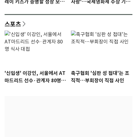
레이 키즈가 증명할 성장 모멘
사랑'…국제영화제 수상 기대
텀 [N이슈]
감 [N이슈]
스포츠
'신입생' 이강인, 서울에서 AT
축구협회 '심판 성 접대'는 조
마드리드 선수·관계자 80명
직적…부회장이 직접 사인
식사 대접