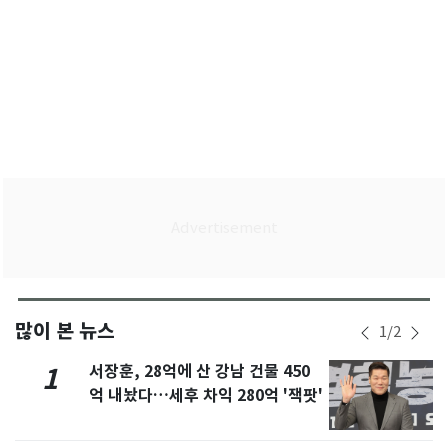
많이 본 뉴스
1
/
2
서장훈, 28억에 산 강남 건물 450
1
억 내놨다…세후 차익 280억 '잭팟'