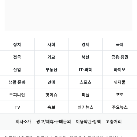
정치
사회
경제
국제
전국
외교
북한
금융·증권
산업
부동산
IT·과학
바이오
생활·문화
연예
스포츠
연재물
오피니언
핫이슈
피플
포토
TV
속보
인기뉴스
주요뉴스
회사소개
광고/제휴·구매문의
이용약관·정책
고충처리