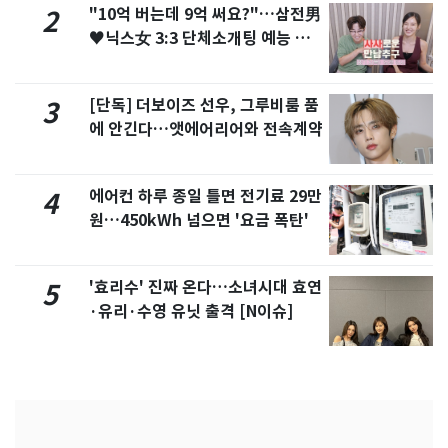
"10억 버는데 9억 써요?"…삼전男
2
♥닉스女 3:3 단체소개팅 예능 화
제
[단독] 더보이즈 선우, 그루비룸 품
3
에 안긴다…앳에어리어와 전속계약
에어컨 하루 종일 틀면 전기료 29만
4
원…450kWh 넘으면 '요금 폭탄'
'효리수' 진짜 온다…소녀시대 효연
5
·유리·수영 유닛 출격 [N이슈]