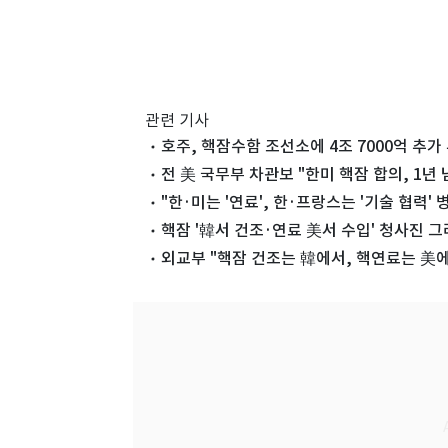
관련 기사
호주, 핵잠수함 조선소에 4조 7000억 추
전 美 국무부 차관보 "한미 핵잠 합의, 1년 
"한·미는 '연료', 한·프랑스는 '기술 협력'
핵잠 '韓서 건조·연료 美서 수입' 청사진 
외교부 "핵잠 건조는 韓에서, 핵연료는 美에