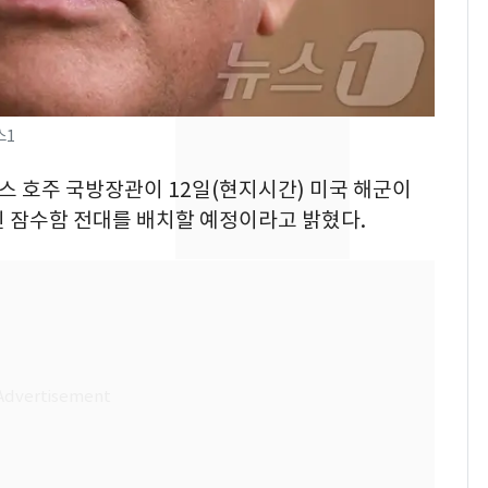
의실에 남자가 있어
요"…경찰 수사
[단독]중수청 가는 검찰
8
수사관 경력 합산 추
진…법무사·집행관 '혜
스1
택' 유지
전남광주 화정역 인근서
9
말스 호주 국방장관이 12일(현지시간) 미국 해군이
교통사고로 40대 심정
진 잠수함 전대를 배치할 예정이라고 밝혔다.
지…6명 부상
축구협회, 외국인 심판
10
들 10여명 대상 '성 접
대' 의혹…월드컵·올림
픽 예선 등