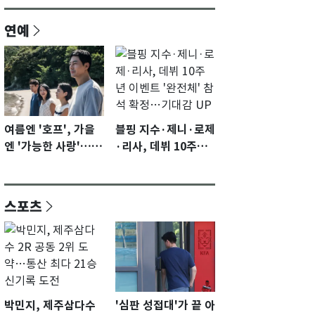
연예
여름엔 '호프', 가을
블핑 지수·제니·로제
엔 '가능한 사랑'…국
·리사, 데뷔 10주년
제영화제 수상 기대
이벤트 '완전체' 참석
감 [N이슈]
확정…기대감 UP
스포츠
박민지, 제주삼다수
'심판 성접대'가 끝 아