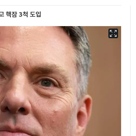
고 핵잠 3척 도입
13호 태풍 '돌핀' 日오
6
키나와·가고시마현 접
근…26만명 대피령
"캐리비안 베이 여자 탈
7