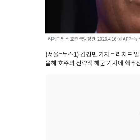
리처드 말스 호주 국방장관. 2026.4.16 ⓒ AFP=뉴
(서울=뉴스1) 김경민 기자 = 리처드 
올해 호주의 전략적 해군 기지에 핵추