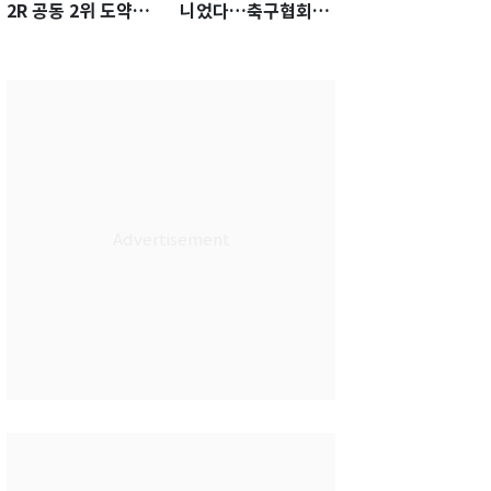
2R 공동 2위 도약…
니었다…축구협회장
통산 최다 21승 신기
출장에 부인 3회 동반
록 도전
'펑펑'