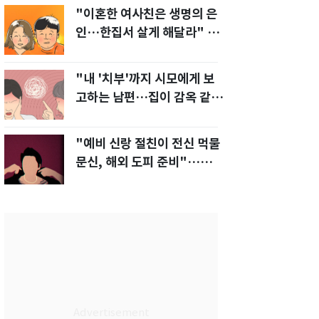
"이혼한 여사친은 생명의 은
인…한집서 살게 해달라" 남
편 요구에 '절망'
"내 '치부'까지 시모에게 보
고하는 남편…집이 감옥 같
다" 아내 고통
"예비 신랑 절친이 전신 먹물
문신, 해외 도피 준비"…예비
신부 '혼란'