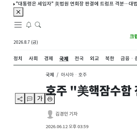
"대통령은 세입자" 美법원 연회장 판결에 트럼프 격분…대법원 상고
크
2026.8.7 (금)
국제
정치
사회
경제
전국
외교
북한
금융ㆍ
국제
아시아ㆍ호주
호주 "美핵잠수함 
가
김경민 기자
2026.06.12 오후 03:59