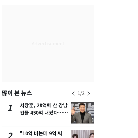
서울
30
℃
부산
27
℃
대구
28
℃
인천
29
℃
광주
29
℃
대전
27
℃
울산
27
℃
강릉
25
℃
많이 본 뉴스
1
/
2
제주
28
℃
서장훈, 28억에 산 강남
13호 태풍 '
1
6
건물 450억 내놨다…세
키나와·가고
후 차익 280억 '잭팟'
근…26만명
"10억 버는데 9억 써
"캐리비안 
2
7