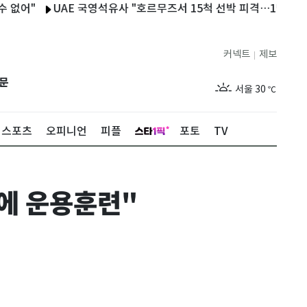
"
UAE 국영석유사 "호르무즈서 15척 선박 피격…1명 사망·20명 
커넥트
제보
|
제주
28
℃
문
서울
30
℃
부산
27
℃
스포츠
오피니언
피플
포토
TV
대구
28
℃
인천
29
℃
에 운용훈련"
광주
29
℃
대전
27
℃
울산
27
℃
강릉
25
℃
제주
28
℃