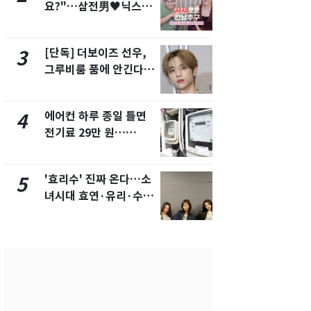
요?"…삼전男♥닉스女
의실에 남자
3:3 단체소개팅 예능 화
요"…경찰 
제
[단독] 더보이즈 선우,
[단독]중수
3
8
그루비룸 품에 안긴다…
수사관 경력
앳에어리어와 전속계약
진…법무사·
택' 유지
에어컨 하루 종일 틀면
전남광주 화
4
9
전기료 29만 원…
교통사고로 
450kWh 넘으면 '요금
지…6명 부
폭탄'
'효리수' 진짜 온다…소
축구협회, 
5
10
녀시대 효연·유리·수영
들 10여명 대
유닛 출격 [N이슈]
대' 의혹…
픽 예선 등