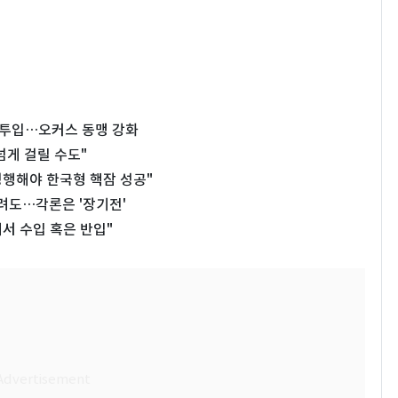
가 투입…오커스 동맹 강화
넘게 걸릴 수도"
 병행해야 한국형 핵잠 성공"
그려도…각론은 '장기전'
서 수입 혹은 반입"