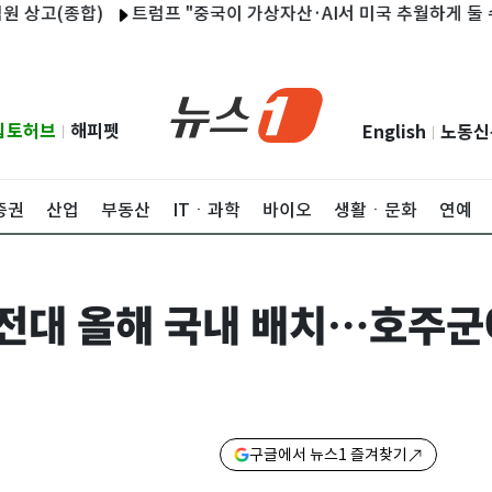
(종합)
트럼프 "중국이 가상자산·AI서 미국 추월하게 둘 수 없어
립토허브
해피펫
English
노동신
|
|
증권
산업
부동산
ITㆍ과학
바이오
생활ㆍ문화
연예
전대 올해 국내 배치…호주군
구글에서 뉴스1 즐겨찾기