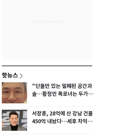
핫뉴스
"단둘만 있는 밀폐된 공간과
술…황정민 폭로녀는 두가지
에 집착했다"
서장훈, 28억에 산 강남 건물
450억 내놨다…세후 차익
280억 '잭팟'