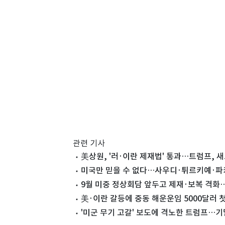
관련 기사
美상원, '러·이란 제재법' 통과…트럼프, 
미국만 믿을 수 없다…사우디·튀르키예·파키
9월 미중 정상회담 앞두고 제재·보복 격화
美·이란 갈등에 중동 해운운임 5000달러 첫
'미군 무기 고갈' 보도에 격노한 트럼프…