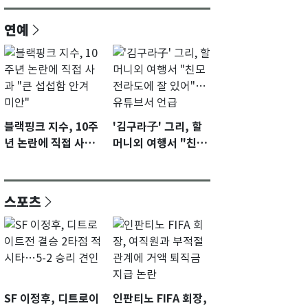
연예
블랙핑크 지수, 10주
'김구라子' 그리, 할
년 논란에 직접 사과
머니외 여행서 "친모
"큰 섭섭함 안겨 미
전라도에 잘 있어"…
안"
유튜브서 언급
스포츠
SF 이정후, 디트로이
인판티노 FIFA 회장,