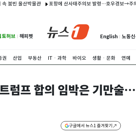
붐빈 울산박물관
포항에 산사태주의보 발령…호우경보→주의보 하
립토허브
해피펫
English
노동신
|
|
증권
산업
부동산
ITㆍ과학
바이오
생활ㆍ문화
연예
"트럼프 합의 임박은 기만술…
구글에서 뉴스1 즐겨찾기