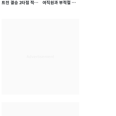
트전 결승 2타점 적시
여직원과 부적절 관
타…5-2 승리 견인
계에 거액 퇴직금 지
급 논란