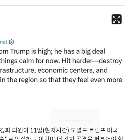
13호 태풍 '돌핀' 日오
6
키나와·가고시마현 접
근…26만명 대피령
강경파 의원이 11일(현지시간) 도널드 트럼프 미국
낮 최고 37도 폭염 계
7
술"로 의심하고 이란이 더 강한 공격을 퍼부어야 한