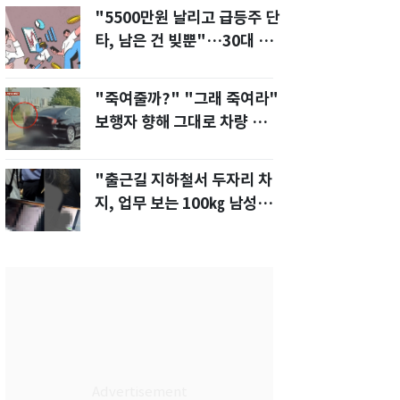
"5500만원 날리고 급등주 단
타, 남은 건 빚뿐"…30대 여
성 파혼 위기
"죽여줄까?" "그래 죽여라"
보행자 향해 그대로 차량 돌진
한 운전자[영상]
"출근길 지하철서 두자리 차
지, 업무 보는 100㎏ 남성…
부딪히면 신경질"