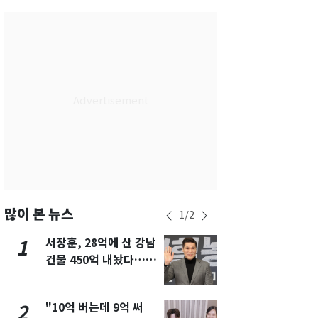
서울
34
℃
부산
32
℃
대구
31
℃
인천
36
℃
광주
33
℃
대전
30
℃
울산
31
℃
강릉
21
℃
많이 본 뉴스
1
/
2
제주
29
℃
서장훈, 28억에 산 강남
13호 태풍 '
1
6
건물 450억 내놨다…세
키나와·가고
후 차익 280억 '잭팟'
근…26만명
"10억 버는데 9억 써
낮 최고 37
2
7