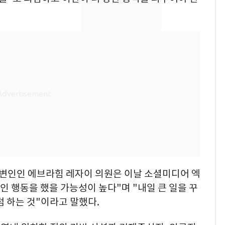
속…전국 곳곳 비 [오늘
날씨]
[단독]중수청 가는 검찰
8
수사관 경력 합산 추
진…법무사·집행관 '혜
택' 유지
[단독] 경찰, '김부장'
9
제작사 회장 수사…자본
시장법 위반 의혹
"캐리비안 베이 여자 탈
10
의실에 남자가 있어
요"…경찰 수사
변인인 에브라힘 레자이 의원은 이날 소셜미디어 엑
인 행동을 했을 가능성이 높다"며 "내일 큰 일을 꾸
럼 하는 것"이라고 말했다.