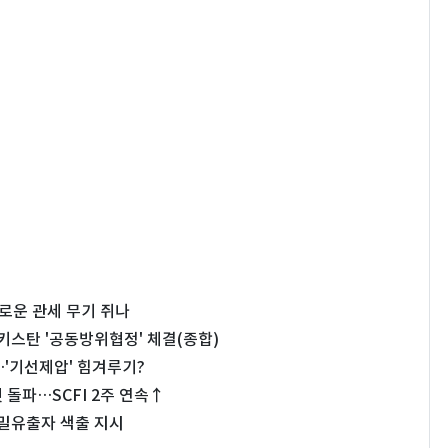
새로운 관세 무기 쥐나
스탄 '공동방위협정' 체결(종합)
…'기선제압' 힘겨루기?
 돌파…SCFI 2주 연속↑
기밀유출자 색출 지시