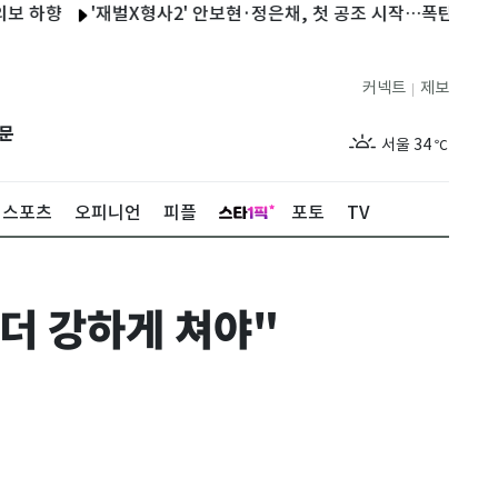
향
'재벌X형사2' 안보현·정은채, 첫 공조 시작…폭탄 테러범 향한 
커넥트
제보
|
제주
29
℃
문
서울
34
℃
부산
32
℃
스포츠
오피니언
피플
포토
TV
대구
31
℃
인천
36
℃
더 강하게 쳐야"
광주
33
℃
대전
30
℃
울산
31
℃
강릉
21
℃
제주
29
℃