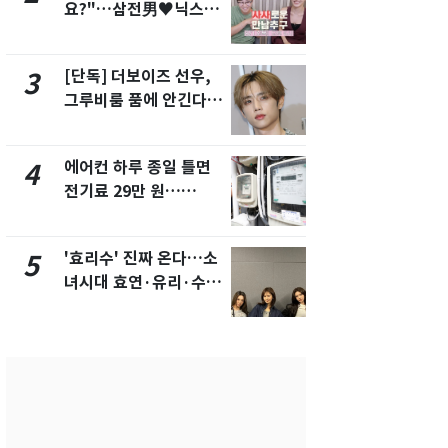
요?"…삼전男♥닉스女
속…전국 곳곳
3:3 단체소개팅 예능 화
날씨]
제
[단독] 더보이즈 선우,
[단독]중수
3
8
그루비룸 품에 안긴다…
수사관 경력
앳에어리어와 전속계약
진…법무사·
택' 유지
에어컨 하루 종일 틀면
[단독] 경찰,
4
9
전기료 29만 원…
제작사 회장
450kWh 넘으면 '요금
시장법 위반
폭탄'
'효리수' 진짜 온다…소
"캐리비안 
5
10
녀시대 효연·유리·수영
의실에 남자
유닛 출격 [N이슈]
요"…경찰 