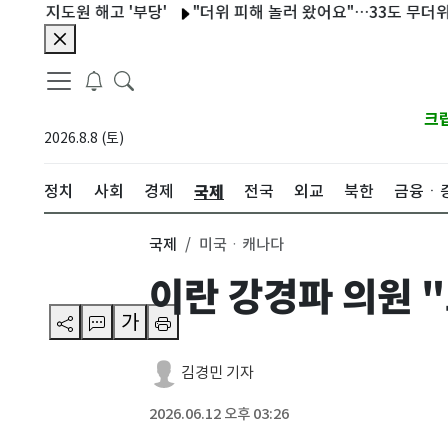
지도원 해고 '부당'
"더위 피해 놀러 왔어요"…33도 무더위 속 
크
2026.8.8 (토)
국제
정치
사회
경제
전국
외교
북한
금융ㆍ
국제
미국ㆍ캐나다
이란 강경파 의원 
가
김경민 기자
2026.06.12 오후 03:26