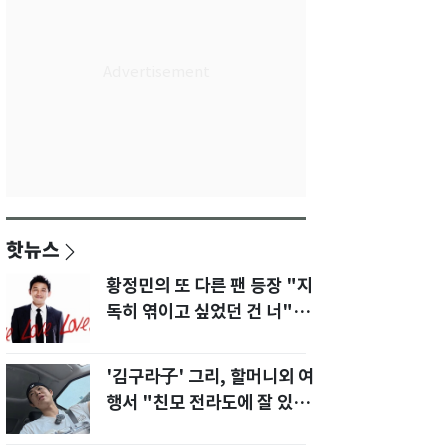
핫뉴스
황정민의 또 다른 팬 등장 "지
독히 엮이고 싶었던 건 너" 폭
로녀 직격
'김구라子' 그리, 할머니외 여
행서 "친모 전라도에 잘 있
어"…유튜브서 언급