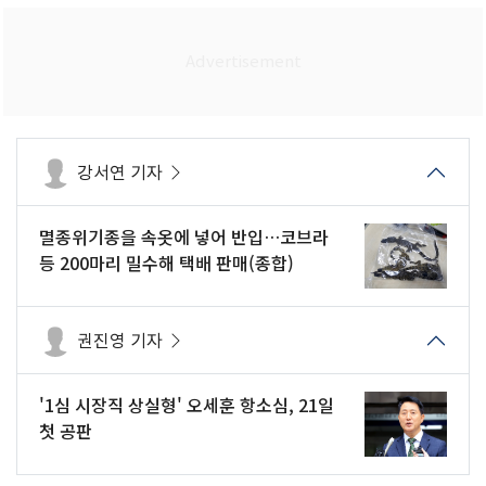
강서연 기자
멸종위기종을 속옷에 넣어 반입…코브라
등 200마리 밀수해 택배 판매(종합)
권진영 기자
'1심 시장직 상실형' 오세훈 항소심, 21일
첫 공판