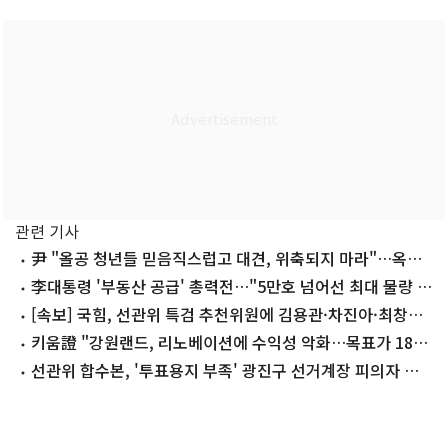
관련 기사
尹 "올공 청년들 믿음직스럽고 대견, 위축되지 마라"…옥중
메시지
李대통령 '부동산 공급' 총력전…"5만호 넘어선 최대 물량 뽑
을 것"
[속보] 국힘, 선관위 특검 추천위원에 김용관·차진아·최창호
추천
키움證 "강원랜드, 리노베이션에 수익성 악화…목표가 18%
↓"
선관위 합수본, '투표용지 부족' 광진구 선거계장 피의자 소
환