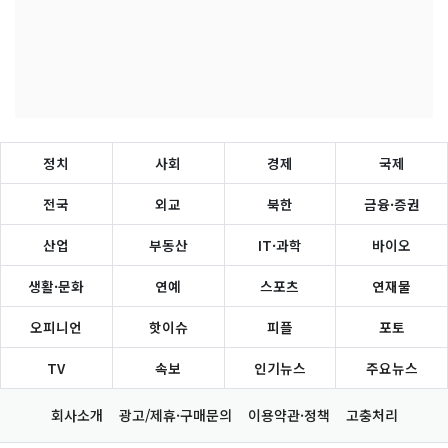
정치
사회
경제
국제
전국
외교
북한
금융·증권
산업
부동산
IT·과학
바이오
생활·문화
연예
스포츠
연재물
오피니언
핫이슈
피플
포토
TV
속보
인기뉴스
주요뉴스
회사소개
광고/제휴·구매문의
이용약관·정책
고충처리