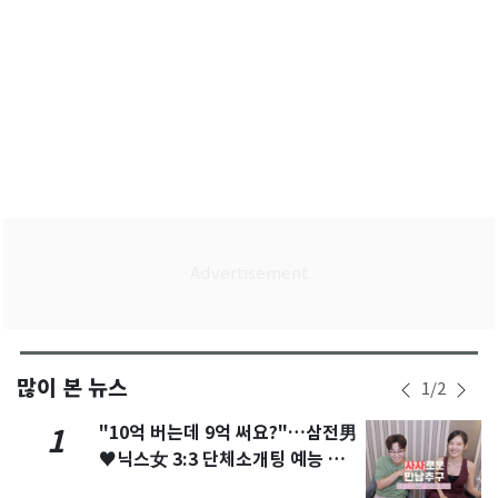
많이 본 뉴스
1
/
2
"10억 버는데 9억 써요?"…삼전男
1
♥닉스女 3:3 단체소개팅 예능 화
제