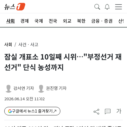
치
사회
경제
국제
전국
외교
북한
금융ㆍ증권
산업
사회
사건ㆍ사고
잠실 개표소 10일째 시위…"부정선거 재
선거" 단식 농성까지
강서연 기자
권진영 기자
2026.06.14 오전 11:02
가
구글에서 뉴스1 즐겨찾기