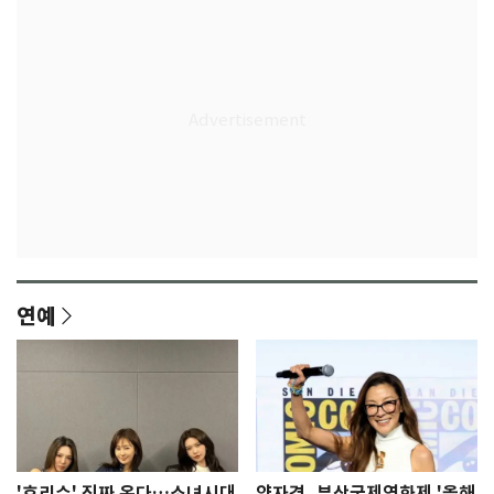
연예
'효리수' 진짜 온다…소녀시대
양자경, 부산국제영화제 '올해