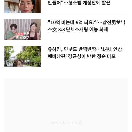
만들어"…형소법 개정안에 발끈
"10억 버는데 9억 써요?"…삼전男♥닉
스女 3:3 단체소개팅 예능 화제
유하진, 민낯도 반짝반짝…'14세 연상
예비남편' 강균성이 반한 청순 미모