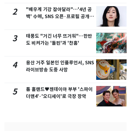
"배우계 기강 잡아달라"…'4년 공
2
백' 수애, SNS 오픈·프로필 공개
화제
태풍도 "거긴 너무 뜨거워"…한반
3
도 비켜가는 '돌핀'과 '찬홈'
용산 거주 일본인 인플루언서, SNS
4
라이브방송 도중 사망
톰 홀랜드♥젠데이아 부부 '스파이
5
더맨4'·'오디세이'로 극장 장악