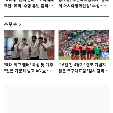
효연·유리·수영 유닛 출격 [N
의 아시아영화인상' 수상…15
이슈]
년만에 부산 온다
스포츠
'역대 최고 멤버' 육상 男 계주
'16일 간 4경기' 결코 가볍지
"일본 가뿐히 넘고 AG 金 따겠
않은 축구대표팀 '임시 감독'
다"
무게