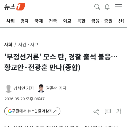
치
사회
경제
국제
전국
외교
북한
금융ㆍ증권
산업
사회
사건ㆍ사고
'부정선거론' 모스 탄, 경찰 출석 불응…
황교안·전광훈 만나(종합)
강서연 기자
권준언 기자
2026.05.29 오후 06:47
가
구글에서 뉴스1 즐겨찾기