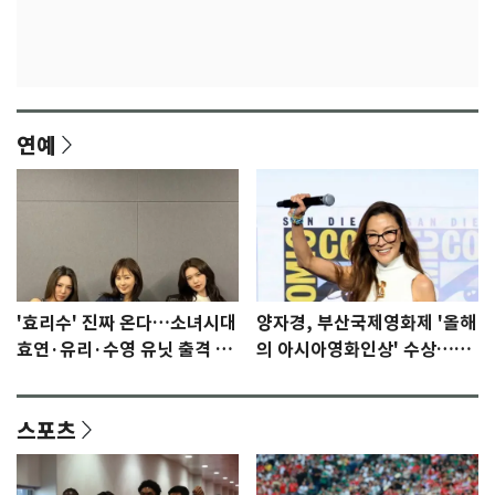
연예
'효리수' 진짜 온다…소녀시대
양자경, 부산국제영화제 '올해
효연·유리·수영 유닛 출격 [N
의 아시아영화인상' 수상…15
이슈]
년만에 부산 온다
스포츠