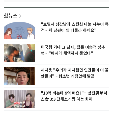
핫뉴스
"호텔서 상간남과 스킨십 나눈 시누이 목
격…제 남편이 입 다물라 하네요"
태국행 기내 그 남자, 잠든 여승객 성추
행…"바지에 체액까지 묻었다"
허지웅 "우리가 지지했던 인간들이 이 꼴
만들어"…형소법 개정안에 발끈
"10억 버는데 9억 써요?"…삼전男♥닉
스女 3:3 단체소개팅 예능 화제