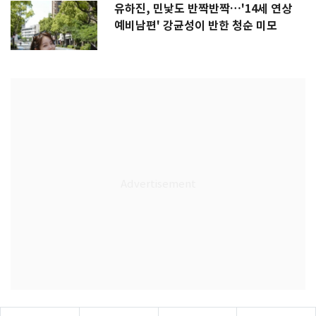
유하진, 민낯도 반짝반짝…'14세 연상
예비남편' 강균성이 반한 청순 미모