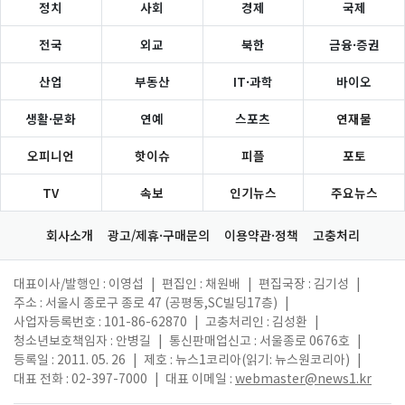
정치
사회
경제
국제
전국
외교
북한
금융·증권
산업
부동산
IT·과학
바이오
생활·문화
연예
스포츠
연재물
오피니언
핫이슈
피플
포토
TV
속보
인기뉴스
주요뉴스
회사소개
광고/제휴·구매문의
이용약관·정책
고충처리
대표이사/발행인 : 이영섭
|
편집인 : 채원배
|
편집국장 : 김기성
|
주소 : 서울시 종로구 종로 47 (공평동,SC빌딩17층)
|
사업자등록번호 : 101-86-62870
|
고충처리인 : 김성환
|
청소년보호책임자 : 안병길
|
통신판매업신고 : 서울종로 0676호
|
등록일 : 2011. 05. 26
|
제호 : 뉴스1코리아(읽기: 뉴스원코리아)
|
대표 전화 : 02-397-7000
|
대표 이메일 :
webmaster@news1.kr