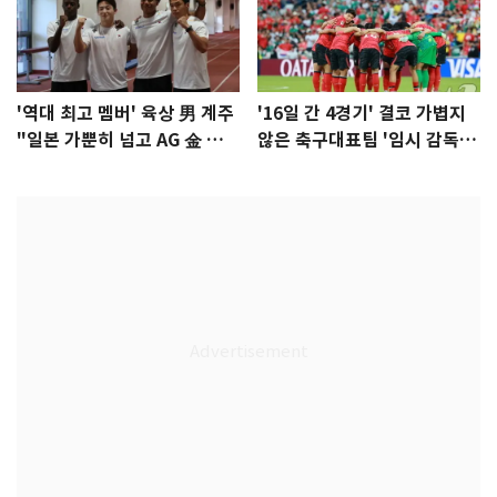
'역대 최고 멤버' 육상 男 계주
'16일 간 4경기' 결코 가볍지
"일본 가뿐히 넘고 AG 金 따겠
않은 축구대표팀 '임시 감독'
다"
무게