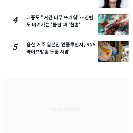
화제
태풍도 "거긴 너무 뜨거워"…한반
4
도 비켜가는 '돌핀'과 '찬홈'
용산 거주 일본인 인플루언서, SNS
5
라이브방송 도중 사망