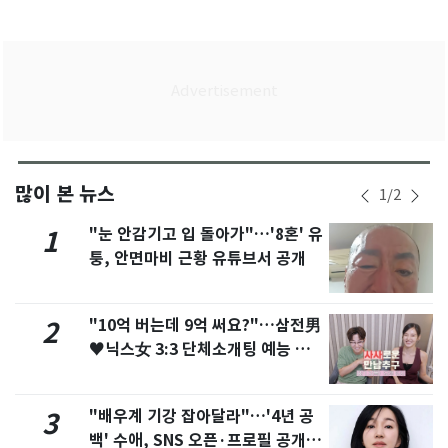
많이 본 뉴스
1
/
2
"눈 안감기고 입 돌아가"…'8혼' 유
1
퉁, 안면마비 근황 유튜브서 공개
"10억 버는데 9억 써요?"…삼전男
2
♥닉스女 3:3 단체소개팅 예능 화
제
"배우계 기강 잡아달라"…'4년 공
3
백' 수애, SNS 오픈·프로필 공개