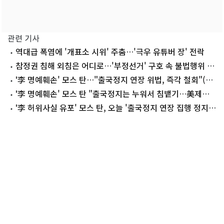
관련 기사
역대급 폭염에 '개표소 시위' 주춤…'극우 유튜버 장' 전락
참정권 침해 외침은 어디로…'부정선거' 구호 속 불법행위 늘
어나
'李 명예훼손' 모스 탄…"출국정지 연장 위법, 즉각 철회"(종
합)
'李 명예훼손' 모스 탄 "출국정지는 누워서 침뱉기…美제재
야기할 것"
'李 허위사실 유포' 모스 탄, 오늘 '출국정지 연장 집행 정지'
심문