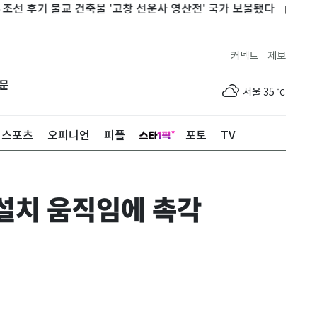
후기 불교 건축물 '고창 선운사 영산전' 국가 보물됐다
[뉴스1 PI
커넥트
제보
|
제주
31
℃
문
서울
35
℃
부산
34
℃
스포츠
오피니언
피플
포토
TV
대구
36
℃
인천
36
℃
설치 움직임에 촉각
광주
35
℃
대전
35
℃
울산
31
℃
강릉
30
℃
제주
31
℃