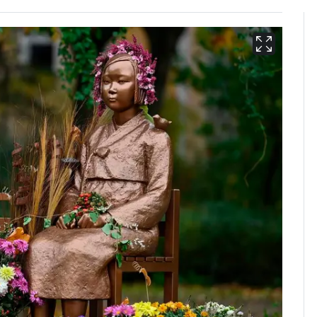
용산 거주 일본인 인플
6
루언서, SNS 라이브방
송 도중 사망
삼성전자·SK하이닉스
7