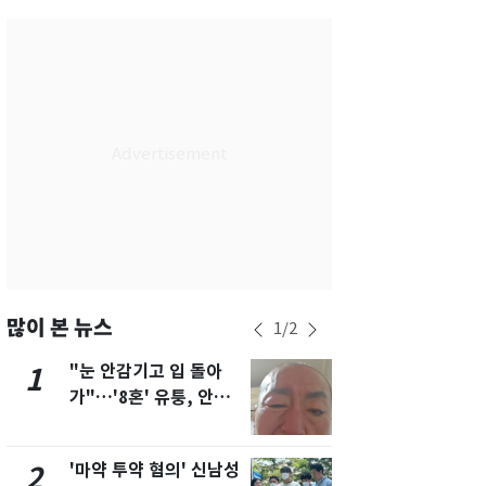
서울
35
℃
부산
34
℃
대구
36
℃
인천
36
℃
광주
35
℃
대전
35
℃
울산
31
℃
강릉
30
℃
많이 본 뉴스
1
/
2
제주
31
℃
"눈 안감기고 입 돌아
용산 거주 
1
6
가"…'8혼' 유퉁, 안면
루언서, SN
마비 근황 유튜브서 공
송 도중 사망
개
'마약 투약 혐의' 신남성
삼성전자·S
2
7