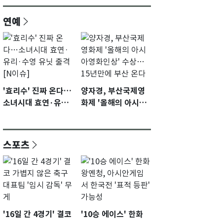
연예
'효리수' 진짜 온다…
양자경, 부산국제영
소녀시대 효연·유리·
화제 '올해의 아시아
수영 유닛 출격 [N이
영화인상' 수상…15
슈]
년만에 부산 온다
스포츠
'16일 간 4경기' 결코
'10승 에이스' 한화