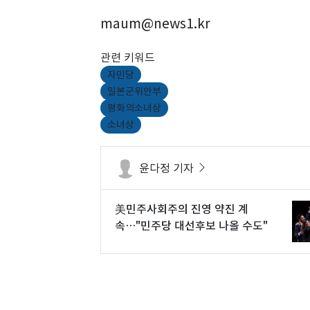
maum@news1.kr
관련 키워드
자민당
일본군위안부
평화의소녀상
소녀상
윤다정 기자
美민주사회주의 진영 약진 계
속…"민주당 대선후보 나올 수도"