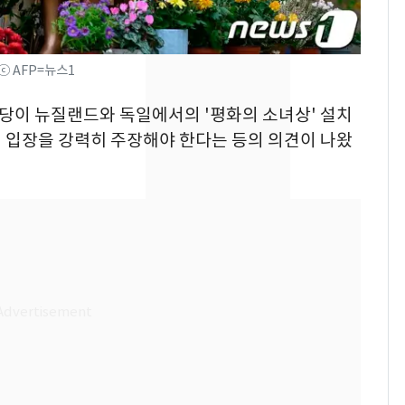
"주주 환원 의미 있게
확대할 것" 약속
태풍도 "거긴 너무 뜨거
8
ⓒ AFP=뉴스1
워"…한반도 비켜가는
'돌핀'과 '찬홈'
자민당이 뉴질랜드와 독일에서의 '평화의 소녀상' 설치
 입장을 강력히 주장해야 한다는 등의 의견이 나왔
"하늘로 떠난 딸과의 약
9
속"…이현주 경사, 세
번째 모발 기부
[단독] 아내 가출하자
10
성매매 여성 부르고 영
아 때려 살해한 친부, 중
형