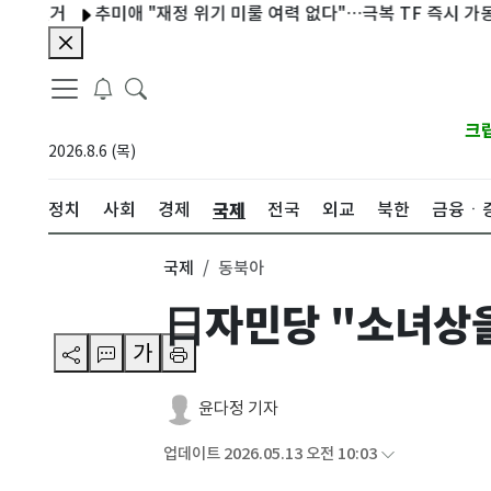
철거
추미애 "재정 위기 미룰 여력 없다"…극복 TF 즉시 가동 지시
크
2026.8.6 (목)
국제
정치
사회
경제
전국
외교
북한
금융ㆍ
국제
동북아
日자민당 "소녀상
가
윤다정 기자
업데이트 2026.05.13 오전 10:03