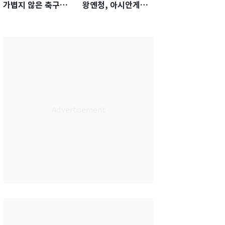
가볍지 않은 축구대
왕옌청, 아시안게임
표팀 '임시 감독' 무게
서 한국전 '표적 등판'
가능성