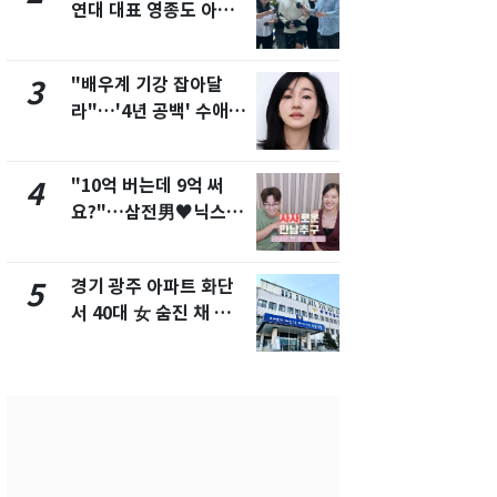
연대 대표 영종도 아파
"주주 환원 
트서 숨진 채 발견
확대할 것" 
"배우계 기강 잡아달
태풍도 "거
3
8
라"…'4년 공백' 수애,
워"…한반도
SNS 오픈·프로필 공개
'돌핀'과 '찬
화제
"10억 버는데 9억 써
"하늘로 떠
4
9
요?"…삼전男♥닉스女
속"…이현주
3:3 단체소개팅 예능 화
번째 모발 
제
경기 광주 아파트 화단
[단독] 아내
5
10
서 40대 女 숨진 채 발
성매매 여성
견…시신 옆엔 '이불'
아 때려 살해
형