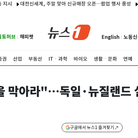
대전신세계, 주말 맞아 신규매장 오픈…팝업 행사 풍성
조선 
립토허브
해피펫
English
노동신
|
|
증권
산업
부동산
ITㆍ과학
바이오
생활ㆍ문화
연예
을 막아라"…독일·뉴질랜드 
구글에서 뉴스1 즐겨찾기