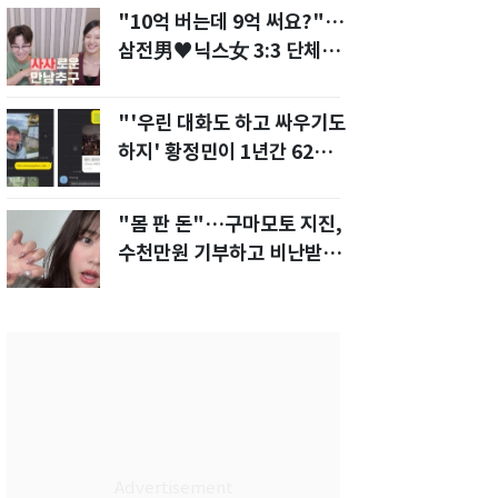
"10억 버는데 9억 써요?"…
삼전男♥닉스女 3:3 단체소
개팅 예능 화제
"'우린 대화도 하고 싸우기도
하지' 황정민이 1년간 62차례
먼저 전화"
"몸 판 돈"…구마모토 지진,
수천만원 기부하고 비난받은
성인물 배우