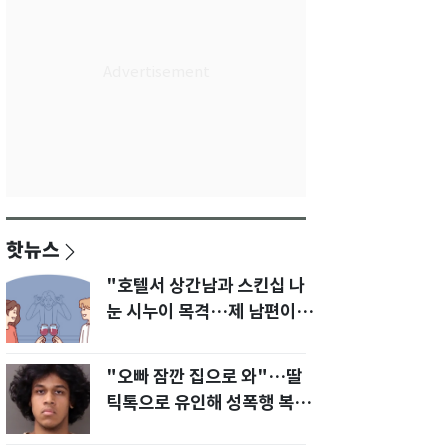
핫뉴스
"호텔서 상간남과 스킨십 나
눈 시누이 목격…제 남편이
입 다물라 하네요"
"오빠 잠깐 집으로 와"…딸
틱톡으로 유인해 성폭행 복수
한 아빠