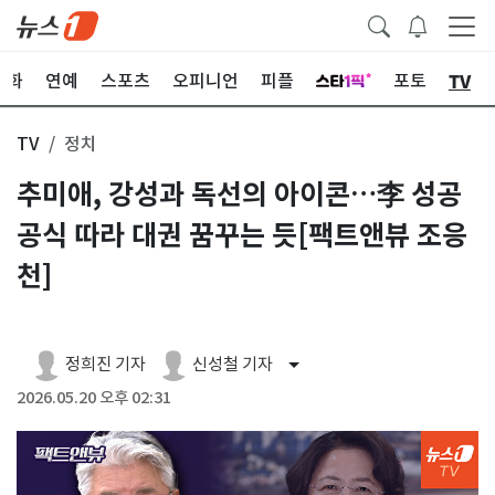
TV
문화
연예
스포츠
오피니언
피플
포토
TV
정치
추미애, 강성과 독선의 아이콘…李 성공
공식 따라 대권 꿈꾸는 듯[팩트앤뷰 조응
천]
정희진 기자
신성철 기자
2026.05.20 오후 02:31