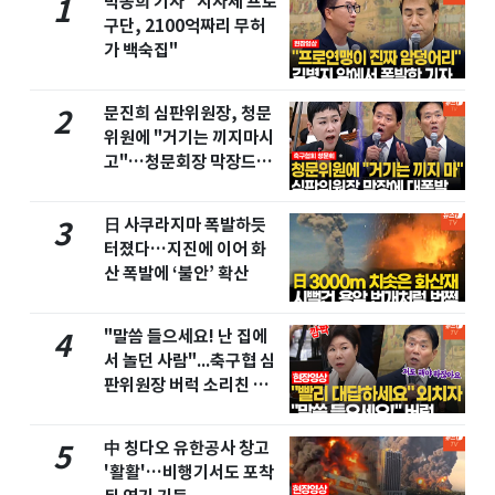
박동희 기자 "지자체 프로
1
구단, 2100억짜리 무허
가 백숙집"
문진희 심판위원장, 청문
2
위원에 "거기는 끼지마시
고"…청문회장 막장드라
마
日 사쿠라지마 폭발하듯
3
터졌다…지진에 이어 화
산 폭발에 ‘불안’ 확산
"말씀 들으세요! 난 집에
4
서 놀던 사람"...축구협 심
판위원장 버럭 소리친 이
유
中 칭다오 유한공사 창고
5
'활활'…비행기서도 포착