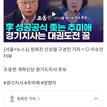
Play
Video
(서울=뉴스1) 정희진 신성철 구경진 기자 = ◎ 이슈인
터뷰
조응천 개혁신당 경기도지사 후보
#경기지사 #추미애 #양향자
정희진 기자