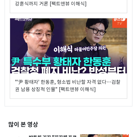
강훈식까지 거론 [팩트앤뷰 이해식]
"'尹 황태자' 한동훈, 형소법 비난할 자격 없다…검찰
권 남용 상징적 인물" [팩트앤뷰 이해식]
많이 본 영상