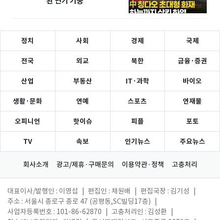
된 연기 기둥
정치
사회
경제
국제
전국
외교
북한
금융·증권
산업
부동산
IT·과학
바이오
생활·문화
연예
스포츠
연재물
오피니언
핫이슈
피플
포토
TV
속보
인기뉴스
주요뉴스
회사소개
광고/제휴·구매문의
이용약관·정책
고충처리
대표이사/발행인 : 이영섭
|
편집인 : 채원배
|
편집국장 : 김기성
|
주소 : 서울시 종로구 종로 47 (공평동,SC빌딩17층)
|
사업자등록번호 : 101-86-62870
|
고충처리인 : 김성환
|