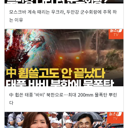
모스크바 계속 때리는 우크라, 두만강 군수회랑에 주목 하
는 이유
中 휩쓴 태풍 '바비' 북한으로…최대 200mm 물폭탄 뿌린
다