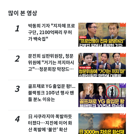
많이 본 영상
박동희 기자 "지자체 프로
1
구단, 2100억짜리 무허
가 백숙집"
문진희 심판위원장, 청문
2
위원에 "거기는 끼지마시
고"…청문회장 막장드라
마
골프채로 YG 출입문 쾅!...
3
블랙핑크 10주년 행사 팬
들 분노 이유는
日 사쿠라지마 폭발하듯
4
터졌다…지진에 이어 화
산 폭발에 ‘불안’ 확산