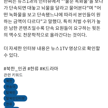
한씨는 뉴스1과의 인터뷰에서 "'불순 녹화물'을 보다
가 단속되면 대놓고 뇌물을 달라고 물어본다"며 "어
떤 녹화물을 보고 단속됐느냐에 따라서 본인들이 원
하는 금액이 다르다"고 말했다. 특히 처벌 수위가 높
은 남한 콘텐츠일수록 단속 요원들이 요구하는 뒷돈
의 액수도 천문학적으로 올라간다는 것이다.
더 자세한 인터뷰 내용은 뉴스1TV 영상으로 확인할
수 있다.
#북한_인권 #한류 #K드라마
관련 키워드
북한
한송미
탈북민
탈북민인터뷰
한류