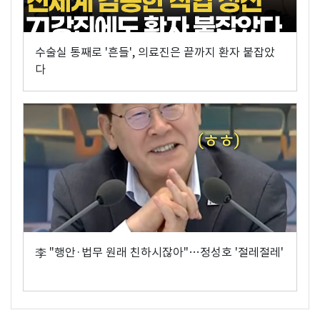
수술실 통째로 '흔들', 의료진은 끝까지 환자 붙잡았
다
李 "행안·법무 원래 친하시잖아"…정성호 '절레절레'