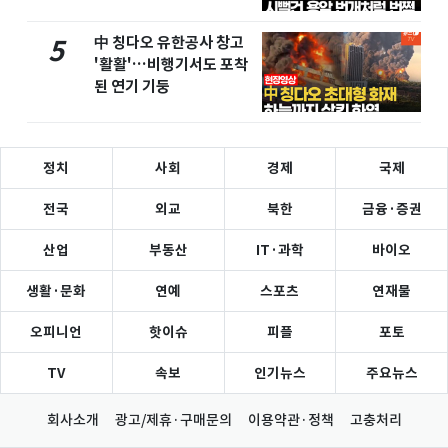
中 칭다오 유한공사 창고
5
'활활'…비행기서도 포착
된 연기 기둥
정치
사회
경제
국제
전국
외교
북한
금융·증권
산업
부동산
IT·과학
바이오
생활·문화
연예
스포츠
연재물
오피니언
핫이슈
피플
포토
TV
속보
인기뉴스
주요뉴스
회사소개
광고/제휴·구매문의
이용약관·정책
고충처리