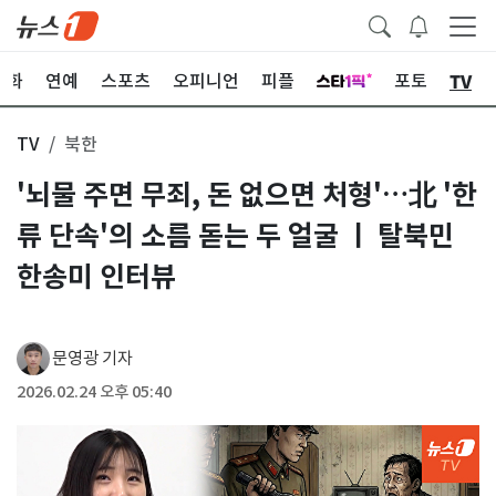
TV
문화
연예
스포츠
오피니언
피플
포토
TV
북한
'뇌물 주면 무죄, 돈 없으면 처형'…北 '한
류 단속'의 소름 돋는 두 얼굴 ㅣ 탈북민
한송미 인터뷰
문영광 기자
2026.02.24 오후 05:40