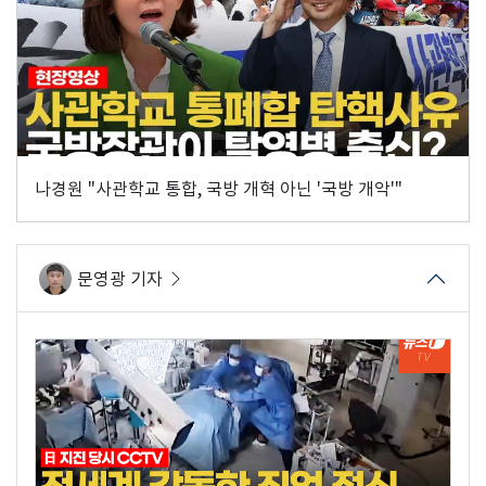
나경원 "사관학교 통합, 국방 개혁 아닌 '국방 개악'"
문영광 기자