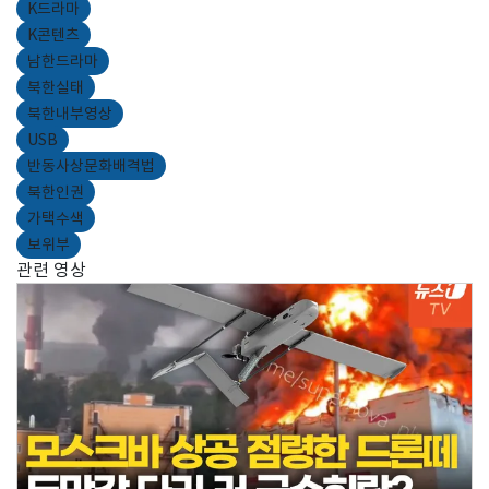
K드라마
K콘텐츠
남한드라마
북한실태
북한내부영상
USB
반동사상문화배격법
북한인권
가택수색
보위부
관련 영상