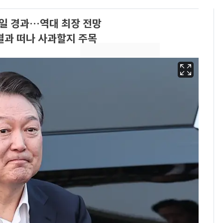
90일 경과…역대 최장 전망
결과 떠나 사과할지 주목
펄펄 끓는 서울, 40도
6
돌파하나…한낮 39도
폭염[오늘날씨]
[단독]"이번 역은 신논
7