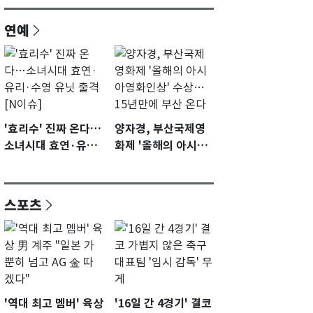
연예
'효리수' 진짜 온다…
양자경, 부산국제영
소녀시대 효연·유리·
화제 '올해의 아시아
수영 유닛 출격 [N이
영화인상' 수상…15
슈]
년만에 부산 온다
스포츠
'역대 최고 멤버' 육상
'16일 간 4경기' 결코