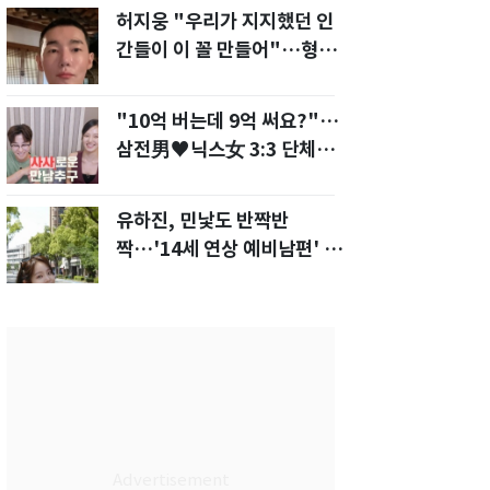
허지웅 "우리가 지지했던 인
간들이 이 꼴 만들어"…형소
법 개정안에 발끈
"10억 버는데 9억 써요?"…
삼전男♥닉스女 3:3 단체소
개팅 예능 화제
유하진, 민낯도 반짝반
짝…'14세 연상 예비남편' 강
균성이 반한 청순 미모