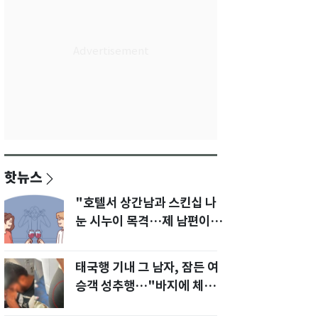
핫뉴스
"호텔서 상간남과 스킨십 나
눈 시누이 목격…제 남편이
입 다물라 하네요"
태국행 기내 그 남자, 잠든 여
승객 성추행…"바지에 체액
까지 묻었다"