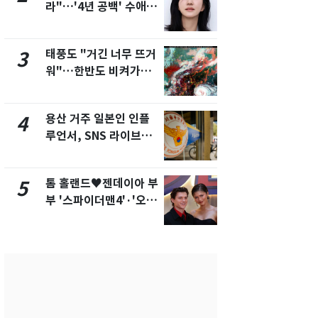
라"…'4년 공백' 수애,
현, 토스역
SNS 오픈·프로필 공개
울 지하철에
화제
새겼다
태풍도 "거긴 너무 뜨거
SK하이닉스
3
8
워"…한반도 비켜가는
켓 하한가…
'돌핀'과 '찬홈'
에 시초가 
용산 거주 일본인 인플
"캐리비안 
4
9
루언서, SNS 라이브방
의실에 남자
송 도중 사망
요"…경찰 
톰 홀랜드♥젠데이아 부
전남광주통
5
10
부 '스파이더맨4'·'오디
무부시장 후
세이'로 극장 장악
윤난실 지명