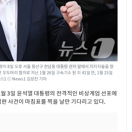
현, 토스역입니다"…서
울 지하철에 토스 이름
새겼다
SK하이닉스 또 프리마
8
켓 하한가…달랑 11주
에 시초가 소동
"캐리비안 베이 여자 탈
9
의실에 남자가 있어
요"…경찰 수사
이 8일 오후 서울 용산구 한남동 대통령 관저 앞에서 지지자들을 향
우두머리 혐의로 지난 1월 26일 구속기소 된 지 41일 만, 1월 15일
전남광주통합특별시 정
10
뉴스1 ⓒ News1 김성진 기자
무부시장 후보 백승주·
윤난실 지명
12월 3일 윤석열 대통령의 전격적인 비상계엄 선포에
판 사건이 마침표를 찍을 날만 기다리고 있다.