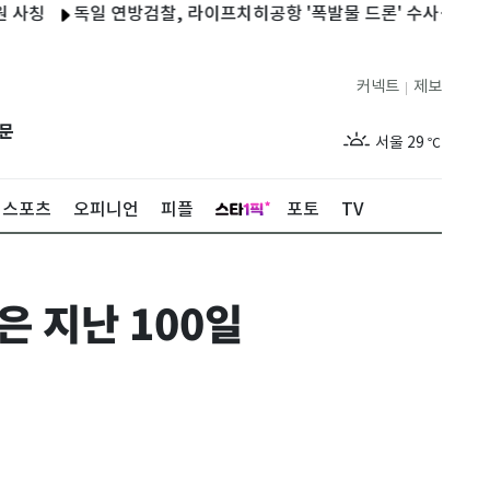
독일 연방검찰, 라이프치히공항 '폭발물 드론' 수사…"중대 공격"
커넥트
제보
|
제주
26
℃
문
서울
29
℃
부산
26
℃
스포츠
오피니언
피플
포토
TV
대구
26
℃
인천
27
℃
은 지난 100일
광주
25
℃
대전
26
℃
울산
25
℃
강릉
23
℃
제주
26
℃