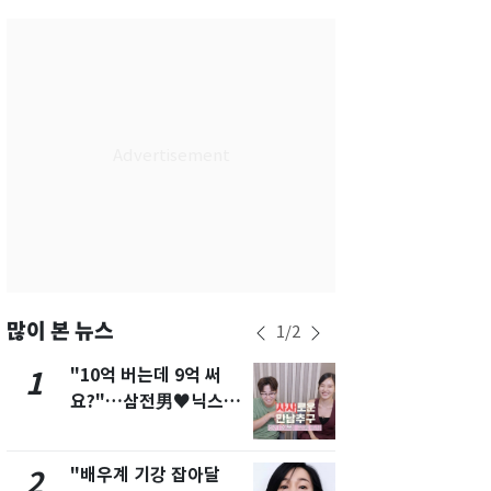
서울
29
℃
부산
26
℃
대구
26
℃
인천
27
℃
광주
25
℃
대전
26
℃
울산
25
℃
강릉
23
℃
많이 본 뉴스
1
/
2
제주
26
℃
"10억 버는데 9억 써
펄펄 끓는 서
1
6
요?"…삼전男♥닉스女
돌파하나…한
3:3 단체소개팅 예능 화
폭염[오늘날
제
"배우계 기강 잡아달
[단독]"이번
2
7