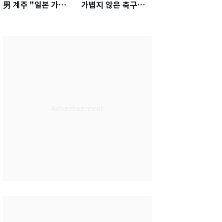
男 계주 "일본 가뿐히
가볍지 않은 축구대
넘고 AG 金 따겠다"
표팀 '임시 감독' 무게