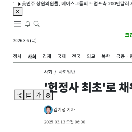
美민주 상원의원들, 베이스그룹의 트럼프측 200만달러 지급 조사
크
2026.8.6 (목)
사회
정치
경제
국제
전국
외교
북한
금융ㆍ
사회
사회일반
'헌정사 최초'로 
가
김기성 기자
2025.03.13 오전 06:00