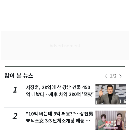
많이 본 뉴스
1
/
2
서장훈, 28억에 산 강남 건물 450
1
억 내놨다…세후 차익 280억 '잭팟'
"10억 버는데 9억 써요?"…삼전男
2
♥닉스女 3:3 단체소개팅 예능 화
제