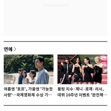
연예
여름엔 '호프', 가을엔 '가능한
블핑 지수·제니·로제·리사,
사랑'…국제영화제 수상 기대
데뷔 10주년 이벤트 '완전체'
감 [N이슈]
참석 확정…기대감 UP