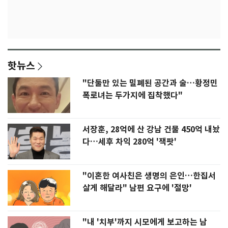
핫뉴스
"단둘만 있는 밀폐된 공간과 술…황정민
폭로녀는 두가지에 집착했다"
서장훈, 28억에 산 강남 건물 450억 내놨
다…세후 차익 280억 '잭팟'
"이혼한 여사친은 생명의 은인…한집서
살게 해달라" 남편 요구에 '절망'
"내 '치부'까지 시모에게 보고하는 남