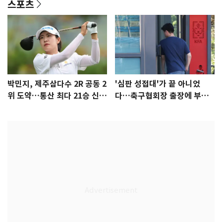
스포츠
박민지, 제주삼다수 2R 공동 2
'심판 성접대'가 끝 아니었
위 도약…통산 최다 21승 신기
다…축구협회장 출장에 부인
록 도전
3회 동반 '펑펑'