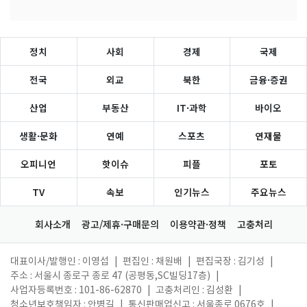
정치
사회
경제
국제
전국
외교
북한
금융·증권
산업
부동산
IT·과학
바이오
생활·문화
연예
스포츠
연재물
오피니언
핫이슈
피플
포토
TV
속보
인기뉴스
주요뉴스
회사소개
광고/제휴·구매문의
이용약관·정책
고충처리
대표이사/발행인 : 이영섭
|
편집인 : 채원배
|
편집국장 : 김기성
|
주소 : 서울시 종로구 종로 47 (공평동,SC빌딩17층)
|
사업자등록번호 : 101-86-62870
|
고충처리인 : 김성환
|
청소년보호책임자 : 안병길
|
통신판매업신고 : 서울종로 0676호
|