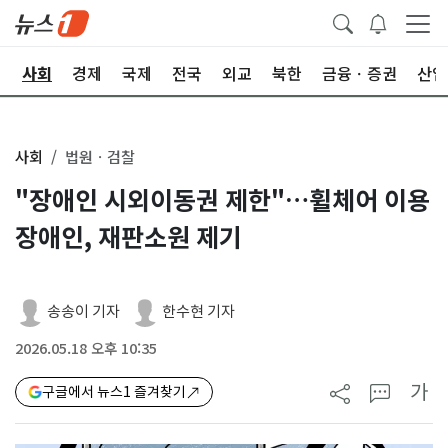
치
사회
경제
국제
전국
외교
북한
금융ㆍ증권
산업
사회
법원ㆍ검찰
"장애인 시외이동권 제한"…휠체어 이용
장애인, 재판소원 제기
송송이 기자
한수현 기자
2026.05.18 오후 10:35
가
구글에서 뉴스1 즐겨찾기