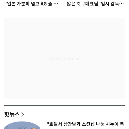
"일본 가뿐히 넘고 AG 金 따겠
않은 축구대표팀 '임시 감독'
다"
무게
핫뉴스
"호텔서 상간남과 스킨십 나눈 시누이 목