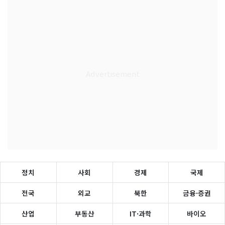
정치
사회
경제
국제
전국
외교
북한
금융·증권
산업
부동산
IT·과학
바이오