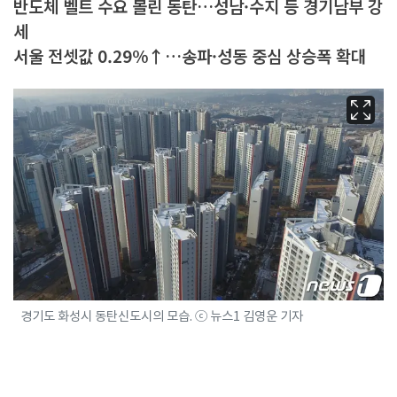
반도체 벨트 수요 몰린 동탄…성남·수지 등 경기남부 강
세
서울 전셋값 0.29%↑…송파·성동 중심 상승폭 확대
경기도 화성시 동탄신도시의 모습. ⓒ 뉴스1 김영운 기자