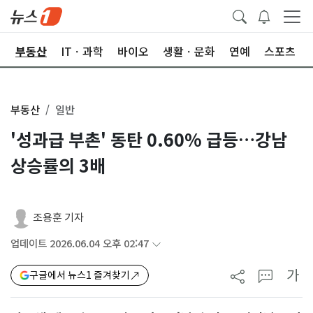
업
부동산
ITㆍ과학
바이오
생활ㆍ문화
연예
스포츠
부동산
일반
'성과급 부촌' 동탄 0.60% 급등…강남
상승률의 3배
조용훈 기자
업데이트 2026.06.04 오후 02:47
가
구글에서 뉴스1 즐겨찾기