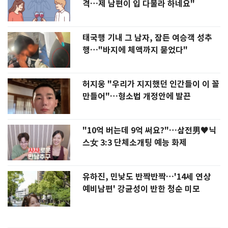
격…제 남편이 입 다물라 하네요"
태국행 기내 그 남자, 잠든 여승객 성추
행…"바지에 체액까지 묻었다"
허지웅 "우리가 지지했던 인간들이 이 꼴
만들어"…형소법 개정안에 발끈
"10억 버는데 9억 써요?"…삼전男♥닉
스女 3:3 단체소개팅 예능 화제
유하진, 민낯도 반짝반짝…'14세 연상
예비남편' 강균성이 반한 청순 미모