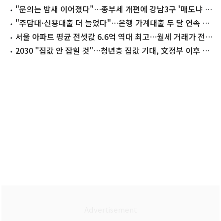
도
"문의는 밤새 이어졌다"…종부세 개편에 강남3구 '매도냐 버
티기냐'
"주담대·신용대출 더 늘었다"…은행 가계대출 두 달 연속 4
조 ↑
서울 아파트 평균 전셋값 6.6억 역대 최고…월세 거래가 전세
추월
2030 "집값 안 잡힐 것"…청년층 집값 기대, 文정부 이후 최
고