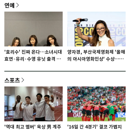
연예
'효리수' 진짜 온다…소녀시대
양자경, 부산국제영화제 '올해
효연·유리·수영 유닛 출격 [N
의 아시아영화인상' 수상…15
이슈]
년만에 부산 온다
스포츠
'역대 최고 멤버' 육상 男 계주
'16일 간 4경기' 결코 가볍지