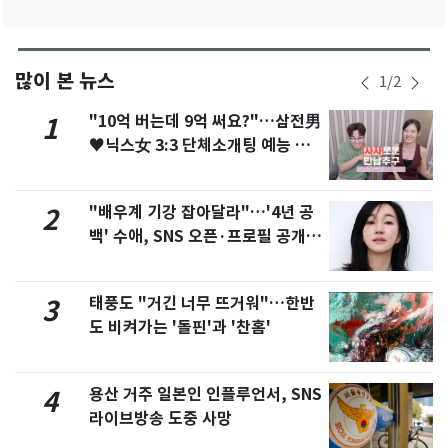
많이 본 뉴스
1
/
2
"10억 버는데 9억 써요?"…삼전男
1
♥닉스女 3:3 단체소개팅 예능 화
제
"배우계 기강 잡아달라"…'4년 공
2
백' 수애, SNS 오픈·프로필 공개
화제
태풍도 "거긴 너무 뜨거워"…한반
3
도 비켜가는 '돌핀'과 '찬홈'
용산 거주 일본인 인플루언서, SNS
4
라이브방송 도중 사망