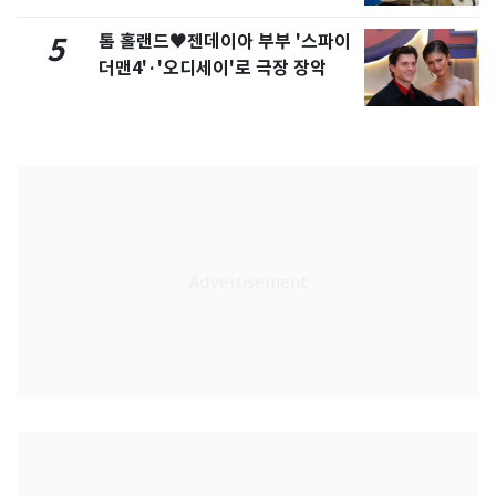
톰 홀랜드♥젠데이아 부부 '스파이
5
더맨4'·'오디세이'로 극장 장악