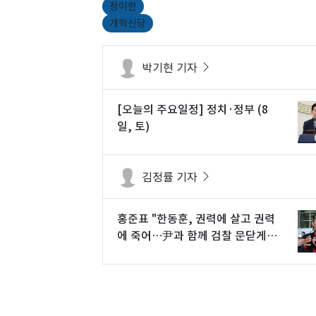
정이한
개혁신당
박기현 기자
[오늘의 주요일정] 정치·정부 (8
일, 토)
김정률 기자
홍준표 "한동훈, 권력에 살고 권력
에 죽어…尹과 함께 검찰 문닫게
해"