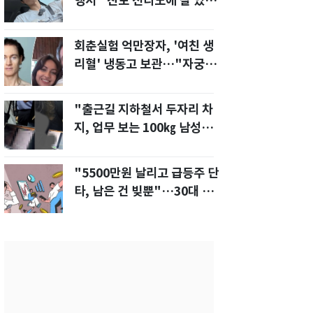
행서 "친모 전라도에 잘 있
어"…유튜브서 언급
회춘실험 억만장자, '여친 생
리혈' 냉동고 보관…"자궁 내
부 궁금해"
"출근길 지하철서 두자리 차
지, 업무 보는 100㎏ 남성…
부딪히면 신경질"
"5500만원 날리고 급등주 단
타, 남은 건 빚뿐"…30대 여
성 파혼 위기