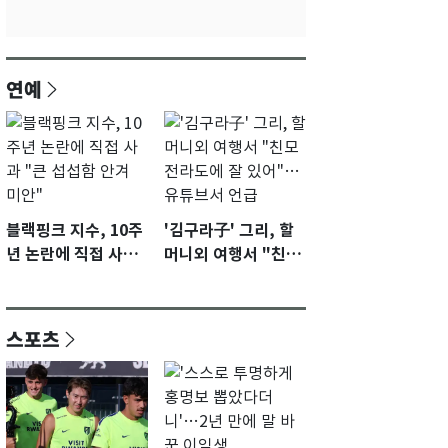
연예
블랙핑크 지수, 10주
'김구라子' 그리, 할
년 논란에 직접 사과
머니외 여행서 "친모
"큰 섭섭함 안겨 미
전라도에 잘 있어"…
안"
유튜브서 언급
스포츠