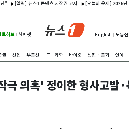
[알림] 뉴스1 콘텐츠 저작권 고지
[오늘의 운세] 2026년 8월 9
립토허브
해피펫
English
노동신
|
|
증권
산업
부동산
ITㆍ과학
바이오
생활ㆍ문화
연예
자작극 의혹' 정이한 형사고발