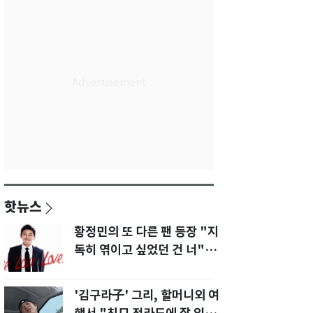
핫뉴스
황정민의 또 다른 팬 등장 "지
독히 엮이고 싶었던 건 너" 폭
로녀 직격
'김구라子' 그리, 할머니외 여