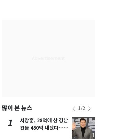
서울
25
℃
부산
27
℃
대구
27
℃
인천
27
℃
광주
28
℃
대전
28
℃
울산
26
℃
강릉
21
℃
제주
29
℃
많이 본 뉴스
1
/
2
서장훈, 28억에 산 강남
13호 태풍 '
1
6
건물 450억 내놨다…세
키나와·가고
후 차익 280억 '잭팟'
근…26만명