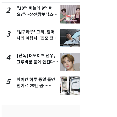
"10억 버는데 9억 써
낮 최고 37
2
7
요?"…삼전男♥닉스女
속…전국 곳곳
3:3 단체소개팅 예능 화
날씨]
제
'김구라子' 그리, 할머
[단독] 경찰,
3
8
니외 여행서 "친모 전라
제작사 회장
도에 잘 있어"…유튜브
시장법 위반
서 언급
[단독] 더보이즈 선우,
[단독]중수
4
9
그루비룸 품에 안긴다…
수사관 경력
앳에어리어와 전속계약
진…법무사·
택' 유지
에어컨 하루 종일 틀면
'심판 성접대
5
10
전기료 29만 원…
었다…축구
450kWh 넘으면 '요금
에 부인 3회 
폭탄'