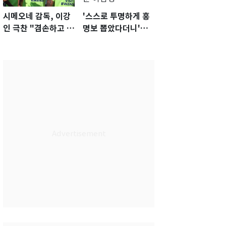
시메오네 감독, 이강
'스스로 투명하게 홍
인 극찬 "겸손하고 노
명보 뽑았다더니'…2
력하는 선수…좋은
년 만에 말 바꾼 이임
첫인상"
생