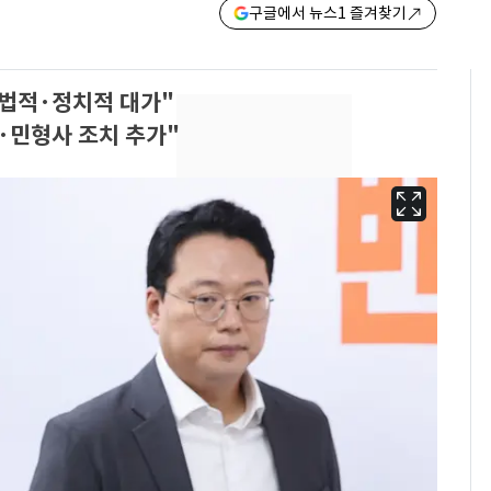
구글에서 뉴스1 즐겨찾기
법적·정치적 대가"
·민형사 조치 추가"
13호 태풍 '돌핀' 日오
6
키나와·가고시마현 접
근…26만명 대피령