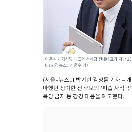
이준석 개혁신당 대표와 천하람 원내대표가 지난 15일
6.15 ⓒ 뉴스1 신웅수 기자
(서울=뉴스1) 박기현 김정률 기자 = 
마했던 정이한 전 후보의 '피습 자작극'
복당 금지 등 강경 대응을 예고했다.