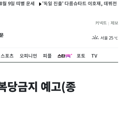
일 띠별 운세
'독일 진출' 다름슈타트 이호재, 데뷔전 골 맛…2-2 
커넥트
제보
|
제주
29
℃
문
서울
25
℃
부산
27
℃
스포츠
오피니언
피플
포토
TV
대구
27
℃
인천
27
℃
·복당금지 예고(종
광주
28
℃
대전
28
℃
울산
26
℃
강릉
21
℃
제주
29
℃