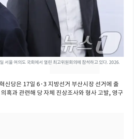
낮 최고 37도 폭염 계
7
속…전국 곳곳 비 [오늘
날씨]
[단독] 경찰, '김부장'
8
제작사 회장 수사…자본
시장법 위반 의혹
 서울 여의도 국회에서 열린 최고위원회의에 참석하고 있다. 2026.
[단독]중수청 가는 검찰
9
수사관 경력 합산 추
진…법무사·집행관 '혜
개혁신당은 17일 6·3 지방선거 부산시장 선거에 출
택' 유지
 의혹과 관련해 당 자체 진상조사와 형사 고발, 영구
'심판 성접대'가 끝 아니
10
었다…축구협회장 출장
에 부인 3회 동반 '펑펑'