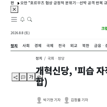
편
오만 "호르무즈 협상 긍정적 분위기…선박 공격 반복 규탄"
크
2026.8.8 (토)
정치
사회
경제
국제
전국
외교
북한
금융ㆍ
정치
국회ㆍ정당
개혁신당, '피습 
가
합)
박기현 기자
김정률 기자