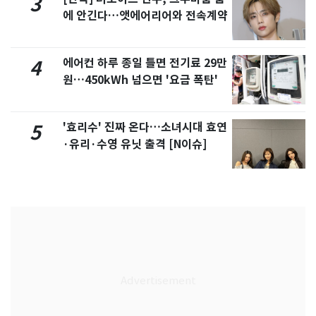
3
에 안긴다…앳에어리어와 전속계약
에어컨 하루 종일 틀면 전기료 29만
4
원…450kWh 넘으면 '요금 폭탄'
'효리수' 진짜 온다…소녀시대 효연
5
·유리·수영 유닛 출격 [N이슈]