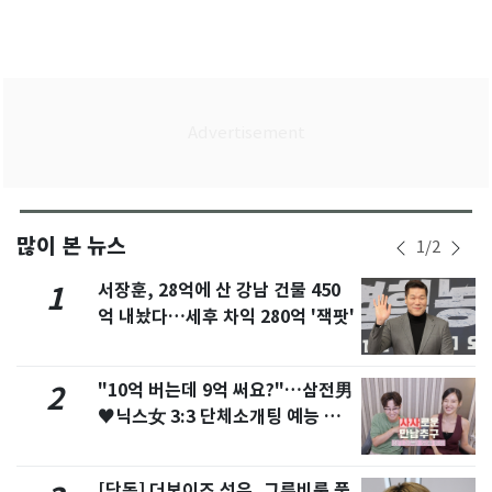
많이 본 뉴스
1
/
2
서장훈, 28억에 산 강남 건물 450
1
억 내놨다…세후 차익 280억 '잭팟'
"10억 버는데 9억 써요?"…삼전男
2
♥닉스女 3:3 단체소개팅 예능 화
제
[단독] 더보이즈 선우, 그루비룸 품