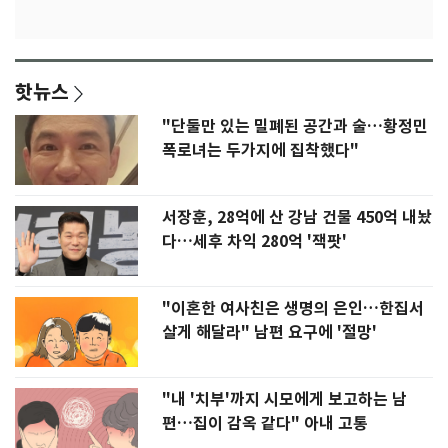
핫뉴스
"단둘만 있는 밀폐된 공간과 술…황정민
폭로녀는 두가지에 집착했다"
서장훈, 28억에 산 강남 건물 450억 내놨
다…세후 차익 280억 '잭팟'
"이혼한 여사친은 생명의 은인…한집서
살게 해달라" 남편 요구에 '절망'
"내 '치부'까지 시모에게 보고하는 남
편…집이 감옥 같다" 아내 고통