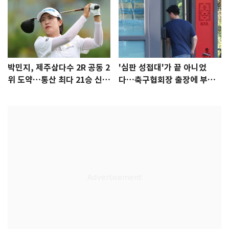
박민지, 제주삼다수 2R 공동 2
'심판 성접대'가 끝 아니었
위 도약…통산 최다 21승 신기
다…축구협회장 출장에 부인
록 도전
3회 동반 '펑펑'