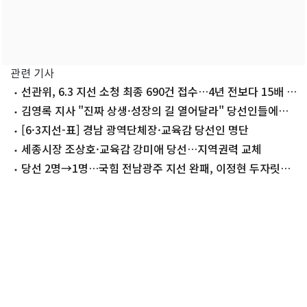
관련 기사
선관위, 6.3 지선 소청 최종 690건 접수…4년 전보다 15배 폭
증(종합)
김영록 지사 "진짜 상생·성장의 길 열어달라" 당선인들에게
축하
[6·3지선-표] 경남 광역단체장·교육감 당선인 명단
세종시장 조상호·교육감 강미애 당선…지역권력 교체
당선 2명→1명…국힘 전남광주 지선 완패, 이정현 두자릿수
득표율