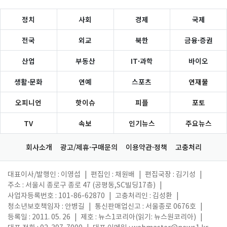
정치
사회
경제
국제
전국
외교
북한
금융·증권
산업
부동산
IT·과학
바이오
생활·문화
연예
스포츠
연재물
오피니언
핫이슈
피플
포토
TV
속보
인기뉴스
주요뉴스
회사소개
광고/제휴·구매문의
이용약관·정책
고충처리
대표이사/발행인 : 이영섭
|
편집인 : 채원배
|
편집국장 : 김기성
|
주소 : 서울시 종로구 종로 47 (공평동,SC빌딩17층)
|
사업자등록번호 : 101-86-62870
|
고충처리인 : 김성환
|
청소년보호책임자 : 안병길
|
통신판매업신고 : 서울종로 0676호
|
등록일 : 2011. 05. 26
|
제호 : 뉴스1코리아(읽기: 뉴스원코리아)
|