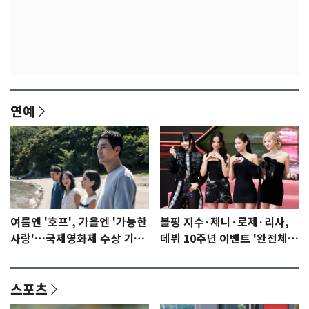
연예
여름엔 '호프', 가을엔 '가능한
블핑 지수·제니·로제·리사,
사랑'…국제영화제 수상 기대
데뷔 10주년 이벤트 '완전체'
감 [N이슈]
참석 확정…기대감 UP
스포츠