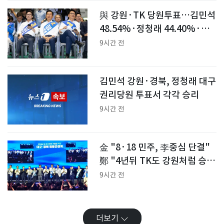
與 강원·TK 당원투표…김민석
48.54%·정청래 44.40%·송
영길 7.06%
9시간 전
김민석 강원·경북, 정청래 대구
권리당원 투표서 각각 승리
9시간 전
金 "8·18 민주, 李중심 단결"
鄭 "4년뒤 TK도 강원처럼 승
리"(종합)
9시간 전
더보기