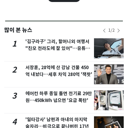
많이 본 뉴스
1
/
2
'김구라子' 그리, 할머니외 여행서
1
"친모 전라도에 잘 있어"…유튜브
서 언급
서장훈, 28억에 산 강남 건물 450
2
억 내놨다…세후 차익 280억 '잭팟'
에어컨 하루 종일 틀면 전기료 29만
3
원…450kWh 넘으면 '요금 폭탄'
'일타강사' 남편과 아내의 마지막
4
술자리…비극으로 끝나버린 17년