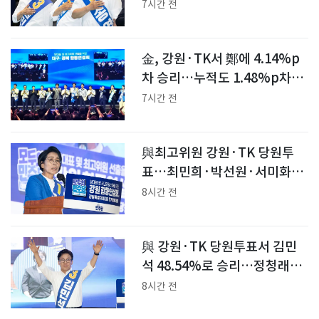
양상"
7시간 전
金, 강원·TK서 鄭에 4.14%p
차 승리…누적도 1.48%p차로
선두(종합)
7시간 전
與최고위원 강원·TK 당원투
표…최민희·박선원·서미화·
한민수·이성윤 순
8시간 전
與 강원·TK 당원투표서 김민
석 48.54%로 승리…정청래
44.40%·송영길 7.06%
8시간 전