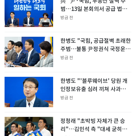
與 "尹·국힘, 부동산 절벽 주
범…13일 본회의서 공급 법안
처리"
방금 전
한병도 "국힘, 공급절벽 초래한
주범…불통 尹정권식 국정운영
안 할 것"
방금 전
한병도 "'블루웨이브' 당원 개
인정보유출 심려 끼쳐 사과드린
다"
방금 전
정청래 "초박빙 자체가 큰 승
리"…김민석 측 "대세 굳히는