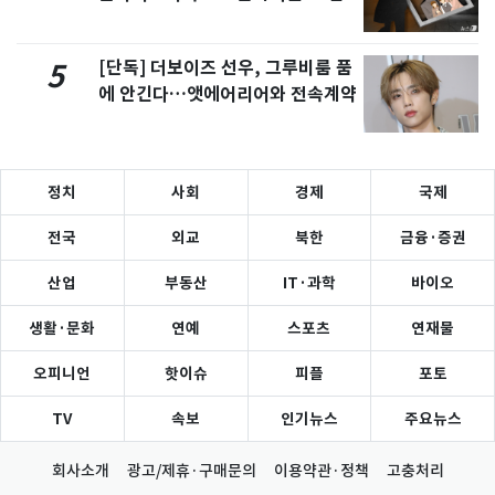
[단독] 더보이즈 선우, 그루비룸 품
5
에 안긴다…앳에어리어와 전속계약
정치
사회
경제
국제
전국
외교
북한
금융·증권
산업
부동산
IT·과학
바이오
생활·문화
연예
스포츠
연재물
오피니언
핫이슈
피플
포토
TV
속보
인기뉴스
주요뉴스
회사소개
광고/제휴·구매문의
이용약관·정책
고충처리