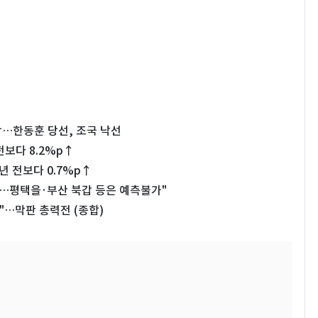
악…한동훈 당선, 조국 낙선
전보다 8.2%p↑
년 전보다 0.7%p↑
것…평택을·부산 북갑 등은 예측불가"
"…막판 총력전 (종합)