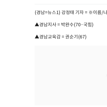
(경남=뉴스1) 강정태 기자 = ※이름
▲경남지사 = 박완수(70·국힘)
▲경남교육감 = 권순기(67)