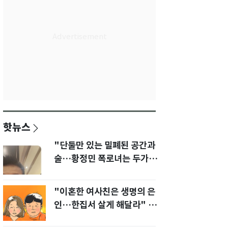
핫뉴스
"단둘만 있는 밀폐된 공간과
술…황정민 폭로녀는 두가지
에 집착했다"
"이혼한 여사친은 생명의 은
인…한집서 살게 해달라" 남
편 요구에 '절망'