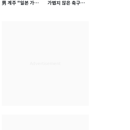
男 계주 "일본 가뿐히
가볍지 않은 축구대
넘고 AG 金 따겠다"
표팀 '임시 감독' 무게