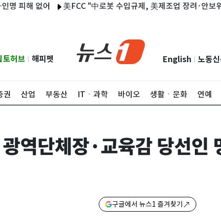
피해 없어
美FCC "中로봇 수입규제, 美제조업 장려·안보위험 대
립토허브
해피펫
English
노동신
|
|
증권
산업
부동산
ITㆍ과학
바이오
생활ㆍ문화
연예
경남 광역단체장·교육감 당선인 
구글에서 뉴스1 즐겨찾기