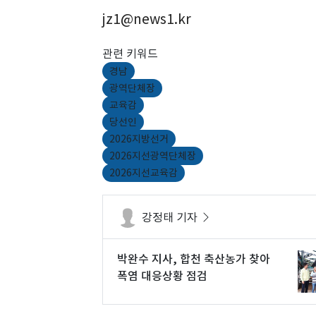
jz1@news1.kr
관련 키워드
경남
광역단체장
교육감
당선인
2026지방선거
2026지선광역단체장
2026지선교육감
강정태 기자
박완수 지사, 합천 축산농가 찾아
폭염 대응상황 점검