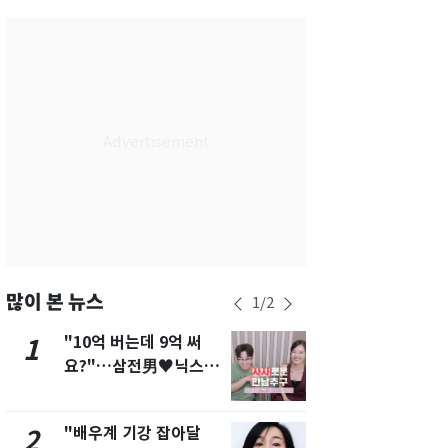
서울
30
℃
부산
28
℃
대구
28
℃
인천
32
℃
광주
29
℃
대전
29
℃
울산
28
℃
강릉
27
℃
많이 본 뉴스
1
/
2
제주
29
℃
"10억 버는데 9억 써
[단독]"이번
1
6
요?"…삼전男♥닉스女
현, 토스역
3:3 단체소개팅 예능 화
울 지하철에
제
새겼다
"배우계 기강 잡아달
펄펄 끓는 서
2
7