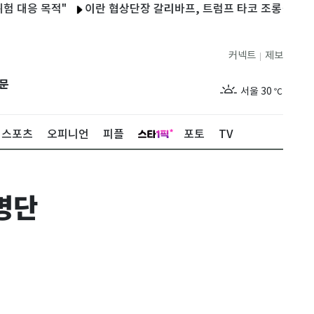
응 목적"
이란 협상단장 갈리바프, 트럼프 타코 조롱…"무한반복 
커넥트
제보
|
제주
29
℃
문
서울
30
℃
부산
28
℃
스포츠
오피니언
피플
포토
TV
대구
28
℃
인천
32
℃
명단
광주
29
℃
대전
29
℃
울산
28
℃
강릉
27
℃
제주
29
℃