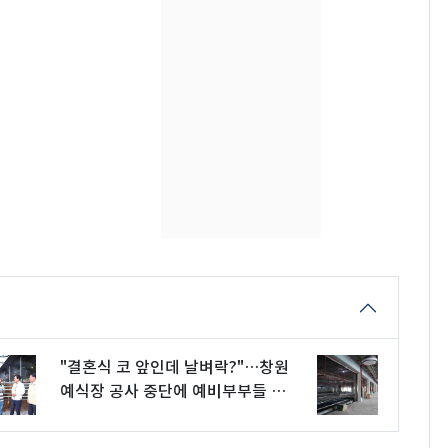
돌파하나…한낮 39도
폭염[오늘날씨]
SK하이닉스 또 프리마
8
켓 하한가…달랑 11주
에 시초가 소동
"캐리비안 베이 여자 탈
9
의실에 남자가 있어
요"…경찰 수사
2600만명 사로잡은 '바
10
나나킥 베이비'…농심
의 깜짝 선물
"결혼식 코 앞인데 날벼락?"…창원
예식장 공사 중단에 예비부부들 분
통