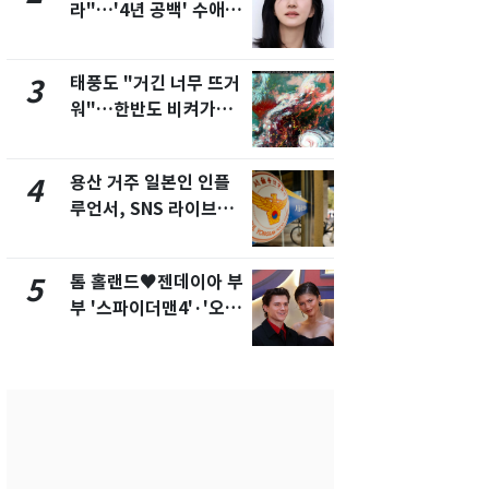
라"…'4년 공백' 수애,
돌파하나…한
SNS 오픈·프로필 공개
폭염[오늘날
화제
태풍도 "거긴 너무 뜨거
SK하이닉스
3
8
워"…한반도 비켜가는
켓 하한가…
'돌핀'과 '찬홈'
에 시초가 
용산 거주 일본인 인플
"캐리비안 
4
9
루언서, SNS 라이브방
의실에 남자
송 도중 사망
요"…경찰 
톰 홀랜드♥젠데이아 부
2600만명 
5
10
부 '스파이더맨4'·'오디
나나킥 베이
세이'로 극장 장악
의 깜짝 선물