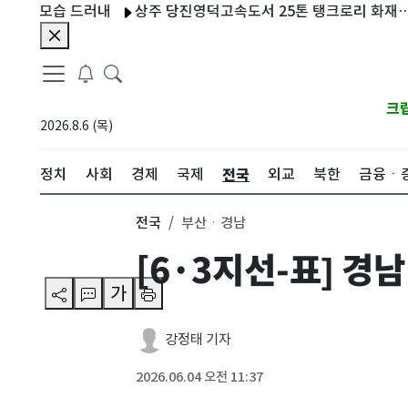
 모습 드러내
상주 당진영덕고속도서 25톤 탱크로리 화재…인명 
크
2026.8.6 (목)
전국
정치
사회
경제
국제
외교
북한
금융ㆍ
전국
부산ㆍ경남
[6·3지선-표] 
가
강정태 기자
2026.06.04 오전 11:37