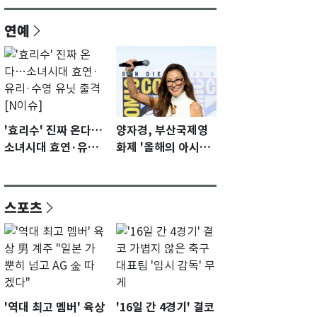
연예
'효리수' 진짜 온다…
양자경, 부산국제영
소녀시대 효연·유리·
화제 '올해의 아시아
수영 유닛 출격 [N이
영화인상' 수상…15
슈]
년만에 부산 온다
스포츠
'역대 최고 멤버' 육상
'16일 간 4경기' 결코