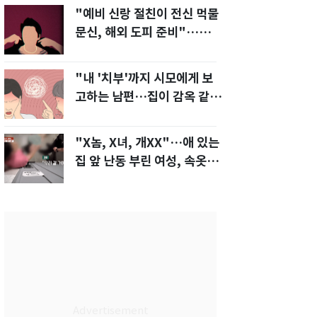
"예비 신랑 절친이 전신 먹물
문신, 해외 도피 준비"…예비
신부 '혼란'
"내 '치부'까지 시모에게 보
고하는 남편…집이 감옥 같
다" 아내 고통
"X놈, X녀, 개XX"…애 있는
집 앞 난동 부린 여성, 속옷까
지 훌러덩[영상]