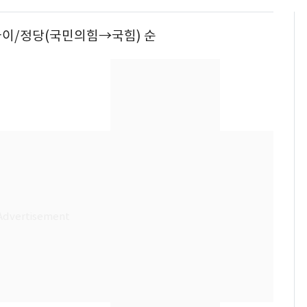
/나이/정당(국민의힘→국힘) 순
[단독]"이번 역은 신논
6
현, 토스역입니다"…서
울 지하철에 토스 이름
새겼다
펄펄 끓는 서울, 40도
7