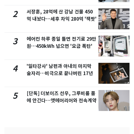
서장훈, 28억에 산 강남 건물 450
2
억 내놨다…세후 차익 280억 '잭팟'
에어컨 하루 종일 틀면 전기료 29만
3
원…450kWh 넘으면 '요금 폭탄'
'일타강사' 남편과 아내의 마지막
4
술자리…비극으로 끝나버린 17년
[단독] 더보이즈 선우, 그루비룸 품
5
에 안긴다…앳에어리어와 전속계약