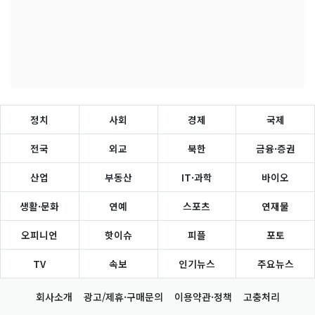
정치
사회
경제
국제
전국
외교
북한
금융·증권
산업
부동산
IT·과학
바이오
생활·문화
연예
스포츠
연재물
오피니언
핫이슈
피플
포토
TV
속보
인기뉴스
주요뉴스
회사소개
광고/제휴·구매문의
이용약관·정책
고충처리