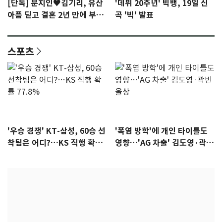
[단독] 문지인♥김기리, 유산
'데뷔 20주년' 빅뱅, 19일 신
아픔 딛고 결혼 2년 만에 부모
곡 '빅' 발표
됐다…7일 득남
스포츠
'우승 경쟁' KT-삼성, 60승 선
'폭염 방학'에 개인 타이틀도
착팀은 어디?…KS 직행 확률
영향…'AG 차출' 김도영·곽빈
77.8%
울상