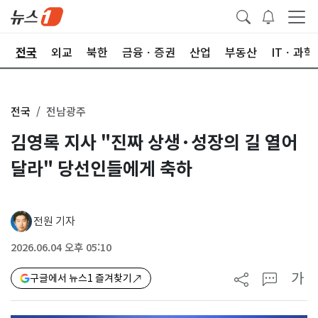
제
전국
외교
북한
금융ㆍ증권
산업
부동산
ITㆍ과학
전국
전남광주
김영록 지사 "진짜 상생·성장의 길 열어
달라" 당선인들에게 축하
전원 기자
2026.06.04 오후 05:10
가
구글에서 뉴스1 즐겨찾기