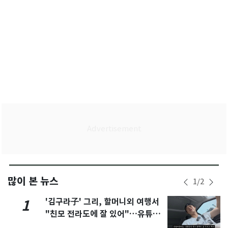
많이 본 뉴스
1
/
2
'김구라子' 그리, 할머니외 여행서
1
"친모 전라도에 잘 있어"…유튜브
서 언급