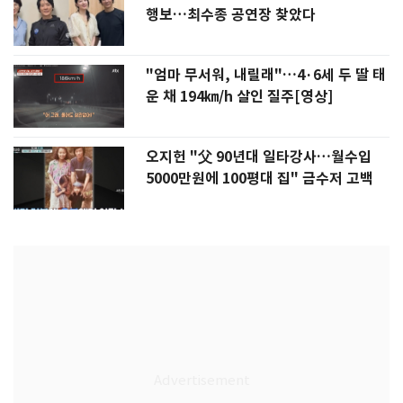
행보…최수종 공연장 찾았다
"엄마 무서워, 내릴래"…4·6세 두 딸 태
운 채 194㎞/h 살인 질주[영상]
오지헌 "父 90년대 일타강사…월수입
5000만원에 100평대 집" 금수저 고백