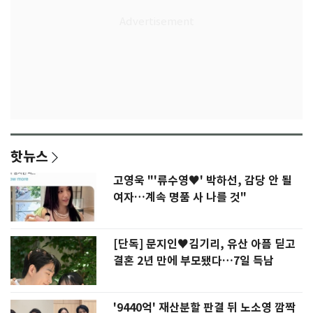
핫뉴스
고영욱 "'류수영♥' 박하선, 감당 안 될
여자…계속 명품 사 나를 것"
[단독] 문지인♥김기리, 유산 아픔 딛고
결혼 2년 만에 부모됐다…7일 득남
'9440억' 재산분할 판결 뒤 노소영 깜짝