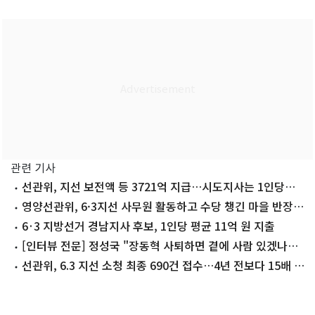
관련 기사
선관위, 지선 보전액 등 3721억 지급…시도지사는 1인당
13.6억
영양선관위, 6·3지선 사무원 활동하고 수당 챙긴 마을 반장
고발
6·3 지방선거 경남지사 후보, 1인당 평균 11억 원 지출
[인터뷰 전문] 정성국 "장동혁 사퇴하면 곁에 사람 있겠나…
한동훈은 있었다"
선관위, 6.3 지선 소청 최종 690건 접수…4년 전보다 15배 폭
증(종합)