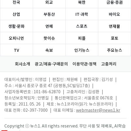
전국
외교
북한
금융·증권
산업
부동산
IT·과학
바이오
생활·문화
연예
스포츠
연재물
오피니언
핫이슈
피플
포토
TV
속보
인기뉴스
주요뉴스
회사소개
광고/제휴·구매문의
이용약관·정책
고충처리
대표이사/발행인 : 이영섭
|
편집인 : 채원배
|
편집국장 : 김기성
|
주소 : 서울시 종로구 종로 47 (공평동,SC빌딩17층)
|
사업자등록번호 : 101-86-62870
|
고충처리인 : 김성환
|
청소년보호책임자 : 안병길
|
통신판매업신고 : 서울종로 0676호
|
등록일 : 2011. 05. 26
|
제호 : 뉴스1코리아(읽기: 뉴스원코리아)
|
대표 전화 : 02-397-7000
|
대표 이메일 :
webmaster@news1.kr
Copyright ⓒ 뉴스1. All rights reserved. 무단 사용 및 재배포, AI학습