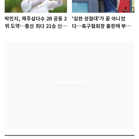
박민지, 제주삼다수 2R 공동 2
'심판 성접대'가 끝 아니었
위 도약…통산 최다 21승 신기
다…축구협회장 출장에 부인
록 도전
3회 동반 '펑펑'