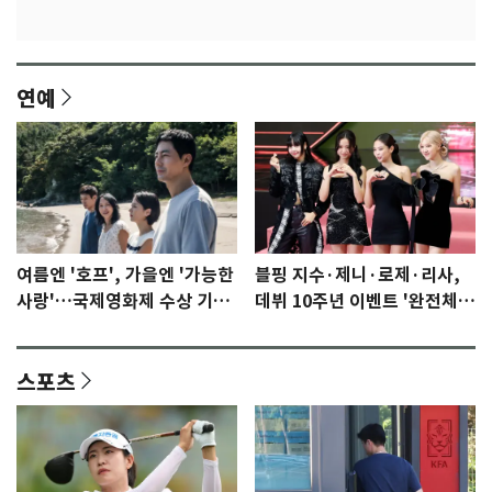
연예
여름엔 '호프', 가을엔 '가능한
블핑 지수·제니·로제·리사,
사랑'…국제영화제 수상 기대
데뷔 10주년 이벤트 '완전체'
감 [N이슈]
참석 확정…기대감 UP
스포츠