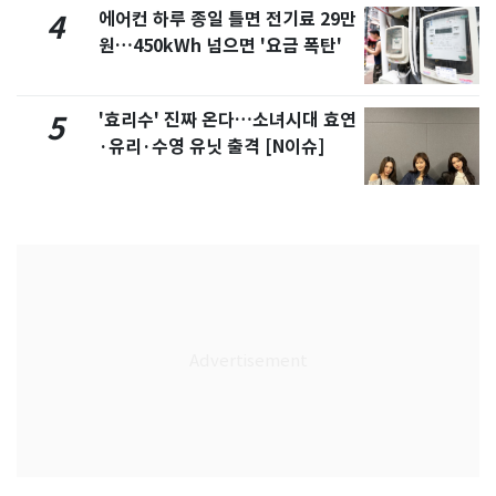
에어컨 하루 종일 틀면 전기료 29만
4
원…450kWh 넘으면 '요금 폭탄'
'효리수' 진짜 온다…소녀시대 효연
5
·유리·수영 유닛 출격 [N이슈]