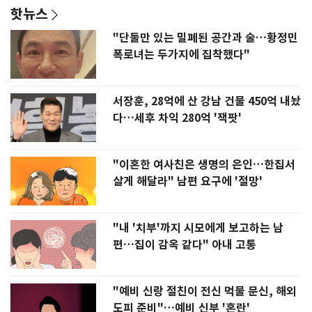
핫뉴스
"단둘만 있는 밀폐된 공간과 술…황정민
폭로녀는 두가지에 집착했다"
서장훈, 28억에 산 강남 건물 450억 내놨
다…세후 차익 280억 '잭팟'
"이혼한 여사친은 생명의 은인…한집서
살게 해달라" 남편 요구에 '절망'
"내 '치부'까지 시모에게 보고하는 남
편…집이 감옥 같다" 아내 고통
"예비 신랑 절친이 전신 먹물 문신, 해외
도피 준비"…예비 신부 '혼란'