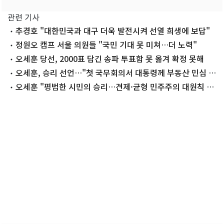
관련 기사
추경호 "대한민국과 대구 더욱 발전시켜 선열 희생에 보답"
정원오 캠프 서울 의원들 "국민 기대 못 미쳐…더 노력"
오세훈 당선, 2000표 담긴 송파 투표함 못 옮겨 확정 못해
오세훈, 승리 선언…"첫 국무회의서 대통령께 부동산 민심 전
할 것"(종합)
오세훈 "평범한 시민의 승리…견제·균형 민주주의 대원칙 세
워"