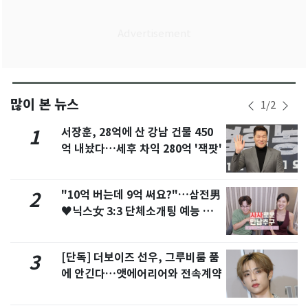
많이 본 뉴스
1
/
2
서장훈, 28억에 산 강남 건물 450
1
억 내놨다…세후 차익 280억 '잭팟'
"10억 버는데 9억 써요?"…삼전男
2
♥닉스女 3:3 단체소개팅 예능 화
제
[단독] 더보이즈 선우, 그루비룸 품
3
에 안긴다…앳에어리어와 전속계약