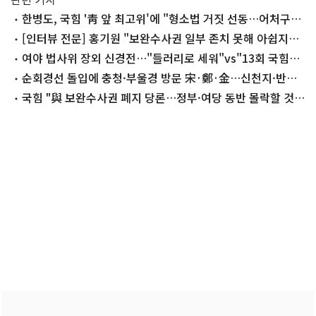
한병도, 국힘 '靑 앞 최고위'에 "형소법 거짓 선동…어처구니
없어"
[인터뷰 전문] 홍기원 "보완수사권 일부 존치 못해 아쉽지
만…검찰의 업보"
여야 법사위 장외 신경전…"들러리로 세워"vs"13회 국힘이
외면"(종합)
순회경선 돌입에 충청·부울경 방문 宋·鄭·金…신천지·반명
공방 지속
국힘 "與 보완수사권 폐지 당론…정부·여당 동반 몰락할 것"
(종합)