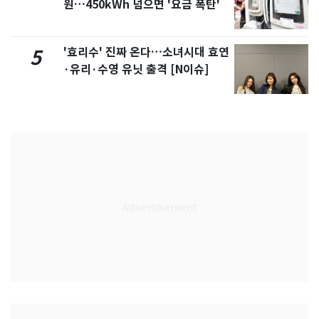
원…450kWh 넘으면 '요금 폭탄'
'효리수' 진짜 온다…소녀시대 효연
5
·유리·수영 유닛 출격 [N이슈]