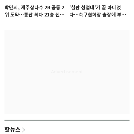
박민지, 제주삼다수 2R 공동 2
'심판 성접대'가 끝 아니었
위 도약…통산 최다 21승 신기
다…축구협회장 출장에 부인
록 도전
3회 동반 '펑펑'
핫뉴스