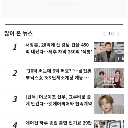
많이 본 뉴스
1
/
2
서장훈, 28억에 산 강남 건물 450
1
억 내놨다…세후 차익 280억 '잭팟'
"10억 버는데 9억 써요?"…삼전男
2
♥닉스女 3:3 단체소개팅 예능 화
제
[단독] 더보이즈 선우, 그루비룸 품
3
에 안긴다…앳에어리어와 전속계약
에어컨 하루 종일 틀면 전기료 29만
4