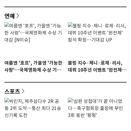
연예
여름엔 '호프', 가을엔 '가능한
블핑 지수·제니·로제·리사,
사랑'…국제영화제 수상 기대
데뷔 10주년 이벤트 '완전체'
감 [N이슈]
참석 확정…기대감 UP
스포츠