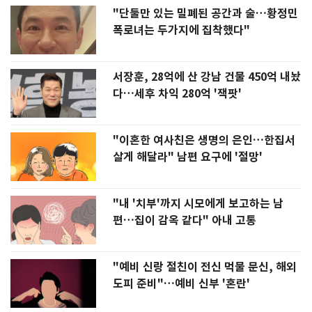
"단둘만 있는 밀폐된 공간과 술…황정민
폭로녀는 두가지에 집착했다"
서장훈, 28억에 산 강남 건물 450억 내놨
다…세후 차익 280억 '잭팟'
"이혼한 여사친은 생명의 은인…한집서
살게 해달라" 남편 요구에 '절망'
"내 '치부'까지 시모에게 보고하는 남
편…집이 감옥 같다" 아내 고통
"예비 신랑 절친이 전신 먹물 문신, 해외
도피 준비"…예비 신부 '혼란'