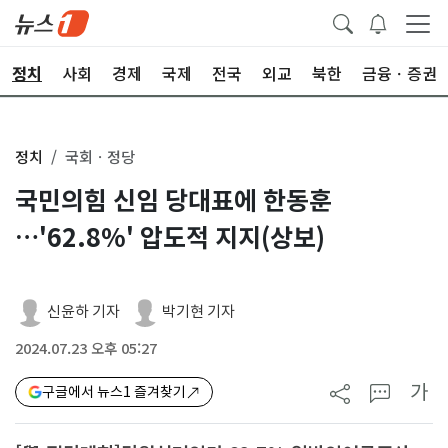
정치
사회
경제
국제
전국
외교
북한
금융ㆍ증권
정치
국회ㆍ정당
국민의힘 신임 당대표에 한동훈
…'62.8%' 압도적 지지(상보)
신윤하 기자
박기현 기자
2024.07.23 오후 05:27
가
구글에서 뉴스1 즐겨찾기