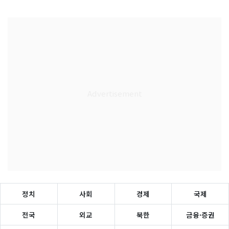
정치
사회
경제
국제
전국
외교
북한
금융·증권