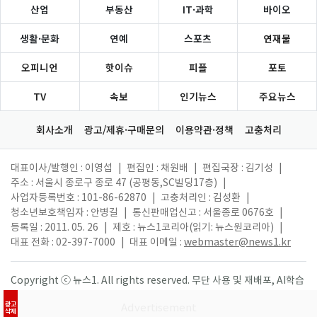
산업
부동산
IT·과학
바이오
생활·문화
연예
스포츠
연재물
오피니언
핫이슈
피플
포토
TV
속보
인기뉴스
주요뉴스
회사소개
광고/제휴·구매문의
이용약관·정책
고충처리
대표이사/발행인 : 이영섭
|
편집인 : 채원배
|
편집국장 : 김기성
|
주소 : 서울시 종로구 종로 47 (공평동,SC빌딩17층)
|
사업자등록번호 : 101-86-62870
|
고충처리인 : 김성환
|
청소년보호책임자 : 안병길
|
통신판매업신고 : 서울종로 0676호
|
등록일 : 2011. 05. 26
|
제호 : 뉴스1코리아(읽기: 뉴스원코리아)
|
대표 전화 : 02-397-7000
|
대표 이메일 :
webmaster@news1.kr
Copyright ⓒ 뉴스1. All rights reserved. 무단 사용 및 재배포, AI학습
활용 금지.
광고
삭제