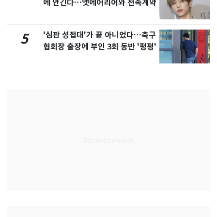
에 안긴다…앳에어리어와 전속계약
'심판 성접대'가 끝 아니었다…축구
5
협회장 출장에 부인 3회 동반 '펑펑'