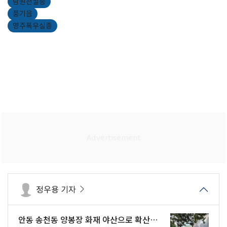
남원천실종
풍기읍
영주폭우실종
정우용 기자
안동 송천동 양봉장 화재 야산으로 확산…