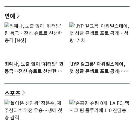
연예
최예나, 노출 없이 '워터밤' 퀸
'JYP 걸그룹' 아워벌스데이,
등극…전신 슈트로 신선한 충
첫 싱글 콘셉트 포토 공개…청
격 [N샷]
량·키치
스포츠