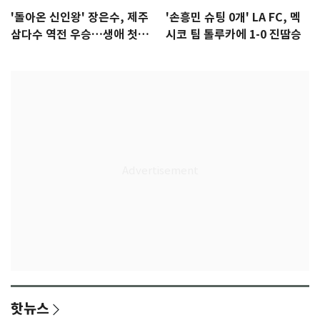
'돌아온 신인왕' 장은수, 제주
'손흥민 슈팅 0개' LA FC, 멕
삼다수 역전 우승…생애 첫승
시코 팀 톨루카에 1-0 진땀승
감격
핫뉴스