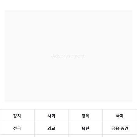
정치
사회
경제
국제
전국
외교
북한
금융·증권