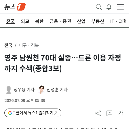
제
전국
외교
북한
금융ㆍ증권
산업
부동산
ITㆍ과학
전국
대구ㆍ경북
영주 남원천 70대 실종…드론 이용 자정
까지 수색(종합3보)
정우용 기자
신성훈 기자
2026.07.09 오후 05:39
가
구글에서 뉴스1 즐겨찾기