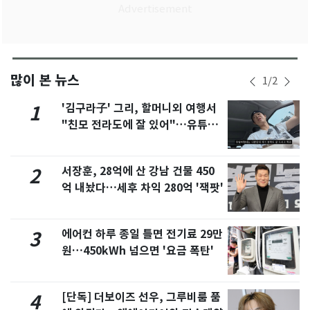
많이 본 뉴스
1
/
2
'김구라子' 그리, 할머니외 여행서
1
"친모 전라도에 잘 있어"…유튜브
서 언급
서장훈, 28억에 산 강남 건물 450
2
억 내놨다…세후 차익 280억 '잭팟'
에어컨 하루 종일 틀면 전기료 29만
3
원…450kWh 넘으면 '요금 폭탄'
[단독] 더보이즈 선우, 그루비룸 품
4