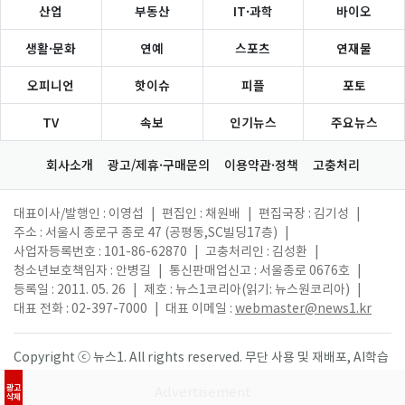
산업
부동산
IT·과학
바이오
생활·문화
연예
스포츠
연재물
오피니언
핫이슈
피플
포토
TV
속보
인기뉴스
주요뉴스
회사소개
광고/제휴·구매문의
이용약관·정책
고충처리
대표이사/발행인 : 이영섭
|
편집인 : 채원배
|
편집국장 : 김기성
|
주소 : 서울시 종로구 종로 47 (공평동,SC빌딩17층)
|
사업자등록번호 : 101-86-62870
|
고충처리인 : 김성환
|
청소년보호책임자 : 안병길
|
통신판매업신고 : 서울종로 0676호
|
등록일 : 2011. 05. 26
|
제호 : 뉴스1코리아(읽기: 뉴스원코리아)
|
대표 전화 : 02-397-7000
|
대표 이메일 :
webmaster@news1.kr
Copyright ⓒ 뉴스1. All rights reserved. 무단 사용 및 재배포, AI학습
활용 금지.
광고
삭제