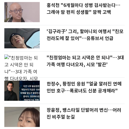
홍석천 "6개월마다 성병 검사받는다…
그래야 맘 편히 성생활" 깜짝 고백
'김구라子' 그리, 할머니외 여행서 "친모
전라도에 잘 있어"…유튜브서 언급
"친정엄마는 되고 시댁은 안 되냐"…3대
가족 여행 다녀오자, 시모 '발끈'
한정수, 황정민 응원 "얼굴 알려진 연예
인만 호구…폭로녀도 신분 공개해라"
장윤정, 뱅스타일 단발머리 변신…어려
진 비주얼 눈길