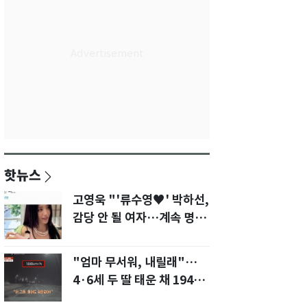
핫뉴스
고영욱 "'류수영♥' 박하선,
감당 안 될 여자…계속 명품
사 나를 것"
"엄마 무서워, 내릴래"…
4·6세 두 딸 태운 채 194
㎞/h 살인 질주[영상]