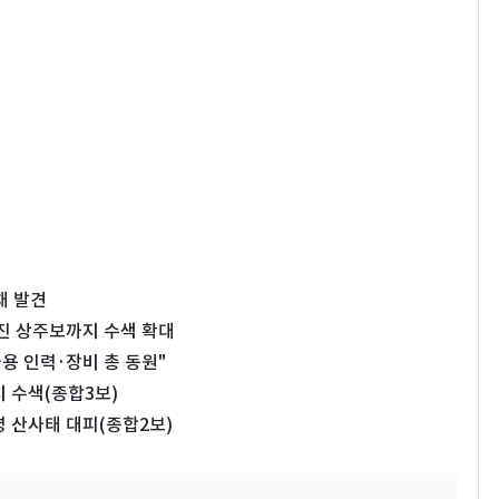
채 발견
어진 상주보까지 수색 확대
용 인력·장비 총 동원"
 수색(종합3보)
7명 산사태 대피(종합2보)