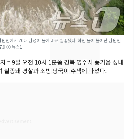
친 생리혈' 냉동고 보
관…"자궁 내부 궁금
해"
[단독] 경찰, '김부장'
8
제작사 회장 수사…자본
시장법 위반 의혹
남원천에서 70대 남성이 물에 빠져 실종됐다. 하천 물이 불어난 남원천
.9 ⓒ 뉴스1
'스스로 투명하게 홍명
9
보 뽑았다더니'…2년 만
자 = 9일 오전 10시 1분쯤 경북 영주시 풍기읍 성내
에 말 바꾼 이임생
려 실종돼 경찰과 소방 당국이 수색에 나섰다.
말다툼 하던 40대 친모
10
살해한 10대, 강아지까
지 목졸라 죽였다