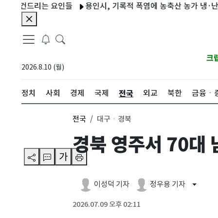
건드리는 요인들
용인시, 기록적 폭염에 농축산 농가 냉·난방시설
크
2026.8.10 (월)
전국
정치
사회
경제
국제
외교
북한
금융ㆍ
전국
대구ㆍ경북
경북 영주서 70대 
가
이성덕 기자
정우용 기자
2026.07.09 오후 02:11