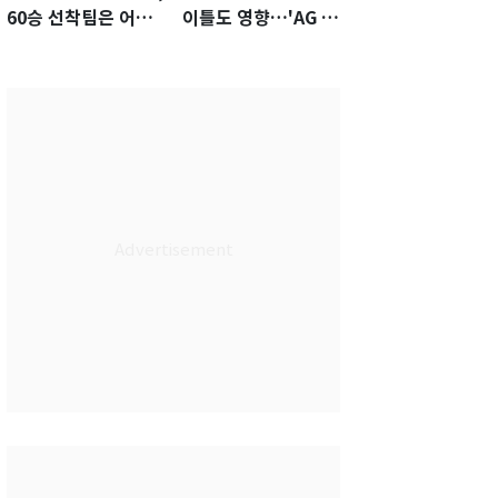
60승 선착팀은 어
이틀도 영향…'AG 차
디?…KS 직행 확률
출' 김도영·곽빈 울상
77.8%