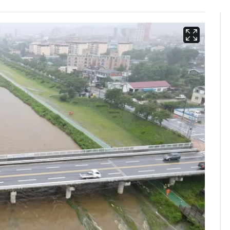
'도경완♥' 장윤정, 앞
6
머리 자르고 어려졌다…
근황 공개 [N샷]
회춘실험 억만장자, '여
7