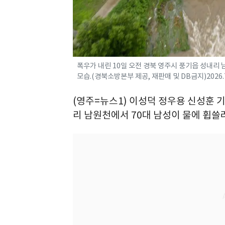
폭우가 내린 10일 오전 경북 영주시 풍기읍 성내리 
모습.(경북소방본부 제공, 재판매 및 DB금지)2026.7
(영주=뉴스1) 이성덕 정우용 신성훈 기
리 남원천에서 70대 남성이 물에 휩쓸