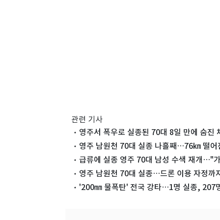
관련 기사
영주서 폭우로 실종된 70대 8일 만에 숨진 
영주 남원천 70대 실종 나흘째…76㎞ 떨
급류에 실종 영주 70대 남성 수색 재개…"가
영주 남원천 70대 실종…드론 이용 자정까지
'200㎜ 물폭탄' 전국 강타…1명 실종, 20