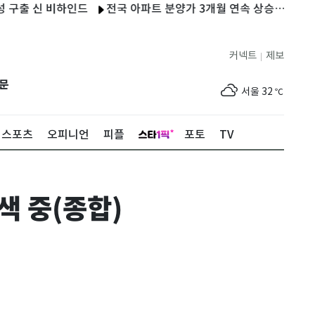
 신 비하인드
전국 아파트 분양가 3개월 연속 상승…서울 국평 평균
커넥트
제보
|
제주
32
℃
문
서울
32
℃
부산
29
℃
스포츠
오피니언
피플
포토
TV
대구
31
℃
인천
34
℃
색 중(종합)
광주
33
℃
대전
30
℃
울산
28
℃
강릉
24
℃
제주
32
℃