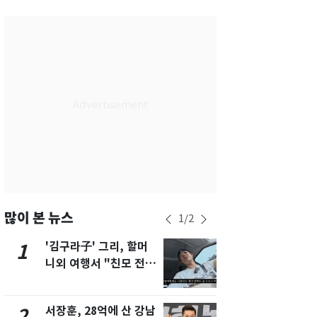
서울
32
℃
부산
29
℃
대구
31
℃
인천
34
℃
광주
33
℃
대전
30
℃
울산
28
℃
강릉
24
℃
많이 본 뉴스
1
/
2
제주
32
℃
'김구라子' 그리, 할머
'도경완♥' 
1
6
니외 여행서 "친모 전라
머리 자르고
도에 잘 있어"…유튜브
근황 공개 [
서 언급
서장훈, 28억에 산 강남
회춘실험 억만
2
7