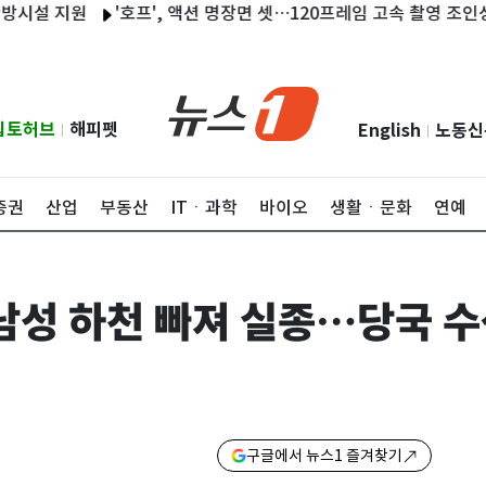
 지원
'호프', 액션 명장면 셋…120프레임 고속 촬영 조인성 구출
립토허브
해피펫
English
노동신
|
|
증권
산업
부동산
ITㆍ과학
바이오
생활ㆍ문화
연예
남성 하천 빠져 실종…당국 수
구글에서 뉴스1 즐겨찾기