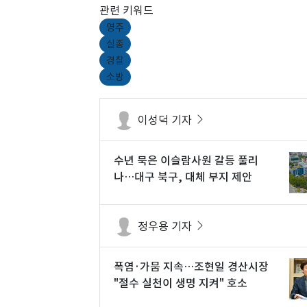
관련 키워드
영주
실종
경찰
소방
이성덕 기자
수년 묵은 이슬람사원 갈등 풀리
나…대구 북구, 대체 부지 제안
정우용 기자
폭염·가뭄 지속…조현일 경산시장
"절수 실천이 생명 지켜" 호소