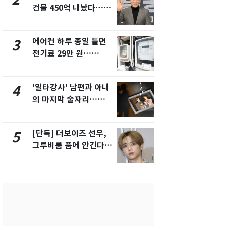
건물 450억 내놨다…세
친 생리혈' 냉동고 보
후 차익 280억 '잭팟'
관…"자궁 
해"
에어컨 하루 종일 틀면
[단독] 경찰,
3
8
전기료 29만 원…
제작사 회장
450kWh 넘으면 '요금
시장법 위반
폭탄'
'일타강사' 남편과 아내
'스스로 투
4
9
의 마지막 술자리…비극
보 뽑았다더
으로 끝나버린 17년
에 말 바꾼 
[단독] 더보이즈 선우,
말다툼 하던 
5
10
그루비룸 품에 안긴다…
살해한 10대
앳에어리어와 전속계약
지 목졸라 