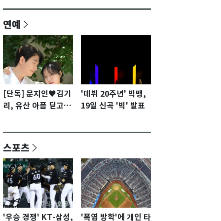
연예
[단독] 문지인♥김기
'데뷔 20주년' 빅뱅,
리, 유산 아픔 딛고 결
19일 신곡 '빅' 발표
혼 2년 만에 부모됐
다…7일 득남
스포츠
'우승 경쟁' KT-삼성,
'폭염 방학'에 개인 타