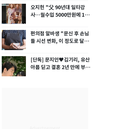
오지헌 "父 90년대 일타강
사…월수입 5000만원에 100
평대 집" 금수저 고백
편의점 알바생 "문신 후 손님
들 시선 변화, 이 정도로 달라
질 줄 몰랐다"
[단독] 문지인♥김기리, 유산
아픔 딛고 결혼 2년 만에 부모
됐다…7일 득남