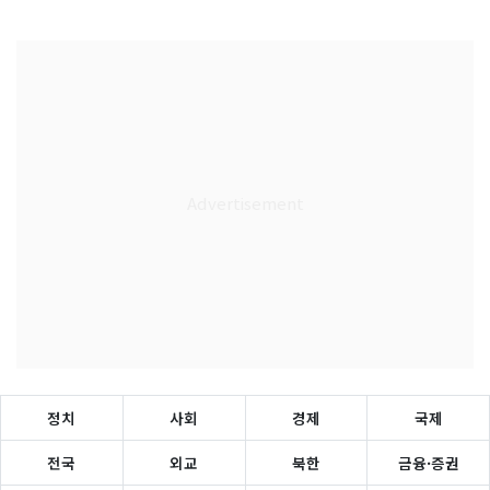
정치
사회
경제
국제
전국
외교
북한
금융·증권