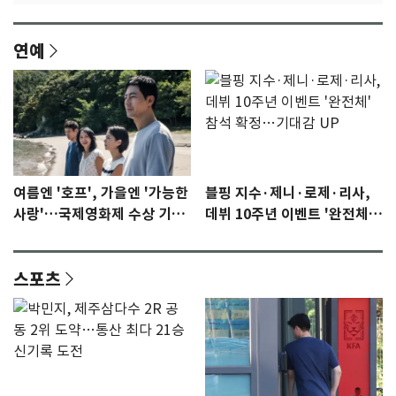
연예
여름엔 '호프', 가을엔 '가능한
블핑 지수·제니·로제·리사,
사랑'…국제영화제 수상 기대
데뷔 10주년 이벤트 '완전체'
감 [N이슈]
참석 확정…기대감 UP
스포츠