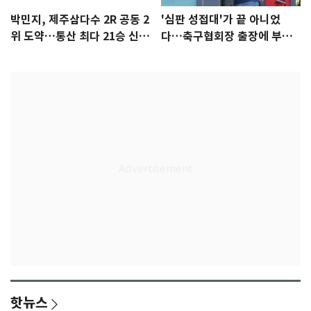
박민지, 제주삼다수 2R 공동 2
'심판 성접대'가 끝 아니었
위 도약…통산 최다 21승 신기
다…축구협회장 출장에 부인
록 도전
3회 동반 '펑펑'
핫뉴스