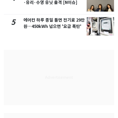
·유리·수영 유닛 출격 [N이슈]
에어컨 하루 종일 틀면 전기료 29만
5
원…450kWh 넘으면 '요금 폭탄'