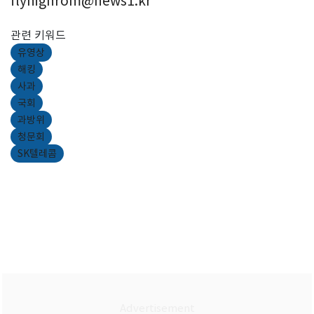
flyhighrom@news1.kr
관련 키워드
유영상
해킹
사과
국회
과방위
청문회
SK텔레콤