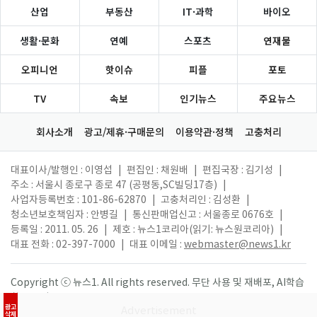
산업
부동산
IT·과학
바이오
생활·문화
연예
스포츠
연재물
오피니언
핫이슈
피플
포토
TV
속보
인기뉴스
주요뉴스
회사소개
광고/제휴·구매문의
이용약관·정책
고충처리
대표이사/발행인 : 이영섭
|
편집인 : 채원배
|
편집국장 : 김기성
|
주소 : 서울시 종로구 종로 47 (공평동,SC빌딩17층)
|
사업자등록번호 : 101-86-62870
|
고충처리인 : 김성환
|
청소년보호책임자 : 안병길
|
통신판매업신고 : 서울종로 0676호
|
등록일 : 2011. 05. 26
|
제호 : 뉴스1코리아(읽기: 뉴스원코리아)
|
대표 전화 : 02-397-7000
|
대표 이메일 :
webmaster@news1.kr
Copyright ⓒ 뉴스1. All rights reserved. 무단 사용 및 재배포, AI학습
활용 금지.
광고
삭제