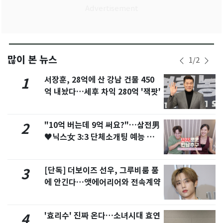
많이 본 뉴스
1
/
2
서장훈, 28억에 산 강남 건물 450
1
억 내놨다…세후 차익 280억 '잭팟'
"10억 버는데 9억 써요?"…삼전男
2
♥닉스女 3:3 단체소개팅 예능 화
제
[단독] 더보이즈 선우, 그루비룸 품
3
에 안긴다…앳에어리어와 전속계약
'효리수' 진짜 온다…소녀시대 효연
4