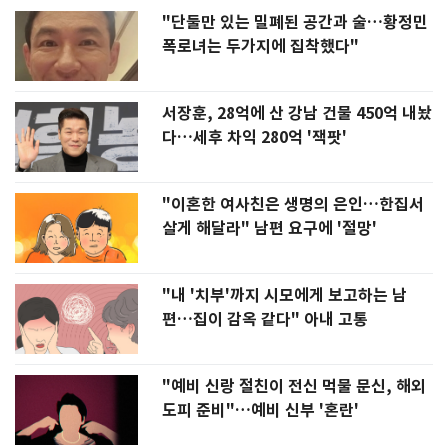
"단둘만 있는 밀폐된 공간과 술…황정민
폭로녀는 두가지에 집착했다"
서장훈, 28억에 산 강남 건물 450억 내놨
다…세후 차익 280억 '잭팟'
"이혼한 여사친은 생명의 은인…한집서
살게 해달라" 남편 요구에 '절망'
"내 '치부'까지 시모에게 보고하는 남
편…집이 감옥 같다" 아내 고통
"예비 신랑 절친이 전신 먹물 문신, 해외
도피 준비"…예비 신부 '혼란'