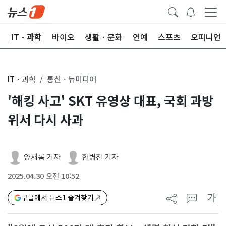
산
ITㆍ과학
바이오
생활ㆍ문화
연예
스포츠
오피니언
ITㆍ과학
통신ㆍ뉴미디어
'해킹 사고' SKT 유영상 대표, 국회 과방
위서 다시 사과
양새롬 기자
한병찬 기자
2025.04.30 오전 10:52
가
구글에서 뉴스1 즐겨찾기