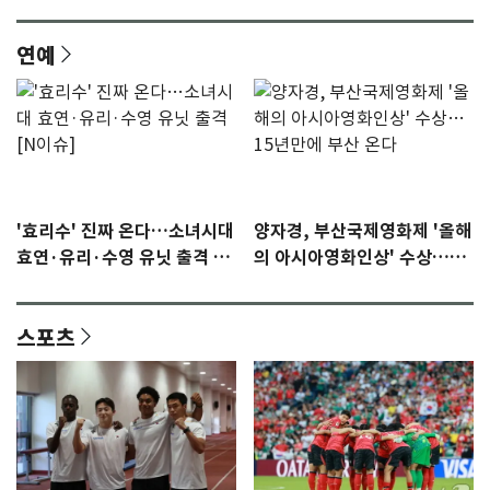
연예
'효리수' 진짜 온다…소녀시대
양자경, 부산국제영화제 '올해
효연·유리·수영 유닛 출격 [N
의 아시아영화인상' 수상…15
이슈]
년만에 부산 온다
스포츠