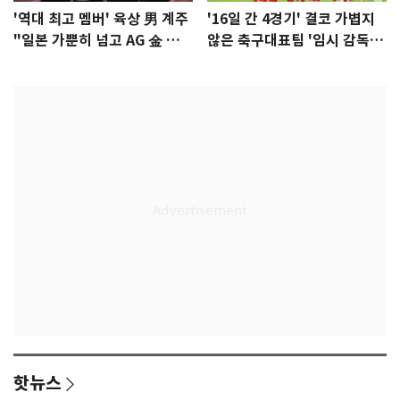
'역대 최고 멤버' 육상 男 계주
'16일 간 4경기' 결코 가볍지
"일본 가뿐히 넘고 AG 金 따겠
않은 축구대표팀 '임시 감독'
다"
무게
핫뉴스