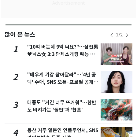
많이 본 뉴스
1
/
2
"10억 버는데 9억 써요?"…삼전男
1
♥닉스女 3:3 단체소개팅 예능 화
제
"배우계 기강 잡아달라"…'4년 공
2
백' 수애, SNS 오픈·프로필 공개
화제
태풍도 "거긴 너무 뜨거워"…한반
3
도 비켜가는 '돌핀'과 '찬홈'
용산 거주 일본인 인플루언서, SNS
4