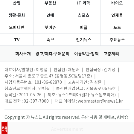
산업
부동산
IT·과학
바이오
생활·문화
연예
스포츠
연재물
오피니언
핫이슈
피플
포토
TV
속보
인기뉴스
주요뉴스
회사소개
광고/제휴·구매문의
이용약관·정책
고충처리
대표이사/발행인 : 이영섭
|
편집인 : 채원배
|
편집국장 : 김기성
|
주소 : 서울시 종로구 종로 47 (공평동,SC빌딩17층)
|
사업자등록번호 : 101-86-62870
|
고충처리인 : 김성환
|
청소년보호책임자 : 안병길
|
통신판매업신고 : 서울종로 0676호
|
등록일 : 2011. 05. 26
|
제호 : 뉴스1코리아(읽기: 뉴스원코리아)
|
대표 전화 : 02-397-7000
|
대표 이메일 :
webmaster@news1.kr
Copyright ⓒ 뉴스1. All rights reserved. 무단 사용 및 재배포, AI학습
활용 금지.
광고
삭제