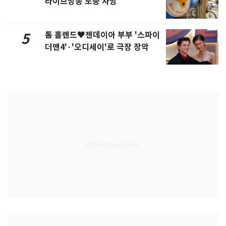
라이브방송 도중 사망
톰 홀랜드♥젠데이아 부부 '스파이
5
더맨4'·'오디세이'로 극장 장악