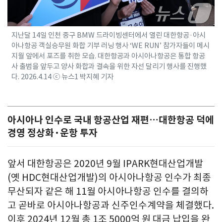
지난달 14일 인천 중구 BMW 드라이빙센터에서 열린 대한항공·아시
아나항공 객실승무원 화합 기부 러닝 행사 ‘WE RUN’ 참가자들이 메시
지월 앞에서 포즈를 취한 모습. 대한항공과 아시아나항공은 통합 항공
사 출범을 앞두고 양사 화합과 결속을 위한 자선 달리기 행사를 진행했
다. 2026.4.14 ⓒ 뉴스1 박지혜 기자
아시아나 인수로 국내 항공산업 재편…대한항공 덕에
경영 정상화·운항 투자
앞서 대한항공은 2020년 9월 IPARK현대산업개발
(옛 HDC현대산업개발)의 아시아나항공 인수가 최종
무산되자 같은 해 11월 아시아나항공 인수를 결의하
고 곧바로 아시아나항공과 신주인수계약을 체결했다.
이후 2024년 12월 총 1조 5000억 원 대금 납입을 완