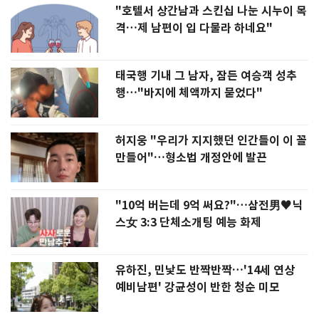
"호텔서 상간남과 스킨십 나눈 시누이 목
격…제 남편이 입 다물라 하네요"
태국행 기내 그 남자, 잠든 여승객 성추
행…"바지에 체액까지 묻었다"
허지웅 "우리가 지지했던 인간들이 이 꼴
만들어"…형소법 개정안에 발끈
"10억 버는데 9억 써요?"…삼전男♥닉
스女 3:3 단체소개팅 예능 화제
유하진, 민낯도 반짝반짝…'14세 연상
예비남편' 강균성이 반한 청순 미모