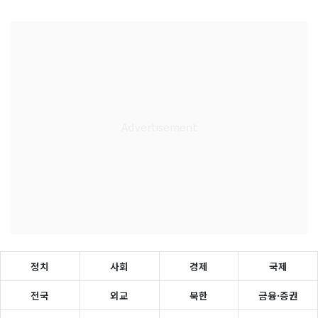
정치
사회
경제
국제
전국
외교
북한
금융·증권