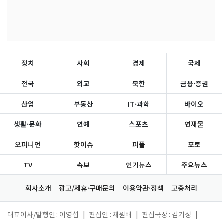
정치
사회
경제
국제
전국
외교
북한
금융·증권
산업
부동산
IT·과학
바이오
생활·문화
연예
스포츠
연재물
오피니언
핫이슈
피플
포토
TV
속보
인기뉴스
주요뉴스
회사소개
광고/제휴·구매문의
이용약관·정책
고충처리
대표이사/발행인 : 이영섭
|
편집인 : 채원배
|
편집국장 : 김기성
|