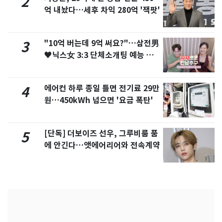
2
억 내놨다…세후 차익 280억 '잭팟'
"10억 버는데 9억 써요?"…삼전男
3
♥닉스女 3:3 단체소개팅 예능 화
제
에어컨 하루 종일 틀면 전기료 29만
4
원…450kWh 넘으면 '요금 폭탄'
[단독] 더보이즈 선우, 그루비룸 품
5
에 안긴다…앳에어리어와 전속계약