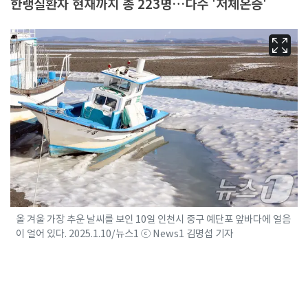
한랭질환자 현재까지 총 223명…다수 '저체온증'
올 겨울 가장 추운 날씨를 보인 10일 인천시 중구 예단포 앞바다에 얼음
이 얼어 있다. 2025.1.10/뉴스1 ⓒ News1 김명섭 기자