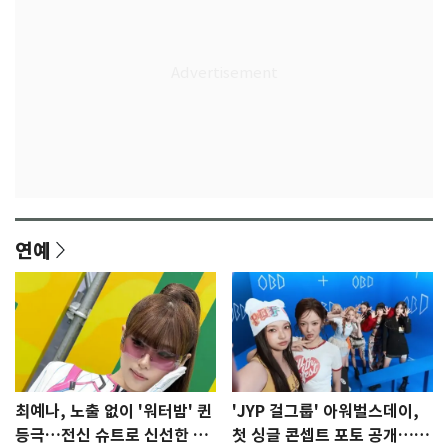
연예
최예나, 노출 없이 '워터밤' 퀸
'JYP 걸그룹' 아워벌스데이,
등극…전신 슈트로 신선한 충
첫 싱글 콘셉트 포토 공개…청