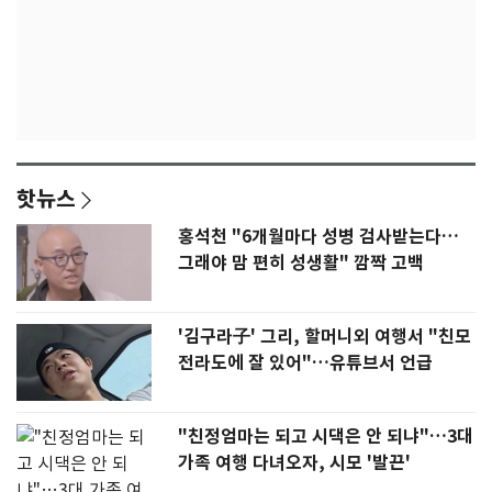
핫뉴스
홍석천 "6개월마다 성병 검사받는다…
그래야 맘 편히 성생활" 깜짝 고백
'김구라子' 그리, 할머니외 여행서 "친모
전라도에 잘 있어"…유튜브서 언급
"친정엄마는 되고 시댁은 안 되냐"…3대
가족 여행 다녀오자, 시모 '발끈'