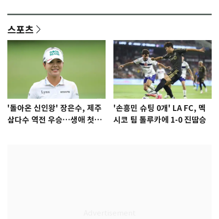
격 [N샷]
량·키치
스포츠
'돌아온 신인왕' 장은수, 제주
'손흥민 슈팅 0개' LA FC, 멕
삼다수 역전 우승…생애 첫승
시코 팀 톨루카에 1-0 진땀승
감격