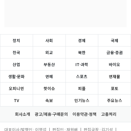
정치
사회
경제
국제
전국
외교
북한
금융·증권
산업
부동산
IT·과학
바이오
생활·문화
연예
스포츠
연재물
오피니언
핫이슈
피플
포토
TV
속보
인기뉴스
주요뉴스
회사소개
광고/제휴·구매문의
이용약관·정책
고충처리
대표이사/발행인 : 이영섭
|
편집인 : 채원배
|
편집국장 : 김기성
|