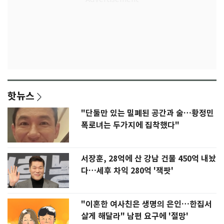
핫뉴스
"단둘만 있는 밀폐된 공간과 술…황정민
폭로녀는 두가지에 집착했다"
서장훈, 28억에 산 강남 건물 450억 내놨
다…세후 차익 280억 '잭팟'
"이혼한 여사친은 생명의 은인…한집서
살게 해달라" 남편 요구에 '절망'