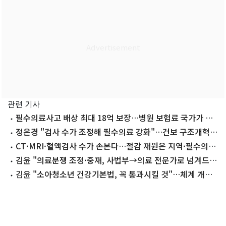
관련 기사
필수의료사고 배상 최대 18억 보장…병원 보험료 국가가 전
액 지원
정은경 "검사 수가 조정해 필수의료 강화"…건보 구조개혁
시동(종합)
CT·MRI·혈액검사 수가 손본다…절감 재원은 지역·필수의료
에 투입
김윤 "의료분쟁 조정·중재, 사법부→의료 전문가로 넘겨드릴
것"
김윤 "소아청소년 건강기본법, 꼭 통과시킬 것"…체계 개선
강조