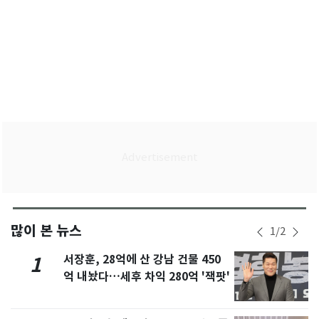
많이 본 뉴스
1
/
2
서장훈, 28억에 산 강남 건물 450
1
억 내놨다…세후 차익 280억 '잭팟'