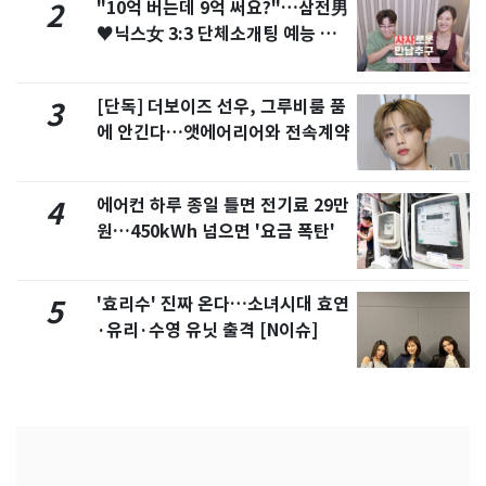
"10억 버는데 9억 써요?"…삼전男
2
♥닉스女 3:3 단체소개팅 예능 화
제
[단독] 더보이즈 선우, 그루비룸 품
3
에 안긴다…앳에어리어와 전속계약
에어컨 하루 종일 틀면 전기료 29만
4
원…450kWh 넘으면 '요금 폭탄'
'효리수' 진짜 온다…소녀시대 효연
5
·유리·수영 유닛 출격 [N이슈]