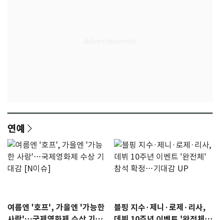
연예
여름엔 '호프', 가을엔 '가능한
블핑 지수·제니·로제·리사,
사랑'…국제영화제 수상 기대
데뷔 10주년 이벤트 '완전체'