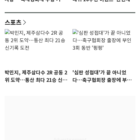
감 [N이슈]
참석 확정…기대감 UP
스포츠
박민지, 제주삼다수 2R 공동 2
'심판 성접대'가 끝 아니었
위 도약…통산 최다 21승 신기
다…축구협회장 출장에 부인
록 도전
3회 동반 '펑펑'