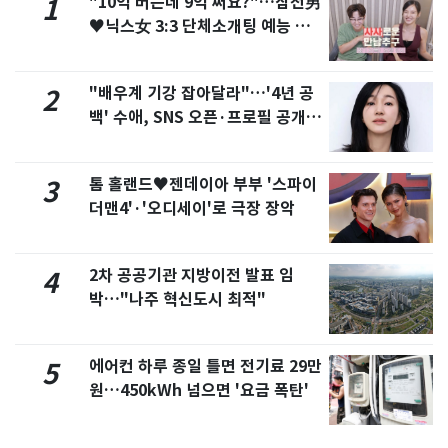
"10억 버는데 9억 써요?"…삼전男
1
♥닉스女 3:3 단체소개팅 예능 화
제
"배우계 기강 잡아달라"…'4년 공
2
백' 수애, SNS 오픈·프로필 공개
화제
톰 홀랜드♥젠데이아 부부 '스파이
3
더맨4'·'오디세이'로 극장 장악
2차 공공기관 지방이전 발표 임
4
박…"나주 혁신도시 최적"
에어컨 하루 종일 틀면 전기료 29만
5
원…450kWh 넘으면 '요금 폭탄'