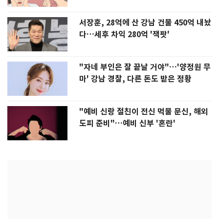
서장훈, 28억에 산 강남 건물 450억 내놨
다…세후 차익 280억 '잭팟'
"자네 부인은 잘 끝날 거야"…'양정원 무
마' 강남 경찰, 다른 돈도 받은 정황
"예비 신랑 절친이 전신 먹물 문신, 해외
도피 준비"…예비 신부 '혼란'