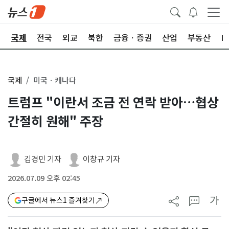
제
국제
전국
외교
북한
금융ㆍ증권
산업
부동산
I
국제
미국ㆍ캐나다
트럼프 "이란서 조금 전 연락 받아…협상
간절히 원해" 주장
김경민 기자
이창규 기자
2026.07.09 오후 02:45
가
구글에서 뉴스1 즐겨찾기