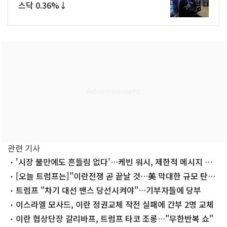
스닥 0.36%↓
관련 기사
'시장 불만에도 흔들림 없다'…케빈 워시, 제한적 메시지 고
수할 듯
[오늘 트럼프는]"이란전쟁 곧 끝날 것…美 막대한 규모 탄약
보유"
트럼프 "차기 대선 밴스 당선시켜야"…기부자들에 당부
이스라엘 모사드, 이란 정권교체 작전 실패에 간부 2명 교체
이란 협상단장 갈리바프, 트럼프 타코 조롱…"무한반복 쇼"