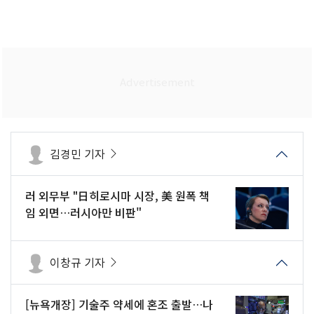
김경민 기자
러 외무부 "日히로시마 시장, 美 원폭 책
임 외면…러시아만 비판"
이창규 기자
[뉴욕개장] 기술주 약세에 혼조 출발…나