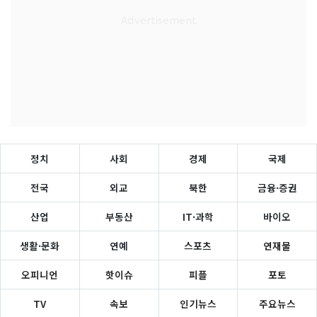
정치
사회
경제
국제
전국
외교
북한
금융·증권
산업
부동산
IT·과학
바이오
생활·문화
연예
스포츠
연재물
오피니언
핫이슈
피플
포토
TV
속보
인기뉴스
주요뉴스