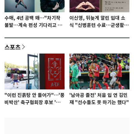
수애, 4년 공백 왜…"차기작
이신영, 뒤늦게 알린 입대 소
불발…계속 편성 기다리고 있
식 "신병훈련 수료…군생활
다"
집중"
스포츠
"이런 진흙탕 안 들어가"…'풍
'남아공 졸전' 처음 입 연 김민
비박산' 축구협회장 후보 '실
재 "선수들도 못 하기는 했다"
종'