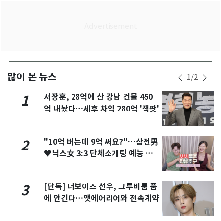
많이 본 뉴스
1
/
2
서장훈, 28억에 산 강남 건물 450
1
억 내놨다…세후 차익 280억 '잭팟'
"10억 버는데 9억 써요?"…삼전男
2
♥닉스女 3:3 단체소개팅 예능 화
제
[단독] 더보이즈 선우, 그루비룸 품
3
에 안긴다…앳에어리어와 전속계약