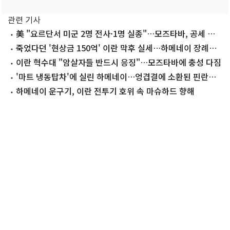
관련 기사
美 "요르단서 미군 2명 전사·1명 실종"…모즈타바, 공세 강
화 예고(종합)
죽었다던 '현상금 150억' 이란 막후 실세…하메네이 장례식
등장
이란 혁수대 "암살자들 반드시 응징"…모즈타바에 충성 다짐
'마트 냉동탑차'에 실린 하메네이…엉겹결에 소환된 핀란드
업체
하메네이 운구기, 이란 전투기 호위 속 마슈하드 향해