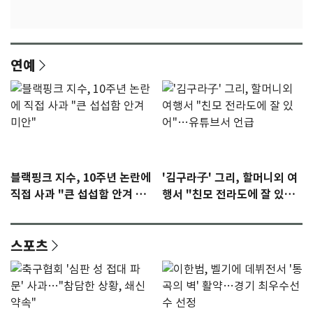
연예
블랙핑크 지수, 10주년 논란에
'김구라子' 그리, 할머니외 여
직접 사과 "큰 섭섭함 안겨 미
행서 "친모 전라도에 잘 있
안"
어"…유튜브서 언급
스포츠