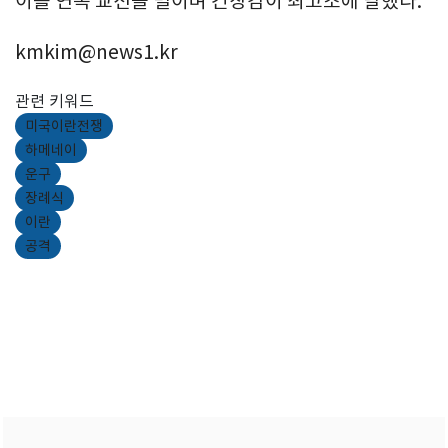
이틀 연속 교전을 벌이며 긴장감이 최고조에 달했다.
kmkim@news1.kr
관련 키워드
미국이란전쟁
하메네이
운구
장례식
이란
공격