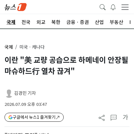
제
국제
전국
외교
북한
금융ㆍ증권
산업
부동산
I
국제
미국ㆍ캐나다
이란 "美 교량 공습으로 하메네이 안장될
마슈하드行 열차 끊겨"
김경민 기자
2026.07.09 오후 03:47
가
구글에서 뉴스1 즐겨찾기