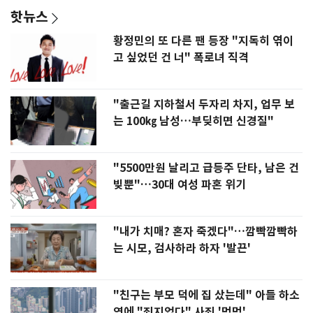
핫뉴스
황정민의 또 다른 팬 등장 "지독히 엮이
고 싶었던 건 너" 폭로녀 직격
"출근길 지하철서 두자리 차지, 업무 보
는 100㎏ 남성…부딪히면 신경질"
"5500만원 날리고 급등주 단타, 남은 건
빚뿐"…30대 여성 파혼 위기
"내가 치매? 혼자 죽겠다"…깜빡깜빡하
는 시모, 검사하라 하자 '발끈'
"친구는 부모 덕에 집 샀는데" 아들 하소
연에 "죄지었다" 사죄 '먹먹'