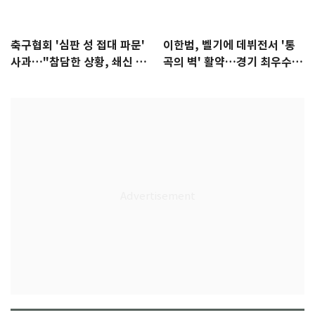
축구협회 '심판 성 접대 파문'
이한범, 벨기에 데뷔전서 '통
사과…"참담한 상황, 쇄신 약
곡의 벽' 활약…경기 최우수선
속"
수 선정