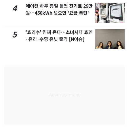
에어컨 하루 종일 틀면 전기료 29만
4
원…450kWh 넘으면 '요금 폭탄'
'효리수' 진짜 온다…소녀시대 효연
5
·유리·수영 유닛 출격 [N이슈]