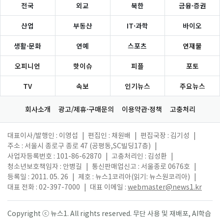
전국
외교
북한
금융·증권
산업
부동산
IT·과학
바이오
생활·문화
연예
스포츠
연재물
오피니언
핫이슈
피플
포토
TV
속보
인기뉴스
주요뉴스
회사소개
광고/제휴·구매문의
이용약관·정책
고충처리
대표이사/발행인 : 이영섭
|
편집인 : 채원배
|
편집국장 : 김기성
|
주소 : 서울시 종로구 종로 47 (공평동,SC빌딩17층)
|
사업자등록번호 : 101-86-62870
|
고충처리인 : 김성환
|
청소년보호책임자 : 안병길
|
통신판매업신고 : 서울종로 0676호
|
등록일 : 2011. 05. 26
|
제호 : 뉴스1코리아(읽기: 뉴스원코리아)
|
대표 전화 : 02-397-7000
|
대표 이메일 :
webmaster@news1.kr
Copyright ⓒ 뉴스1. All rights reserved. 무단 사용 및 재배포, AI학습