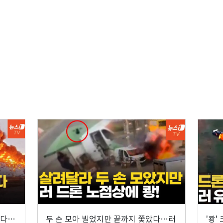
렸다…
두 손 모아 빌었지만 끝까지 쫓았다…러
'쾅