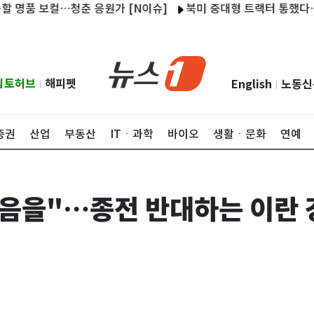
보컬…청춘 응원가 [N이슈]
북미 중대형 트랙터 통했다…TYM, 상
립토허브
해피펫
English
노동신
|
|
증권
산업
부동산
ITㆍ과학
바이오
생활ㆍ문화
연예
음을"…종전 반대하는 이란 강