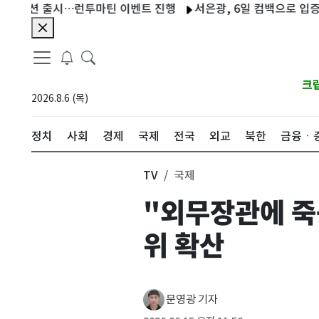
 출시…런투마틴 이벤트 진행
서은광, 6일 컴백으로 입증할 명품 
크
2026.8.6 (목)
정치
사회
경제
국제
전국
외교
북한
금융ㆍ
TV
국제
"외무장관에 죽
위 확산
문영광 기자