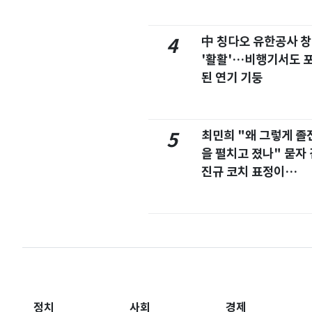
이유
中 칭다오 유한공사 
4
'활활'…비행기서도 
된 연기 기둥
최민희 "왜 그렇게 졸
5
을 펼치고 졌나" 묻자 
진규 코치 표정이…
정치
사회
경제