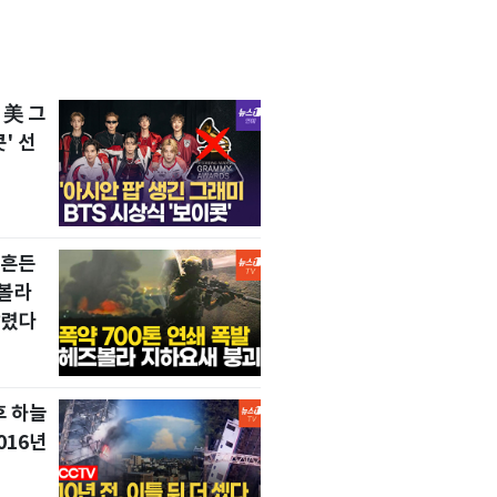
 美 그
' 선
뒤흔든
즈볼라
날렸다
후 하늘
016년