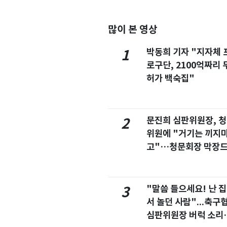
많이 본 영상
박동희 기자 "지자체 
1
로구단, 2100억짜리 
허가 백숙집"
문진희 심판위원장, 
2
위원에 "거기는 끼지
고"…청문회장 막장
마
"말씀 들으세요! 난 
3
서 놀던 사람"...축구
심판위원장 버럭 소리