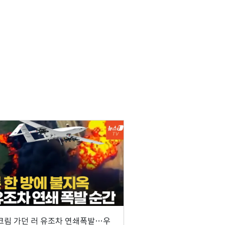
' 크림 가던 러 유조차 연쇄폭발…우