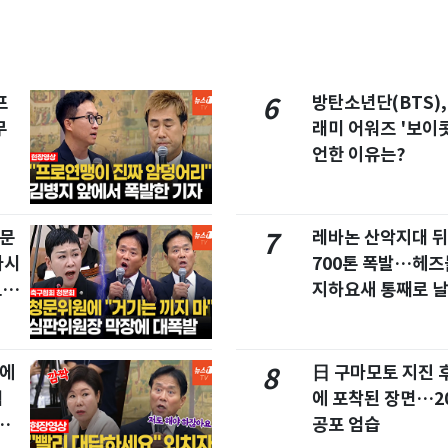
프
방탄소년단(BTS),
6
무
래미 어워즈 '보이콧
언한 이유는?
청문
레바논 산악지대 
7
마시
700톤 폭발…헤
드라
지하요새 통째로 
집에
日 구마모토 지진 
8
협
에 포착된 장면…2
친
공포 엄습