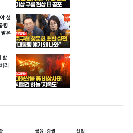
야 설
통령
 말은
 발
 버리
한
금융·증권
산업