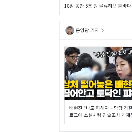
18일 동안 5조 원 물류허브 불바다
문영광 기자
배현진 "나도 피해자…담당 경찰
로그에 소설처럼 진술조사 게재