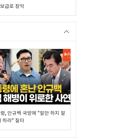
 보급로 장악
령, 안규백 국방에 "말만 하지 말
리 하라" 질타