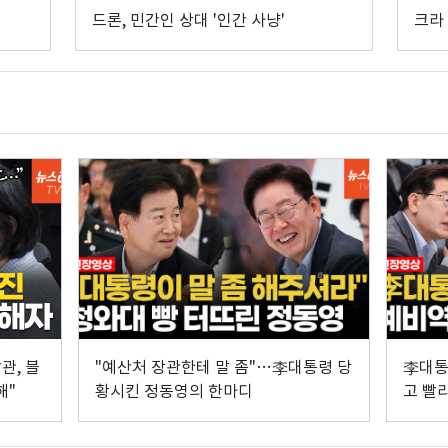
드론, 민간인 상대 '인간 사냥'
크라
관, 블
"예산처 장관한테 말 좀"…李대통령 당
李대통
해"
황시킨 정동영의 한마디
고 빨