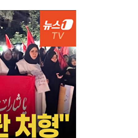
부산
31
℃
대구
32
℃
인천
34
℃
광주
32
℃
대전
32
℃
울산
30
℃
강릉
28
℃
제주
28
℃