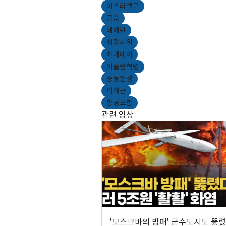
이스라엘군
공습
테헤란
히잡시위
하메네이
이슬람혁명
중동전쟁
미해군
항공모함
관련 영상
'모스크바의 방패' 군수도시도 뚫