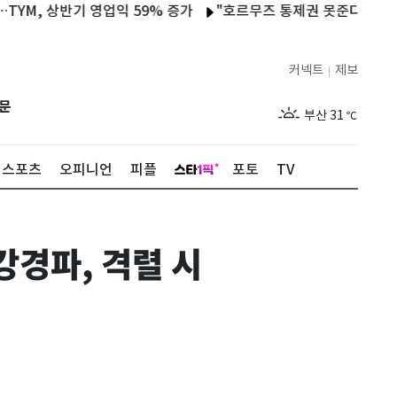
반기 영업익 59% 증가
"호르무즈 통제권 못준다" 이란 3개 세력
제주
28
℃
커넥트
제보
|
서울
32
℃
문
부산
31
℃
대구
32
℃
스포츠
오피니언
피플
포토
TV
인천
34
℃
광주
32
℃
경파, 격렬 시
대전
32
℃
울산
30
℃
강릉
28
℃
제주
28
℃
서울
32
℃