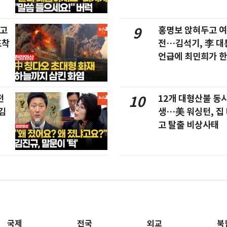
창고
홍명보 앉혀두고 여
9
포착
전…김석기, 李 대
언급에 최민희가 한
전
12개 대형산불 동시
10
김
생…美 워싱턴, 집
고 탈출 비상사태
국제
전국
외교
북