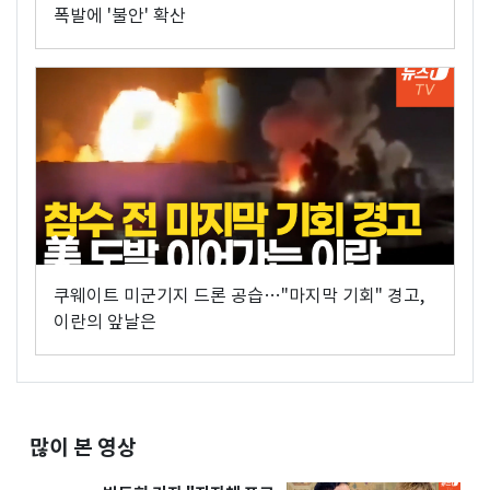
폭발에 '불안' 확산
쿠웨이트 미군기지 드론 공습…"마지막 기회" 경고,
이란의 앞날은
많이 본 영상