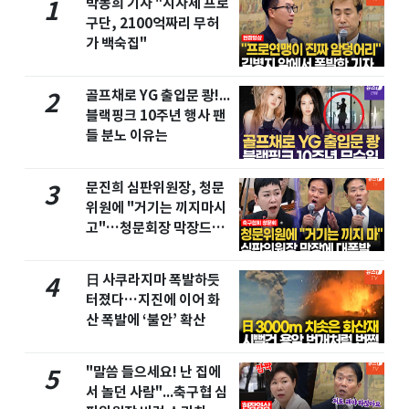
박동희 기자 "지자체 프로
1
구단, 2100억짜리 무허
가 백숙집"
골프채로 YG 출입문 쾅!...
2
블랙핑크 10주년 행사 팬
들 분노 이유는
문진희 심판위원장, 청문
3
위원에 "거기는 끼지마시
고"…청문회장 막장드라
마
日 사쿠라지마 폭발하듯
4
터졌다…지진에 이어 화
산 폭발에 ‘불안’ 확산
"말씀 들으세요! 난 집에
5
서 놀던 사람"...축구협 심