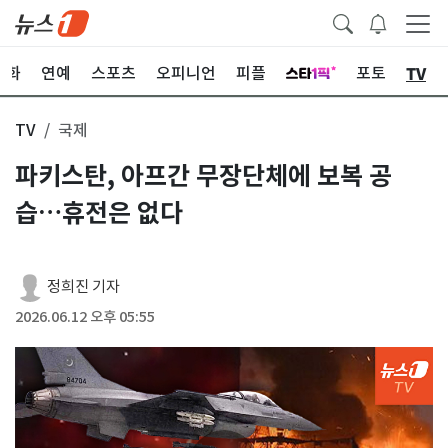
TV
문화
연예
스포츠
오피니언
피플
포토
TV
국제
파키스탄, 아프간 무장단체에 보복 공
습…휴전은 없다
정희진 기자
2026.06.12 오후 05:55