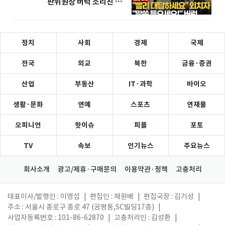
판위원장 버럭 소리친 이
유
정치
사회
경제
국제
전국
외교
북한
금융·증권
산업
부동산
IT·과학
바이오
생활·문화
연예
스포츠
연재물
오피니언
핫이슈
피플
포토
TV
속보
인기뉴스
주요뉴스
회사소개
광고/제휴·구매문의
이용약관·정책
고충처리
대표이사/발행인 : 이영섭
|
편집인 : 채원배
|
편집국장 : 김기성
|
주소 : 서울시 종로구 종로 47 (공평동,SC빌딩17층)
|
사업자등록번호 : 101-86-62870
|
고충처리인 : 김성환
|