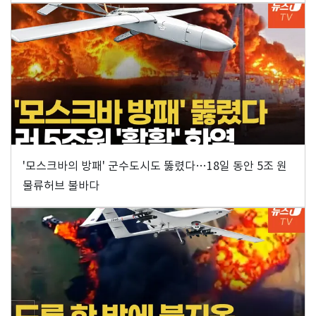
'모스크바의 방패' 군수도시도 뚫렸다…18일 동안 5조 원
물류허브 불바다