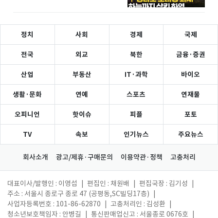
정치
사회
경제
국제
전국
외교
북한
금융·증권
산업
부동산
IT·과학
바이오
생활·문화
연예
스포츠
연재물
오피니언
핫이슈
피플
포토
TV
속보
인기뉴스
주요뉴스
회사소개
광고/제휴·구매문의
이용약관·정책
고충처리
대표이사/발행인 : 이영섭
|
편집인 : 채원배
|
편집국장 : 김기성
|
주소 : 서울시 종로구 종로 47 (공평동,SC빌딩17층)
|
사업자등록번호 : 101-86-62870
|
고충처리인 : 김성환
|
청소년보호책임자 : 안병길
|
통신판매업신고 : 서울종로 0676호
|