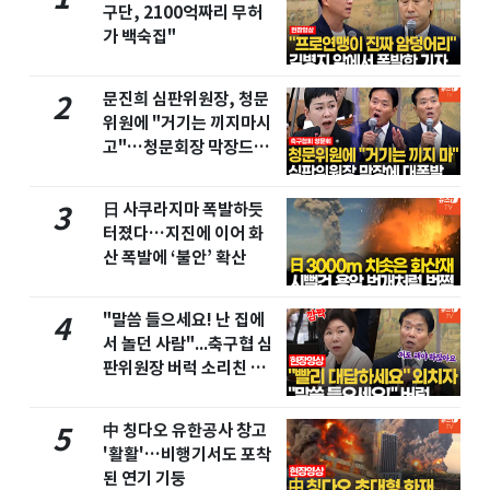
구단, 2100억짜리 무허
가 백숙집"
문진희 심판위원장, 청문
2
위원에 "거기는 끼지마시
고"…청문회장 막장드라
마
日 사쿠라지마 폭발하듯
3
터졌다…지진에 이어 화
산 폭발에 ‘불안’ 확산
"말씀 들으세요! 난 집에
4
서 놀던 사람"...축구협 심
판위원장 버럭 소리친 이
유
中 칭다오 유한공사 창고
5
'활활'…비행기서도 포착
된 연기 기둥