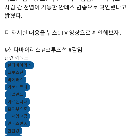
사람 간 전염이 가능한 안데스 변종으로 확인됐다고
밝혔다.
더 자세한 내용을 뉴스1TV 영상으로 확인해보자.
#한타바이러스 #크루즈선 #감염
관련 키워드
한타바이러스
크루즈선
바이러스
카보베르데
네덜란드
아르헨티나
혼디우스호
대서양고립
안데스변종
한탄강