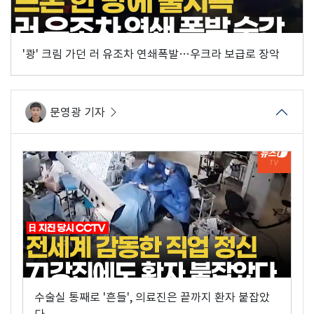
'쾅' 크림 가던 러 유조차 연쇄폭발…우크라 보급로 장악
문영광 기자
수술실 통째로 '흔들', 의료진은 끝까지 환자 붙잡았