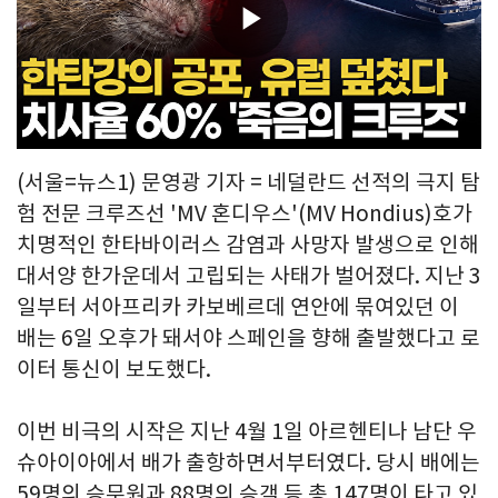
Play
Video
(서울=뉴스1) 문영광 기자 = 네덜란드 선적의 극지 탐
험 전문 크루즈선 'MV 혼디우스'(MV Hondius)호가
치명적인 한타바이러스 감염과 사망자 발생으로 인해
대서양 한가운데서 고립되는 사태가 벌어졌다. 지난 3
일부터 서아프리카 카보베르데 연안에 묶여있던 이
배는 6일 오후가 돼서야 스페인을 향해 출발했다고 로
이터 통신이 보도했다.
이번 비극의 시작은 지난 4월 1일 아르헨티나 남단 우
슈아이아에서 배가 출항하면서부터였다. 당시 배에는
59명의 승무원과 88명의 승객 등 총 147명이 타고 있