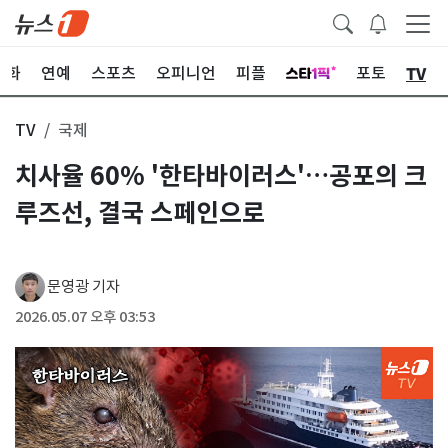
TV
문화
연예
스포츠
오피니언
피플
포토
TV
국제
치사율 60% '한타바이러스'…공포의 크
루즈선, 결국 스페인으로
문영광 기자
2026.05.07 오후 03:53