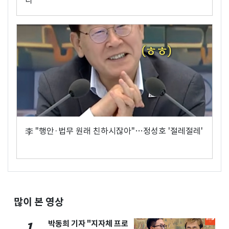
다
李 "행안·법무 원래 친하시잖아"…정성호 '절레절레'
많이 본 영상
박동희 기자 "지자체 프로
1