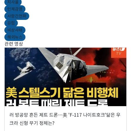
치사율
인체감염
사람간전파
유럽
비상사태
해외뉴스
관련 영상
러 방공망 흔든 제트 드론…美 'F-117 나이트호크'닮은 우
크라 신형 무기 정체는?