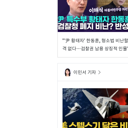
"'尹 황태자' 한동훈, 형소법 비난할
격 없다…검찰권 남용 상징적 인물"
트앤뷰 이해식]
이민서 기자