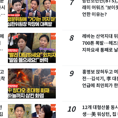
청문
방탄소년단(BTS),
7
마시
래미 어워즈 '보이콧
드라
언한 이유는?
집에
레바논 산악지대 
8
협
700톤 폭발…헤
친
지하요새 통째로 
창고
홍명보 앉혀두고 여
9
포착
전…김석기, 李 대
언급에 최민희가 한
전
12개 대형산불 동시
10
김
생…美 워싱턴, 집