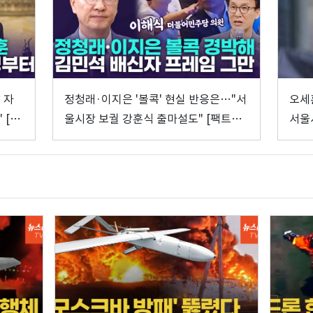
 자
정청래·이지은 '볼콕' 현실 반응은…"서
오세
 [팩
울시장 보궐 강훈식 출마설도" [팩트앤
서울
뷰 이해식]
이해