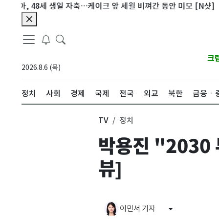
48세 생일 자축…케이크 앞 세월 비껴간 동안 미모 [N샷]
군산 2
크
2026.8.6 (목)
정치
사회
경제
국제
전국
외교
북한
금융ㆍ
TV
정치
박용진 "2030
뷰]
이민서 기자