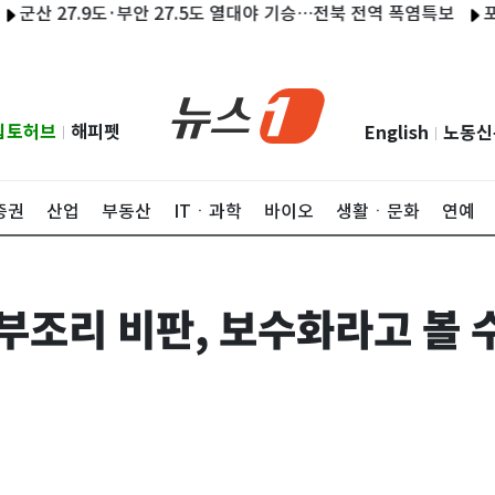
7.9도·부안 27.5도 열대야 기승…전북 전역 폭염특보
포항 밤새 2
립토허브
해피펫
English
노동신
|
|
증권
산업
부동산
ITㆍ과학
바이오
생활ㆍ문화
연예
 부조리 비판, 보수화라고 볼 