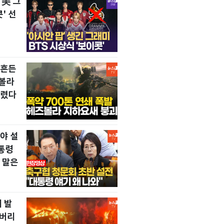
 美 그
' 선
뒤흔든
즈볼라
날렸다
야 설
통령
 말은
 발
 버리