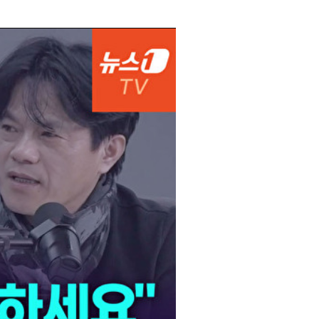
부산
28
℃
대구
28
℃
인천
32
℃
광주
29
℃
대전
29
℃
울산
28
℃
강릉
27
℃
제주
29
℃