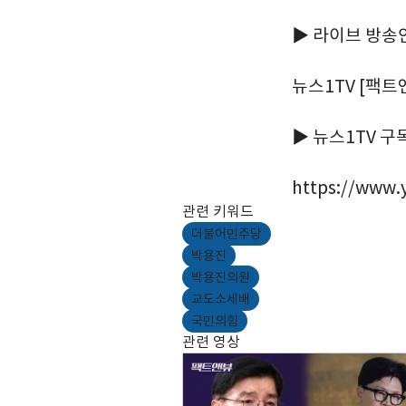
▶ 라이브 방송
뉴스1TV [팩트앤
▶ 뉴스1TV 
https://www
관련 키워드
더불어민주당
박용진
박용진의원
교도소세배
국민의힘
관련 영상