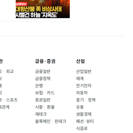
한
금융·증권
산업
치ㆍ외교
금융일반
산업일반
사
금융정책
재계
제
은행
전기전자
회
보험ㆍ카드
자동차
화ㆍ스포츠
증권일반
중기ㆍ정책
북관계
시황ㆍ환율
유통
재테크
생활경제
블록체인ㆍ핀테크
패션·뷰티
식음료