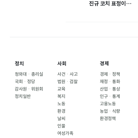
진규 코치 표정이…
정치
사회
경제
청와대ㆍ총리실
사건ㆍ사고
경제ㆍ정책
국회ㆍ정당
법원ㆍ검찰
재정ㆍ통화
감사원ㆍ위원회
교육
산업ㆍ통상
정치일반
복지
인구ㆍ통계
노동
고용노동
환경
농업ㆍ식량
날씨
환경정책
인물
여성가족