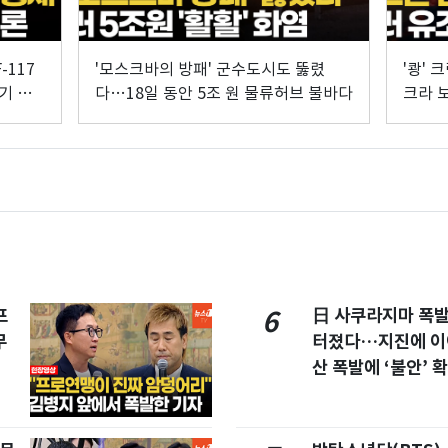
-117
'모스크바의 방패' 군수도시도 뚫렸
'쾅'
기 정
다…18일 동안 5조 원 물류허브 불바다
크라 
프
日 사쿠라지마 폭
6
무
터졌다…지진에 이
산 폭발에 ‘불안’ 