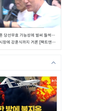
훈 당선무효 가능성에 벌써 들썩…
시장에 강훈식까지 거론 [팩트앤뷰
식]