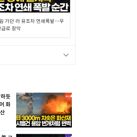
 크림 가던 러 유조차 연쇄폭발…우
보급로 장악
발하듯
어 화
확산