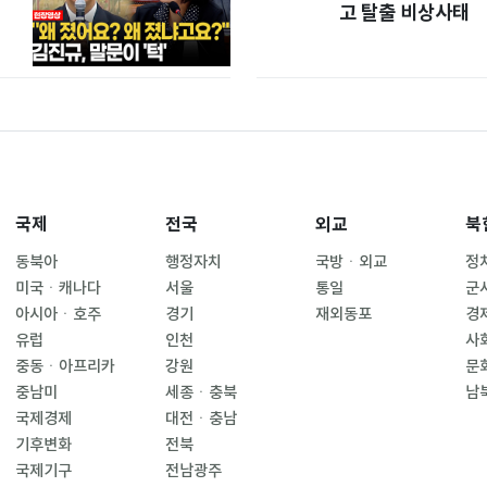
고 탈출 비상사태
국제
전국
외교
북
동북아
행정자치
국방ㆍ외교
정
미국ㆍ캐나다
서울
통일
군
아시아ㆍ호주
경기
재외동포
경
유럽
인천
사
중동ㆍ아프리카
강원
문
중남미
세종ㆍ충북
남
국제경제
대전ㆍ충남
기후변화
전북
국제기구
전남광주