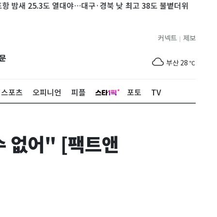
5.3도 열대야…대구·경북 낮 최고 38도 불볕더위
'진실화해위' 
제주
29
℃
커넥트
제보
|
서울
30
℃
문
부산
28
℃
대구
28
℃
스포츠
오피니언
피플
포토
TV
인천
32
℃
광주
29
℃
수 없어" [팩트앤
대전
29
℃
울산
28
℃
강릉
27
℃
제주
29
℃
서울
30
℃