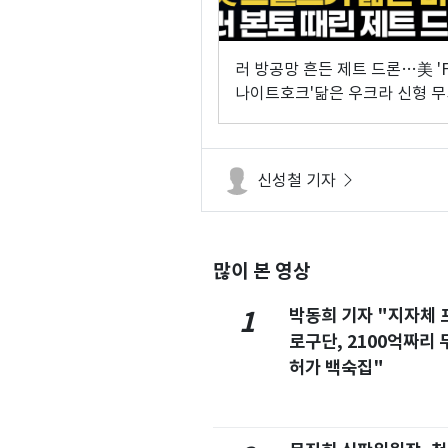
러 방공망 흔든 제트 드론…美 'F
나이트호크'닮은 우크라 신형 무
체는?
신성철 기자
많이 본 영상
박동희 기자 "지자체 
1
로구단, 2100억짜리 
허가 백숙집"