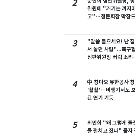
문진희 심판위원장, 
2
위원에 "거기는 끼지
고"…청문회장 막장
마
"말씀 들으세요! 난 
3
서 놀던 사람"...축구
심판위원장 버럭 소리
이유
中 칭다오 유한공사 
4
'활활'…비행기서도 
된 연기 기둥
최민희 "왜 그렇게 졸
5
을 펼치고 졌나" 묻자 