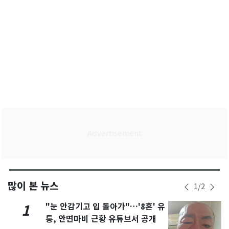
많이 본 뉴스
1
/
2
"눈 안감기고 입 돌아가"…'8혼' 유
1
퉁, 안면마비 근황 유튜브서 공개