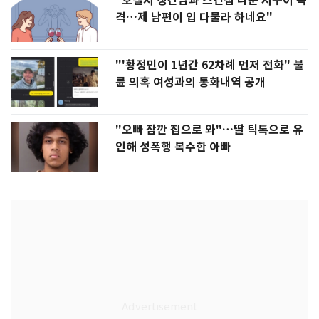
"호텔서 상간남과 스킨십 나눈 시누이 목
격…제 남편이 입 다물라 하네요"
"'황정민이 1년간 62차례 먼저 전화" 불
륜 의혹 여성과의 통화내역 공개
"오빠 잠깐 집으로 와"…딸 틱톡으로 유
인해 성폭행 복수한 아빠