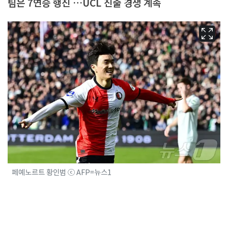
팀은 7연승 행진 …UCL 진출 경쟁 계속
페예노르트 황인범 ⓒ AFP=뉴스1