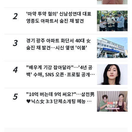
'마약 투약 혐의' 신남성연대 대표
2
영종도 아파트서 숨진 채 발견
경기 광주 아파트 화단서 40대 女
3
숨진 채 발견…시신 옆엔 '이불'
"배우계 기강 잡아달라"…'4년 공
4
백' 수애, SNS 오픈·프로필 공개
화제
"10억 버는데 9억 써요?"…삼전男
5
♥닉스女 3:3 단체소개팅 예능 화
제