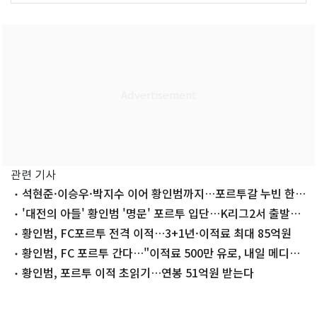
관련 기사
석현준·이승우·박지수 이어 황인범까지…포르투갈 누빈 한
국 선수들
'대전의 아들' 황인범 '명문' 포르투 입단…K리그2서 출발해
빅클럽까지
황인범, FC포르투 전격 이적…3+1년·이적료 최대 85억원
황인범, FC 포르투 간다…"이적료 500만 유로, 내일 메디컬
테스트"
황인범, 포르투 이적 초읽기…연봉 51억원 받는다