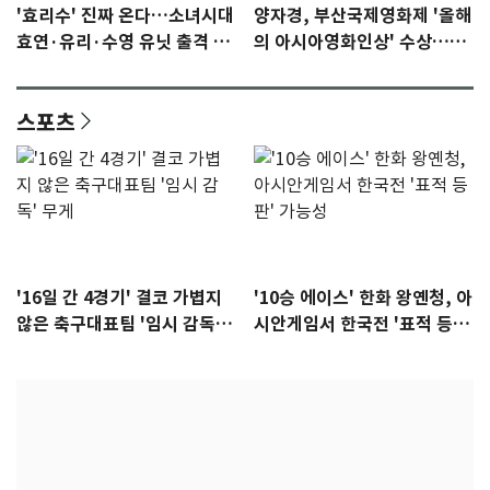
'효리수' 진짜 온다…소녀시대
양자경, 부산국제영화제 '올해
효연·유리·수영 유닛 출격 [N
의 아시아영화인상' 수상…15
이슈]
년만에 부산 온다
스포츠
'16일 간 4경기' 결코 가볍지
'10승 에이스' 한화 왕옌청, 아
않은 축구대표팀 '임시 감독'
시안게임서 한국전 '표적 등
무게
판' 가능성