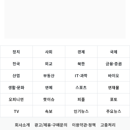
정치
사회
경제
국제
전국
외교
북한
금융·증권
산업
부동산
IT·과학
바이오
생활·문화
연예
스포츠
연재물
오피니언
핫이슈
피플
포토
TV
속보
인기뉴스
주요뉴스
회사소개
광고/제휴·구매문의
이용약관·정책
고충처리