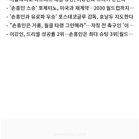
'손흥민 스승' 포체티노, 미국과 재계약…2030 월드컵까지
지도
'손흥민과 유로파 우승' 포스테코글루 감독, 호날두 지도한다
"손흥민은 거품, 월클 타령 그만해라"…자칭 전 축구인 '이강
인 찬양' 논란
이강인, 드리블 성공률 2위…손흥민은 최다 슈팅 3위[월드
컵]