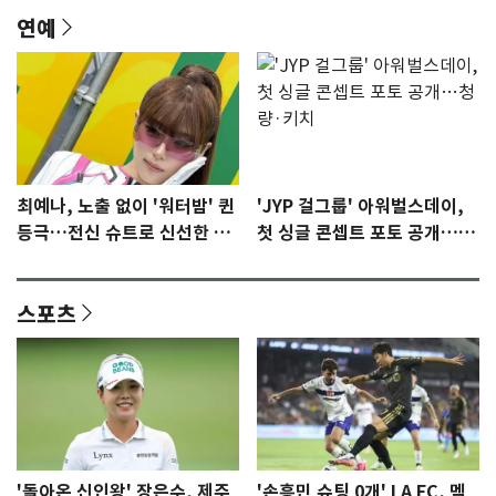
연예
최예나, 노출 없이 '워터밤' 퀸
'JYP 걸그룹' 아워벌스데이,
등극…전신 슈트로 신선한 충
첫 싱글 콘셉트 포토 공개…청
격 [N샷]
량·키치
스포츠
'돌아온 신인왕' 장은수, 제주
'손흥민 슈팅 0개' LA FC, 멕