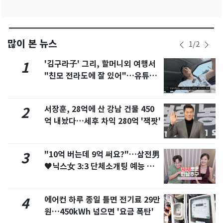
많이 본 뉴스
1
/
2
'김구라子' 그리, 할머니외 여행서
1
"친모 전라도에 잘 있어"…유튜브
서 언급
서장훈, 28억에 산 강남 건물 450
2
억 내놨다…세후 차익 280억 '잭팟'
"10억 버는데 9억 써요?"…삼전男
3
♥닉스女 3:3 단체소개팅 예능 화
제
에어컨 하루 종일 틀면 전기료 29만
4
원…450kWh 넘으면 '요금 폭탄'