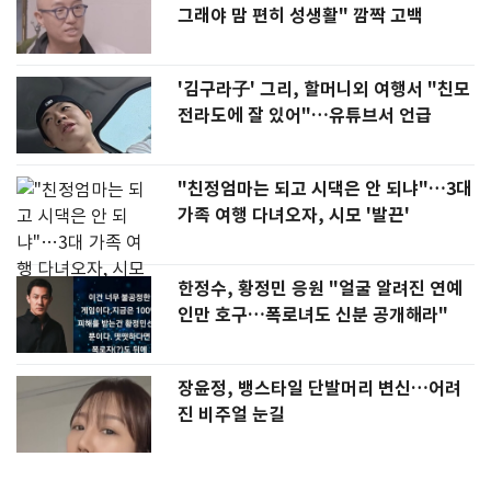
그래야 맘 편히 성생활" 깜짝 고백
'김구라子' 그리, 할머니외 여행서 "친모
전라도에 잘 있어"…유튜브서 언급
"친정엄마는 되고 시댁은 안 되냐"…3대
가족 여행 다녀오자, 시모 '발끈'
한정수, 황정민 응원 "얼굴 알려진 연예
인만 호구…폭로녀도 신분 공개해라"
장윤정, 뱅스타일 단발머리 변신…어려
진 비주얼 눈길