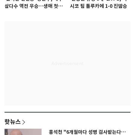
삼다수 역전 우승…생애 첫승
시코 팀 톨루카에 1-0 진땀승
감격
핫뉴스
홍석천 "6개월마다 성병 검사받는다…