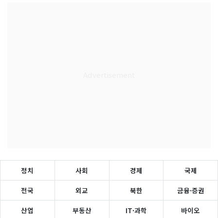
정치
사회
경제
국제
전국
외교
북한
금융·증권
산업
부동산
IT·과학
바이오