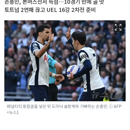
손흥민, 본머스전서 득점…10경기 만에 골 맛
토트넘 2연패 끊고 UEL 16강 2차전 준비
페널티킥 동점골을 넣은 뒤 도미닉 솔랑케와 기뻐하는 손흥민. ⓒ AFP
=뉴스1