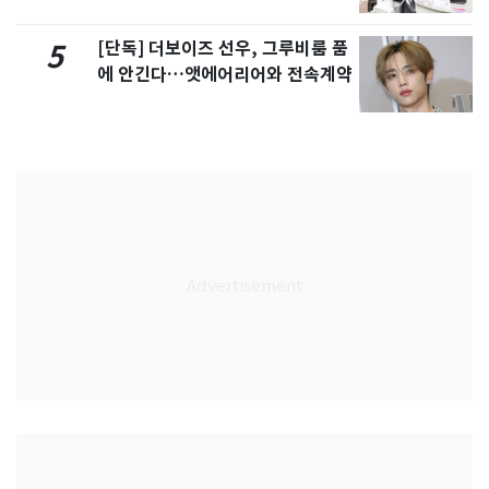
[단독] 더보이즈 선우, 그루비룸 품
5
에 안긴다…앳에어리어와 전속계약