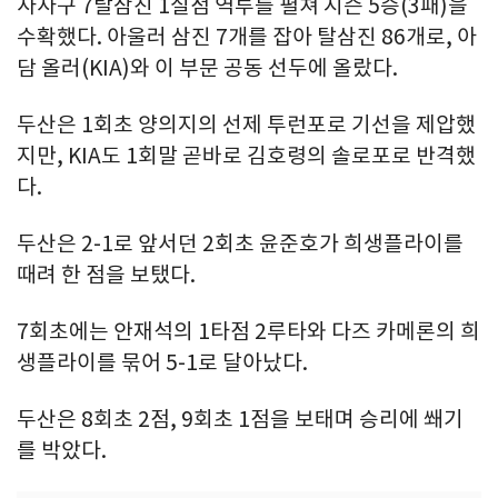
사사구 7탈삼진 1실점 역투를 펼쳐 시즌 5승(3패)을
수확했다. 아울러 삼진 7개를 잡아 탈삼진 86개로, 아
담 올러(KIA)와 이 부문 공동 선두에 올랐다.
두산은 1회초 양의지의 선제 투런포로 기선을 제압했
지만, KIA도 1회말 곧바로 김호령의 솔로포로 반격했
다.
두산은 2-1로 앞서던 2회초 윤준호가 희생플라이를
때려 한 점을 보탰다.
7회초에는 안재석의 1타점 2루타와 다즈 카메론의 희
생플라이를 묶어 5-1로 달아났다.
두산은 8회초 2점, 9회초 1점을 보태며 승리에 쐐기
를 박았다.