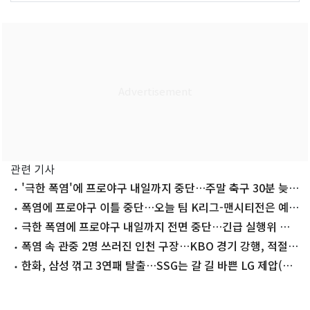
관련 기사
'극한 폭염'에 프로야구 내일까지 중단…주말 축구 30분 늦춰
(종합)
폭염에 프로야구 이틀 중단…오늘 팀 K리그-맨시티전은 예정
대로
극한 폭염에 프로야구 내일까지 전면 중단…긴급 실행위 개
최
폭염 속 관중 2명 쓰러진 인천 구장…KBO 경기 강행, 적절했
나
한화, 삼성 꺾고 3연패 탈출…SSG는 갈 길 바쁜 LG 제압(종
합)