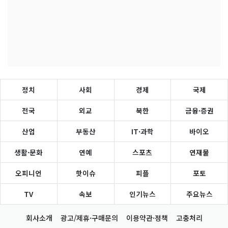
정치
사회
경제
국제
전국
외교
북한
금융·증권
산업
부동산
IT·과학
바이오
생활·문화
연예
스포츠
연재물
오피니언
핫이슈
피플
포토
TV
속보
인기뉴스
주요뉴스
회사소개
광고/제휴·구매문의
이용약관·정책
고충처리