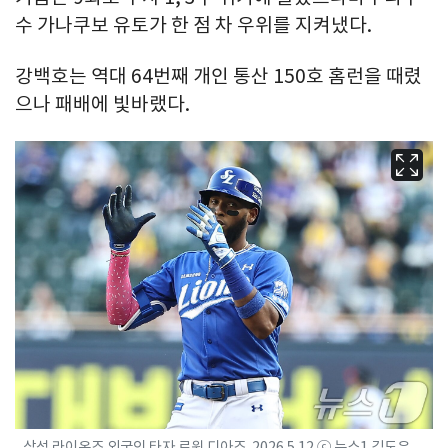
수 가나쿠보 유토가 한 점 차 우위를 지켜냈다.
강백호는 역대 64번째 개인 통산 150호 홈런을 때렸
으나 패배에 빛바랬다.
삼성 라이온즈 외국인 타자 르윈 디아즈. 2026.5.12 ⓒ 뉴스1 김도우