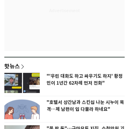
핫뉴스
"'우린 대화도 하고 싸우기도 하지' 황정
민이 1년간 62차례 먼저 전화"
"호텔서 상간남과 스킨십 나눈 시누이 목
격…제 남편이 입 다물라 하네요"
"몸 판 돈"…구마모토 지진, 수천만원 기