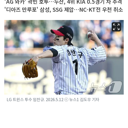
'AG 와카' 곽빈 호투…두산, 4위 KIA 0.5경기 차 추격
'디아즈 만루포' 삼성, SSG 제압…NC-KT전 우천 취소
LG 트윈스 투수 임찬규. 2026.5.12 ⓒ 뉴스1 김도우 기자