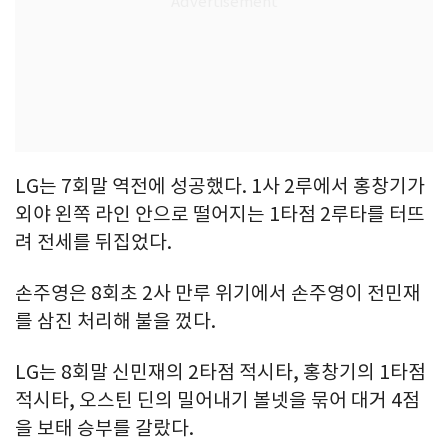
LG는 7회말 역전에 성공했다. 1사 2루에서 홍창기가
외야 왼쪽 라인 안으로 떨어지는 1타점 2루타를 터뜨
려 전세를 뒤집었다.
손주영은 8회초 2사 만루 위기에서 손주영이 전민재
를 삼진 처리해 불을 껐다.
LG는 8회말 신민재의 2타점 적시타, 홍창기의 1타점
적시타, 오스틴 딘의 밀어내기 볼넷을 묶어 대거 4점
을 보태 승부를 갈랐다.