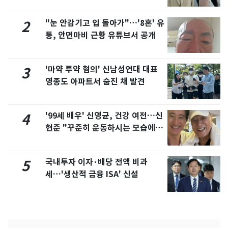
"눈 안감기고 입 돌아가"…'8혼' 유
2
퉁, 안면마비 근황 유튜브서 공개
'마약 투약 혐의' 신남성연대 대표
3
영종도 아파트서 숨진 채 발견
'99세 배우' 신영균, 건강 여전…신
4
현준 "꾸준히 운동하시는 모습에 큰
자극"
국내투자 이자·배당 전액 비과
5
세…'생산적 금융 ISA' 신설