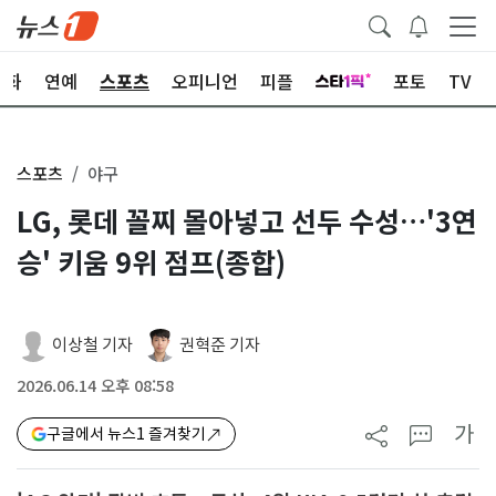
문화
연예
스포츠
오피니언
피플
포토
TV
스포츠
야구
LG, 롯데 꼴찌 몰아넣고 선두 수성…'3연
승' 키움 9위 점프(종합)
이상철 기자
권혁준 기자
2026.06.14 오후 08:58
가
구글에서 뉴스1 즐겨찾기