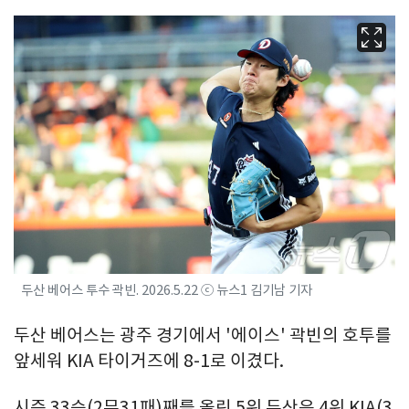
두산 베어스 투수 곽빈. 2026.5.22 ⓒ 뉴스1 김기남 기자
두산 베어스는 광주 경기에서 '에이스' 곽빈의 호투를
앞세워 KIA 타이거즈에 8-1로 이겼다.
시즌 33승(2무31패)째를 올린 5위 두산은 4위 KIA(3